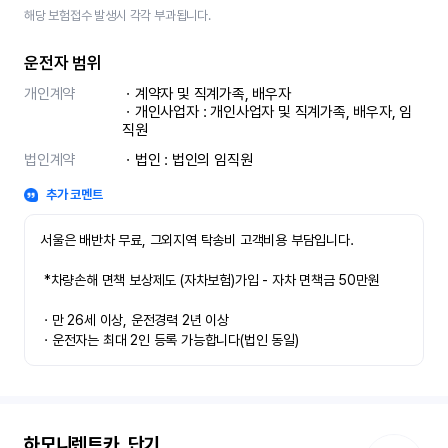
해당 보험접수 발생시 각각 부과됩니다.
운전자 범위
개인계약
ㆍ계약자 및 직계가족, 배우자

ㆍ개인사업자 : 개인사업자 및 직계가족, 배우자, 임
직원
법인계약
ㆍ법인 : 법인의 임직원
추가 코멘트
서울은 배반차 무료, 그외지역 탁송비 고객비용 부담입니다.

 *차량손해 면책 보상제도 (자차보험)가입 - 자차 면책금 50만원

ㆍ만 26세 이상, 운전경력 2년 이상

ㆍ운전자는 최대 2인 등록 가능합니다(법인 동일)
하모니렌트카_단기