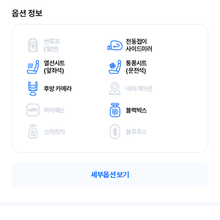
옵션 정보
썬루프
전동접이
(
일반)
사이드미러
열선시트
통풍시트
(
앞좌석)
(
운전석)
후방 카메라
내비게이션
하이패스
블랙박스
스마트키
블루투스
세부옵션 보기