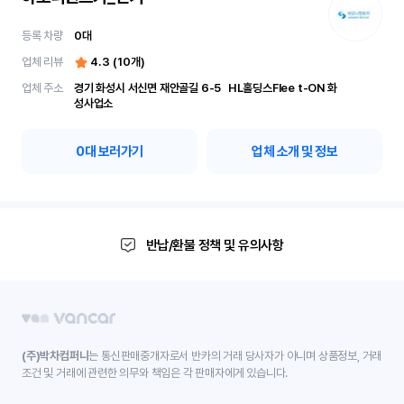
등록 차량
0
대
업체 리뷰
4.3
(
10
개)
업체 주소
경기 화성시 서신면 재안골길 6-5	 HL홀딩스Flee t-ON 화
성사업소
0
대 보러가기
업체 소개 및 정보
반납/환불 정책 및 유의사항
(주)박차컴퍼니
는 통신판매중개자로서 반카의 거래 당사자가 아니며 상품정보, 거래
조건 및 거래에 관련한 의무와 책임은 각 판매자에게 있습니다.