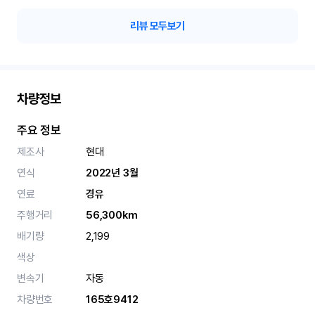
리뷰 모두보기
차량정보
주요 정보
제조사
현대
연식
2022년 3월
연료
경유
주행거리
56,300km
배기량
2,199
색상
변속기
자동
차량번호
165호9412