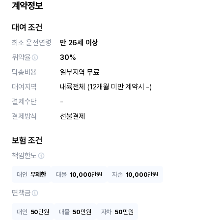
계약정보
대여 조건
최소 운전연령
만 26세 이상
위약율
30%
탁송비용
일부지역 무료
대여지역
내륙전체 (12개월 미만 계약시 -)
결제수단
-
결제방식
선불결제
보험 조건
책임한도
대인
무제한
대물
10,000
만원
자손
10,000
만원
면책금
대인
50
만원
대물
50
만원
자차
50
만원