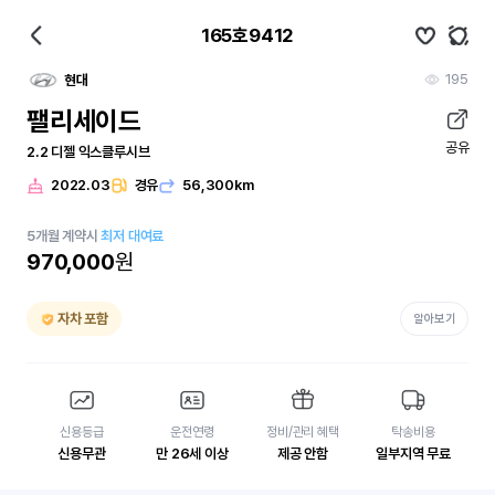
165호9412
195
현대
팰리세이드
공유
2.2 디젤 익스클루시브
2022.03
경유
56,300km
5
개월
계약시
최저 대여료
970,000
원
자차 포함
알아보기
신용등급
운전연령
정비/관리 혜택
탁송비용
신용무관
만 26세 이상
제공 안함
일부지역 무료