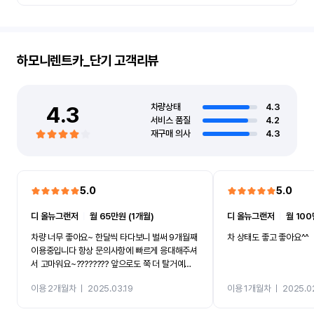
하모니렌트카_단기
고객리뷰
4.3
차량상태
4.3
서비스 품질
4.2
재구매 의사
4.3
5.0
5.0
디 올뉴그랜저
ㅣ
월 65만원 (1개월)
디 올뉴그랜저
ㅣ
월 100
차량 너무 좋아요~ 한달씩 타다보니 벌써 9개월째
차 상태도 좋고 좋아요^^
이용중입니다 항상 문의사항에 빠르게 응대해주셔
서 고마워요~???????? 앞으로도 쭉 더 탈거예
요????
이용 2개월차
ㅣ
2025.03.19
이용 1개월차
ㅣ
2025.0