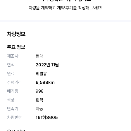
차량을 계약하고 계약 후기를 작성해 보세요!
차량정보
주요 정보
제조사
현대
연식
2022년 11월
연료
휘발유
주행거리
9,598km
배기량
998
색상
흰색
변속기
자동
차량번호
191허8605