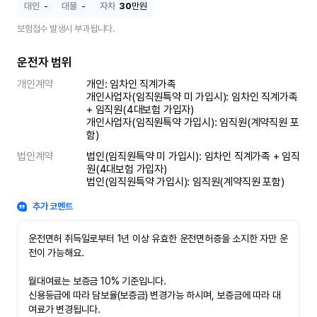
대인
-
대물
-
자차
30
만원
보험접수 발생시 부과됩니다.
운전자 범위
개인계약
개인: 임차인 직계가족 

개인사업자(임직원특약 미 가입시): 임차인 직계가족 
+ 임직원(4대보험 가입자)

개인사업자(임직원특약 가입시): 임직원(계약직원 포
함)
법인계약
법인(임직원특약 미 가입시): 임차인 직계가족 + 임직
원(4대보험 가입자)

법인(임직원특약 가입시): 임직원(계약직원 포함)
추가 코멘트
운전면허 취득일로부터 1년 이상 유효한 운전면허증을 소지한 자만 운
전이 가능해요.

월대여료는 보증금 10% 기준입니다.

신용등급에 따라 담보율(보증금) 변경가능 하시며, 보증금에 따라 대
여료가 변경됩니다.
