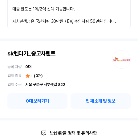
대물 한도는 1억/2억 선택 가능합니다.

자차면책금은 국산차량 30만원 / EV, 수입차량 50만원 입니다.
sk렌터카_중고차렌트
등록 차량
0
대
업체 리뷰
-
(
0
개)
업체 주소
서울 구로구 서부샛길 822
0
대 보러가기
업체 소개 및 정보
반납/환불 정책 및 유의사항