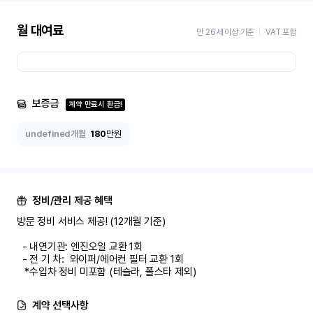
월 대여료
만 26세 이상 기준
VAT 포함
보증금
계약 만료시 환급!
undefined개월
180
만원
정비/관리 제공 혜택
방문 정비 서비스 제공! (12개월 기준)

  - 내연기관: 엔진오일 교환 1회

  - 전 기 차:  와이퍼/에어컨 필터 교환 1회

   *수입차 정비 미포함 (테슬라, 폴스타 제외)
계약 선택사항