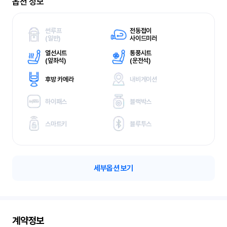
옵션 정보
썬루프
전동접이
(
일반)
사이드미러
열선시트
통풍시트
(
앞좌석)
(
운전석)
후방 카메라
내비게이션
하이패스
블랙박스
스마트키
블루투스
세부옵션 보기
계약정보