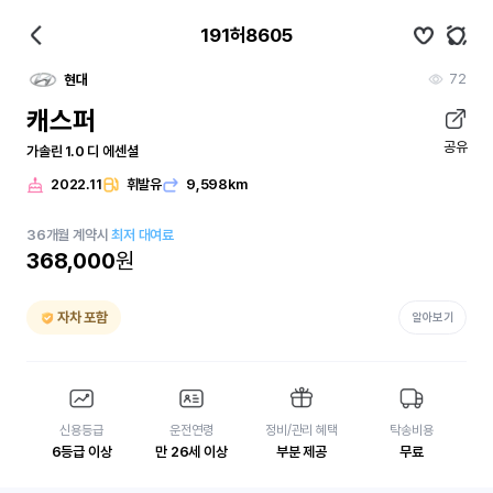
191허8605
72
현대
캐스퍼
공유
가솔린 1.0 디 에센셜
2022.11
휘발유
9,598km
36
개월
계약시
최저 대여료
368,000
원
자차 포함
알아보기
신용등급
운전연령
정비/관리 혜택
탁송비용
6등급 이상
만 26세 이상
부분 제공
무료