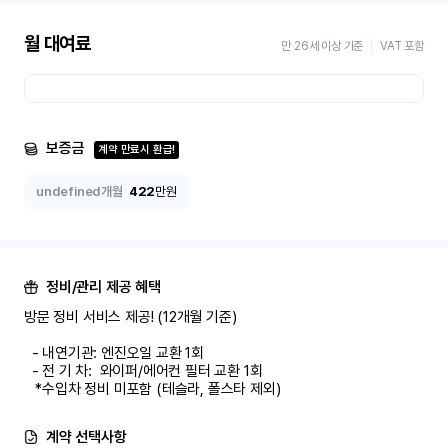
월 대여료
만 26세 이상 기준
VAT 포함
보증금
계약 만료시 환급!
undefined개월
422
만원
정비/관리 제공 혜택
방문 정비 서비스 제공! (12개월 기준)

  - 내연기관: 엔진오일 교환 1회

  - 전 기 차:  와이퍼/에어컨 필터 교환 1회

   *수입차 정비 미포함 (테슬라, 폴스타 제외)
계약 선택사항