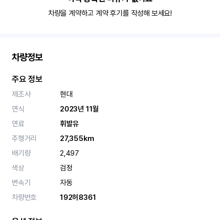
차량을 계약하고 계약 후기를 작성해 보세요!
차량정보
주요 정보
제조사
현대
연식
2023년 11월
연료
휘발유
주행거리
27,355km
배기량
2,497
색상
검정
변속기
자동
차량번호
192허8361