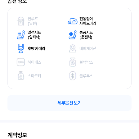
옵션 정보
썬루프
전동접이
(
일반)
사이드미러
열선시트
통풍시트
(
앞좌석)
(
운전석)
후방 카메라
내비게이션
하이패스
블랙박스
스마트키
블루투스
세부옵션 보기
계약정보