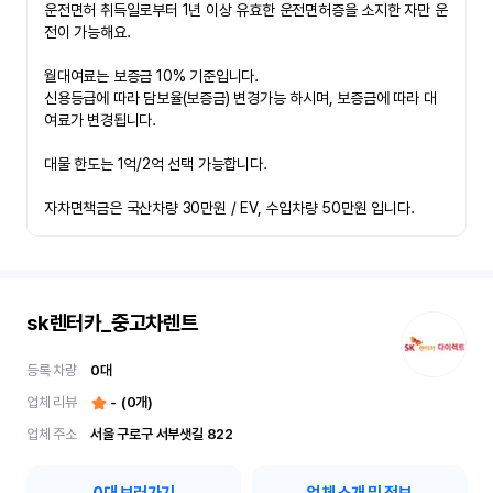
운전면허 취득일로부터 1년 이상 유효한 운전면허증을 소지한 자만 운
전이 가능해요.

월대여료는 보증금 10% 기준입니다.

신용등급에 따라 담보율(보증금) 변경가능 하시며, 보증금에 따라 대
여료가 변경됩니다.

대물 한도는 1억/2억 선택 가능합니다.

자차면책금은 국산차량 30만원 / EV, 수입차량 50만원 입니다.
sk렌터카_중고차렌트
등록 차량
0
대
업체 리뷰
-
(
0
개)
업체 주소
서울 구로구 서부샛길 822