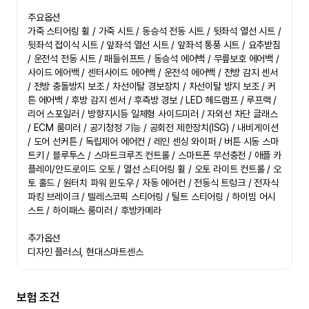
주요옵션

가죽 스티어링 휠 / 가죽 시트 / 동승석 전동 시트 / 뒷좌석 열선 시트 / 
뒷좌석 접이식 시트 / 앞좌석 열선 시트 / 앞좌석 통풍 시트 / 요추받침 
/ 운전석 전동 시트 / 패들쉬프트 / 동승석 에어백 / 무릎보호 에어백 / 
사이드 에어백 / 센터사이드 에어백 / 운전석 에어백 / 전방 감지 센서 
/ 전방 충돌방지 보조 / 차선이탈 경보장치 / 차선이탈 방지 보조 / 커
튼 에어백 / 후방 감지 센서 / 후측방 경보 / LED 헤드램프 / 루프랙 / 
리어 스포일러 / 방향지시등 일체형 사이드미러 / 자외선 차단 글래스 
/ ECM 룸미러 / 공기청정 기능 / 공회전 제한장치(ISG) / 내비게이션 
/ 도어 선커튼 / 독립제어 에어컨 / 레인 센싱 와이퍼 / 버튼 시동 스마
트키 / 블루투스 / 스마트크루즈 컨트롤 / 스마트폰 무선충전 / 애플 카
플레이/안드로이드 오토 / 열선 스티어링 휠 / 오토 라이트 컨트롤 / 오
토 홀드 / 원터치 파워 윈도우 / 자동 에어컨 / 전동식 트렁크 / 전자식 
파킹 브레이크 / 텔레스코픽 스티어링 / 틸트 스티어링 / 하이빔 어시
스트 / 하이패스 룸미러 / 후방카메라

추가옵션

디자인 플러스Ⅰ, 현대스마트센스
보험 조건