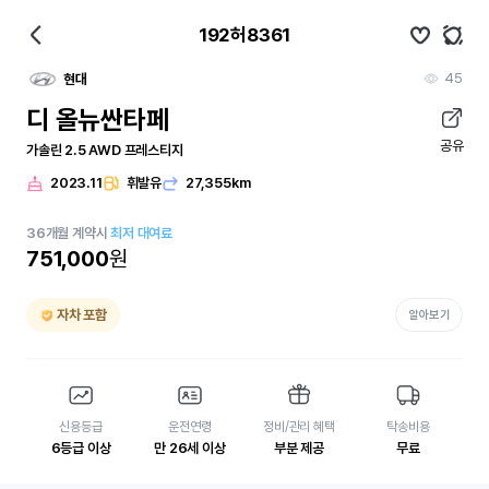
192허8361
45
현대
디 올뉴싼타페
공유
가솔린 2.5 AWD 프레스티지
2023.11
휘발유
27,355km
36
개월
계약시
최저 대여료
751,000
원
자차 포함
알아보기
신용등급
운전연령
정비/관리 혜택
탁송비용
6등급 이상
만 26세 이상
부분 제공
무료