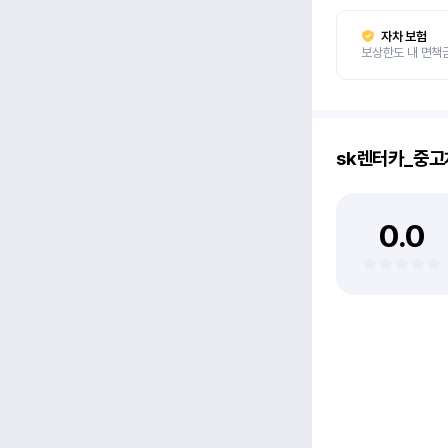
자차 보험
보상한도 내 면책
sk렌터카_중
0.0