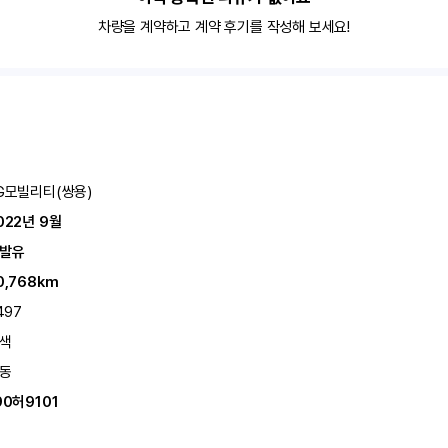
차량을 계약하고 계약 후기를 작성해 보세요!
G모빌리티(쌍용)
022년 9월
발유
0,768km
,497
색
동
90허9101