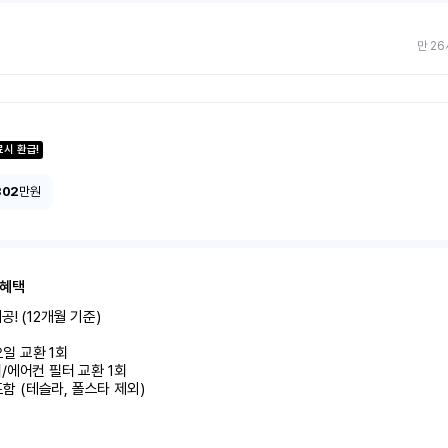
만 26
료시 환급!
302
만원
 혜택
! (12개월 기준)

미포함 (테슬라, 폴스타 제외)