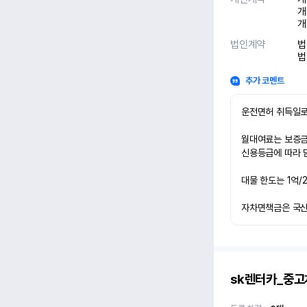
개
개
법인계약
법
법
추가 코멘트
운전면허 취득일로
월대여료는 보증금 
신용등급에 따라 담
대물 한도는 1억/
자차면책금은 국산차
sk렌터카_중