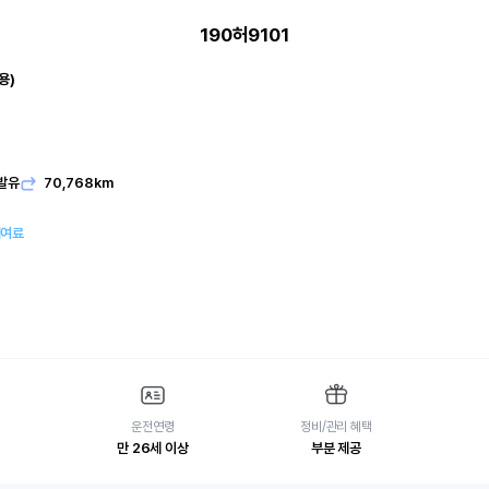
190허9101
용)
발유
70,768km
대여료
운전연령
정비/관리 혜택
만 26세 이상
부분 제공