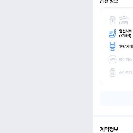
옵션 정보
썬루프
(
일반)
열선시트
(
앞좌석)
후방 카
하이패스
스마트키
계약정보