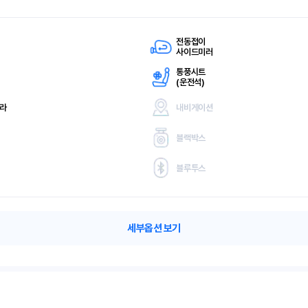
전동접이
사이드미러
통풍시트
(
운전석)
메라
내비게이션
블랙박스
블루투스
세부옵션 보기