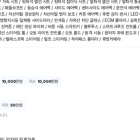
 가죽 시트 / 뒷좌석 열선 시트 / 뒷좌석 접이식 시트 / 앞좌석 열선 시트 / 앞좌석 통풍
 / 패들쉬프트 / 동승석 에어백 / 사이드 에어백 / 센터사이드 에어백 / 운전석 에어백 
조 / 차선이탈 경보장치 / 차선이탈 방지 보조 / 커튼 에어백 / 후방 감지 센서 / LED 
 방향지시등 일체형 사이드미러 / 안개등 / 자외선 차단 글래스 / ECM 룸미러 / 공회전 제
 선커튼 / 레인 센싱 와이퍼 / 버튼 시동 스마트키 / 블루투스 / 스마트크루즈 컨트롤 
선 스티어링 휠 / 오토 라이트 컨트롤 / 오토 홀드 / 원격 시동 / 원터치 파워 윈도우 /
 / 텔레스코픽 스티어링 / 틸트 스티어링 / 하이패스 룸미러 / 후방카메라
10,000
만원
자손
10,000
만원
자차
30
만원
니다.
인: 임차인 직계가족 
