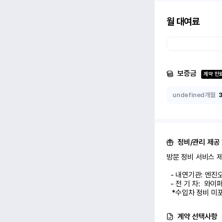
월 대여료
보증금
계약 만
undefined개월
정비/관리 제공
방문 정비 서비스 제공
  - 내연기관: 엔진오일 교환 1회

  - 전 기 차:  와이퍼/에어컨 필터 교환 1회

   *수입차 정비 
계약 선택사항