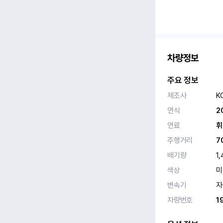
차량정보
주요 정보
제조사
K
연식
2
연료
휘
주행거리
7
배기량
1
색상
미
변속기
자
차량번호
1