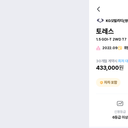
KG모빌리티(쌍
토레스
1.5 GDI-T 2WD T7
2022.09
휘
30
개월
계약시
최저 
433,000
원
자차 포함
신용등급
6등급 이상