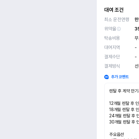
대여 조건
최소 운전연령
만
위약율
3
탁송비용
무
대여지역
-
결제수단
-
결제방식
선
추가 코멘트
렌탈 후 계약 만기
12개월 렌탈 후 인수
18개월 렌탈 후 인수
24개월 렌탈 후 인수
30개월 렌탈 후 인수
주요옵션
