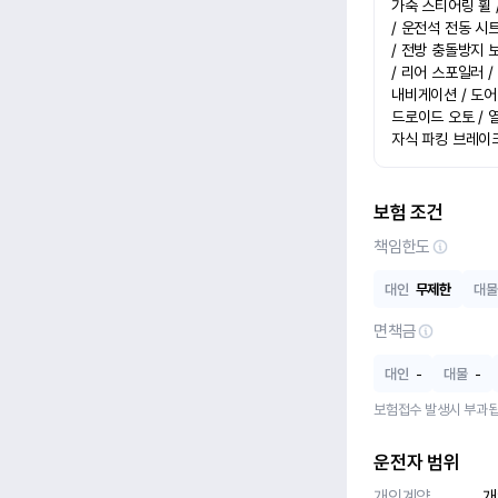
가죽 스티어링 휠 /
/ 운전석 전동 시트
/ 전방 충돌방지 보
/ 리어 스포일러 /
내비게이션 / 도어
드로이드 오토 / 열
자식 파킹 브레이크
보험 조건
책임한도
대인
무제한
대물
면책금
대인
-
대물
-
보험접수 발생시 부과됩
운전자 범위
개인계약
개