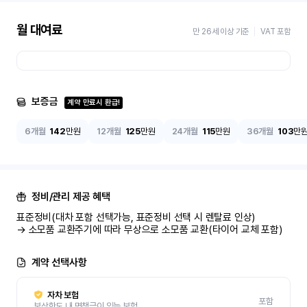
월 대여료
만 26세 이상 기준
VAT 포함
보증금
계약 만료시 환급!
6개월
142
만원
12개월
125
만원
24개월
115
만원
36개월
103
만
정비/관리 제공 혜택
표준정비(대차 포함 선택가능, 표준정비 선택 시 렌탈료 인상)

→ 소모품 교환주기에 따라 무상으로 소모품 교환(타이어 교체 포함)
계약 선택사항
자차 보험
포함
보상한도 내 면책금이 있는 보험