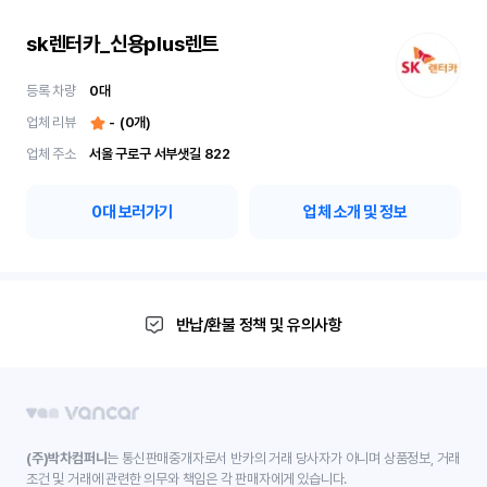
sk렌터카_신용plus렌트
등록 차량
0
대
업체 리뷰
-
(
0
개)
업체 주소
서울 구로구 서부샛길 822
0
대 보러가기
업체 소개 및 정보
반납/환불 정책 및 유의사항
(주)박차컴퍼니
는 통신판매중개자로서 반카의 거래 당사자가 아니며 상품정보, 거래
조건 및 거래에 관련한 의무와 책임은 각 판매자에게 있습니다.