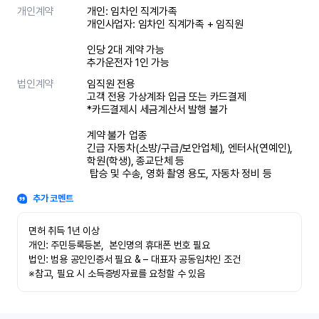
개인계약
개인: 임차인 직계가족 

개인사업자: 임차인 직계가족 + 임직원

인당 2대 계약 가능

추가운전자 1인 가능
법인계약
임직원 전용

고객 전용 가상계좌 입금 또는 카드결제

*카드결제시 세금계산서 발행 불가

계약 불가 업종

긴급 자동차(소방/구급/보안업체), 엔터사(연예인), 
학원(학생), 종교단체 등

 탑승 및 수송, 영화 촬영 용도, 자동차 정비 등
추가 코멘트
면허 취득 1년 이상

개인: 주민등록등본,  본인명의 휴대폰 번호 필요

법인: 범용 공인인증서 필요 & – 대표자 공동임차인 조건

※참고, 필요 시 소득증빙자료를 요청할 수 있음