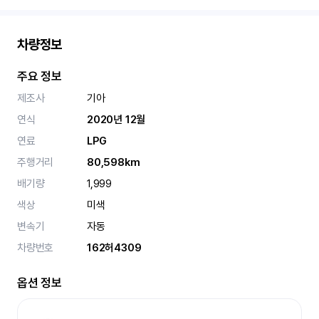
차량정보
주요 정보
제조사
기아
연식
2020년 12월
연료
LPG
주행거리
80,598km
배기량
1,999
색상
미색
변속기
자동
차량번호
162허4309
옵션 정보