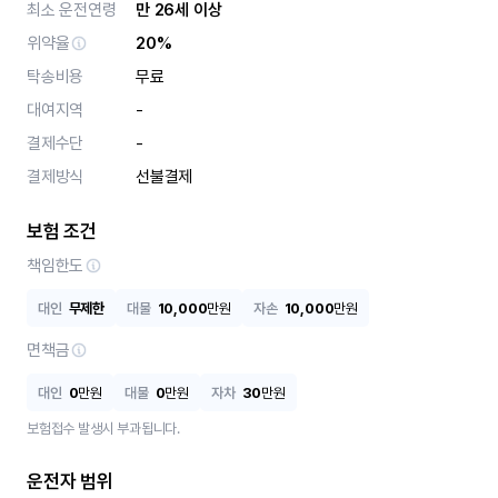
최소 운전연령
만 26세 이상
위약율
20%
탁송비용
무료
대여지역
-
결제수단
-
결제방식
선불결제
보험 조건
책임한도
대인
무제한
대물
10,000
만원
자손
10,000
만원
면책금
대인
0
만원
대물
0
만원
자차
30
만원
보험접수 발생시 부과됩니다.
운전자 범위