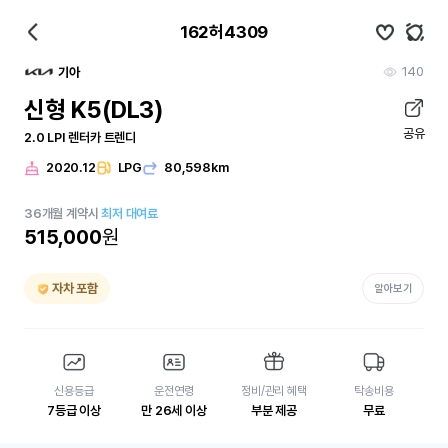
162허4309
140
기아
신형 K5(DL3)
공유
2.0 LPI 렌터카 트렌디
2020.12
LPG
80,598km
36
개월
계약시
최저 대여료
515,000
원
자차 포함
알아보기
신용등급
운전연령
정비/관리 혜택
탁송비용
7등급 이상
만 26세 이상
부분 제공
무료