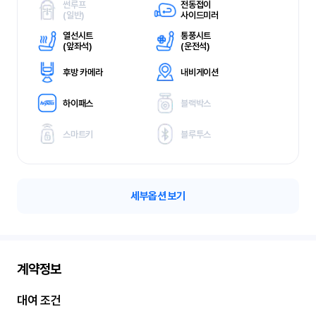
썬루프
전동접이
(
일반)
사이드미러
열선시트
통풍시트
(
앞좌석)
(
운전석)
후방 카메라
내비게이션
하이패스
블랙박스
스마트키
블루투스
세부옵션 보기
계약정보
대여 조건