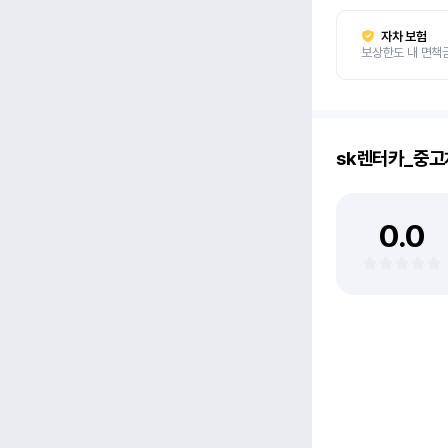
자차 보험
보상한도 내 면책
sk렌터카_중
0.0