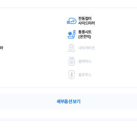
전동접이
사이드미러
통풍시트
(
운전석)
메라
내비게이션
블랙박스
블루투스
세부옵션 보기