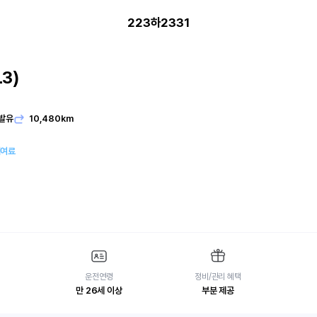
223하2331
3)
지
발유
10,480km
대여료
운전연령
정비/관리 혜택
만 26세 이상
부분 제공