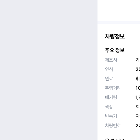
차량정보
주요 정보
제조사
기
연식
2
연료
휘
주행거리
1
배기량
1,
색상
회
변속기
자
차량번호
2