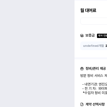
월 대여료
보증금
계약 만
undefined개월
정비/관리 제공
방문 정비 서비스 제공
  - 내연기관: 엔진오일 교환 1회

  - 전 기 차:  와이퍼/에어컨 필터 교환 1회

   *수입차 정비 
계약 선택사항