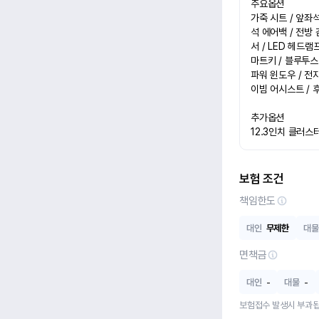
주요옵션

가죽 시트 / 앞좌석
석 에어백 / 전방 
서 / LED 헤드램
마트키 / 블루투스 
파워 윈도우 / 전
이빔 어시스트 / 
추가옵션

12.3인치 클러스
보험 조건
책임한도
대인
무제한
대물
면책금
대인
-
대물
-
보험접수 발생시 부과됩