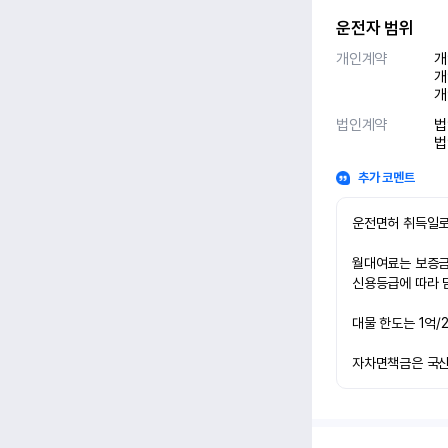
운전자 범위
개인계약
개
개
개
법인계약
법
법
추가 코멘트
운전면허 취득일로
월대여료는 보증금 
신용등급에 따라 담
대물 한도는 1억/
자차면책금은 국산차