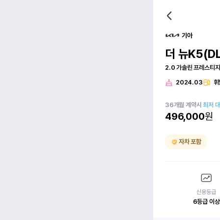
기아
더 뉴K5(DL
2.0 가솔린 프레스티
2024.03
휘
36
개월
계약시
최저 
496,000
원
자차 포함
신용등급
6등급 이상