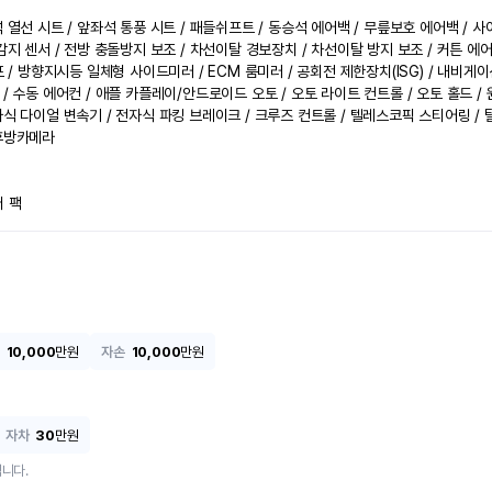
 열선 시트 / 앞좌석 통풍 시트 / 패들쉬프트 / 동승석 에어백 / 무릎보호 에어백 / 사
감지 센서 / 전방 충돌방지 보조 / 차선이탈 경보장치 / 차선이탈 방지 보조 / 커튼 에어
프 / 방향지시등 일체형 사이드미러 / ECM 룸미러 / 공회전 제한장치(ISG) / 내비게이
/ 수동 에어컨 / 애플 카플레이/안드로이드 오토 / 오토 라이트 컨트롤 / 오토 홀드 / 원
자식 다이얼 변속기 / 전자식 파킹 브레이크 / 크루즈 컨트롤 / 텔레스코픽 스티어링 / 
후방카메라

터 팩
10,000
만원
자손
10,000
만원
자차
30
만원
니다.