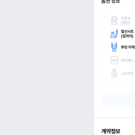
옵션 정보
썬루프
(
일반)
열선시트
(
앞좌석)
후방 카
하이패스
스마트키
계약정보