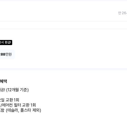
만 26
료시 환급!
288
만원
 혜택
! (12개월 기준)

미포함 (테슬라, 폴스타 제외)