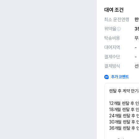
대여 조건
최소 운전연령
만
위약율
3
탁송비용
무
대여지역
-
결제수단
-
결제방식
선
추가 코멘트
렌탈 후 계약 만기
12개월 렌탈 후 인수
18개월 렌탈 후 인수
24개월 렌탈 후 인수
30개월 렌탈 후 인수
36개월 렌탈 후 인수