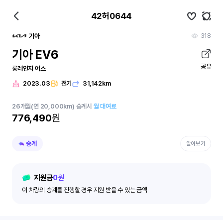
42허0644
318
기아
기아 EV6
공유
롱레인지 어스
2023.03
전기
31,142km
26
개월
(연 20,000km)
승계시
월 대여료
776,490
원
승계
알아보기
지원금
0
원
이 차량의 승계를 진행할 경우 지원 받을 수 있는 금액