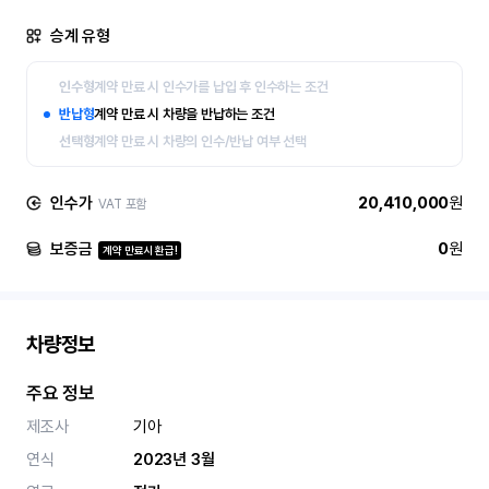
승계 유형
인수형
계약 만료 시 인수가를 납입 후 인수하는 조건
반납형
계약 만료 시 차량을 반납하는 조건
선택형
계약 만료 시 차량의 인수/반납 여부 선택
인수가
20,410,000
원
VAT 포함
보증금
0
원
계약 만료시 환급!
차량정보
주요 정보
제조사
기아
연식
2023년 3월