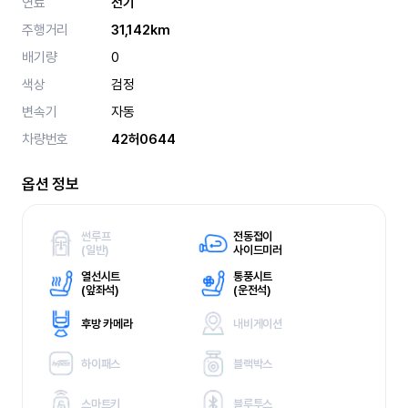
연료
전기
주행거리
31,142km
배기량
0
색상
검정
변속기
자동
차량번호
42허0644
옵션 정보
썬루프
전동접이
(
일반)
사이드미러
열선시트
통풍시트
(
앞좌석)
(
운전석)
후방 카메라
내비게이션
하이패스
블랙박스
스마트키
블루투스