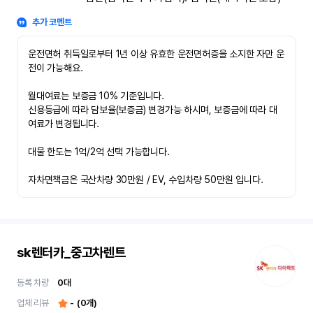
추가 코멘트
운전면허 취득일로부터 1년 이상 유효한 운전면허증을 소지한 자만 운
전이 가능해요.

월대여료는 보증금 10% 기준입니다.

신용등급에 따라 담보율(보증금) 변경가능 하시며, 보증금에 따라 대
여료가 변경됩니다.

대물 한도는 1억/2억 선택 가능합니다.

자차면책금은 국산차량 30만원 / EV, 수입차량 50만원 입니다.
sk렌터카_중고차렌트
등록 차량
0
대
업체 리뷰
-
(
0
개)