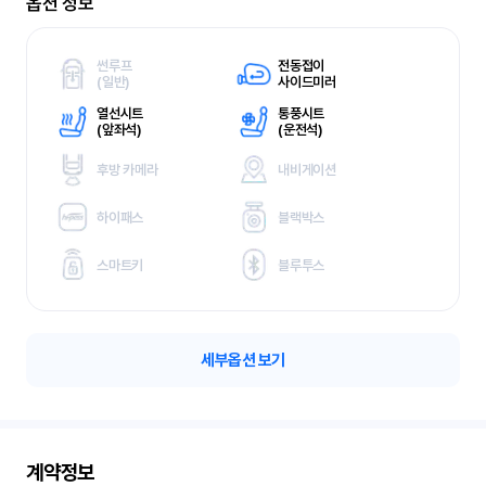
옵션 정보
썬루프
전동접이
(
일반)
사이드미러
열선시트
통풍시트
(
앞좌석)
(
운전석)
후방 카메라
내비게이션
하이패스
블랙박스
스마트키
블루투스
세부옵션 보기
계약정보