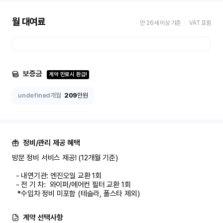
월 대여료
만 26세 이상 기준
VAT 포함
보증금
계약 만료시 환급!
undefined개월
209
만원
정비/관리 제공 혜택
방문 정비 서비스 제공! (12개월 기준)

  - 내연기관: 엔진오일 교환 1회

  - 전 기 차:  와이퍼/에어컨 필터 교환 1회

   *수입차 정비 미포함 (테슬라, 폴스타 제외)
계약 선택사항