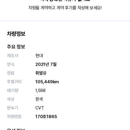
차량을 계약하고 계약 후기를 작성해 보세요!
차량정보
주요 정보
제조사
현대
연식
2021년 7월
연료
휘발유
주행거리
105,449km
배기량
1,598
색상
흰색
변속기
CVT
차량번호
170호1865