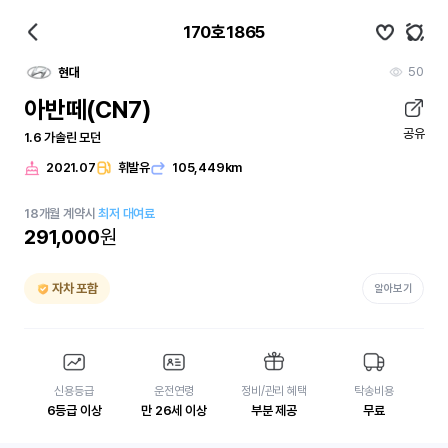
170호1865
50
현대
아반떼(CN7)
공유
1.6 가솔린 모던
2021.07
휘발유
105,449km
18
개월
계약시
최저 대여료
291,000
원
자차 포함
알아보기
신용등급
운전연령
정비/관리 혜택
탁송비용
6등급 이상
만 26세 이상
부분 제공
무료