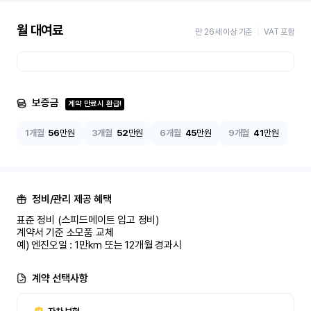
월 대여료
만 26세 이상 기준
VAT 포함
보증금
계약 만료시 환급!
1개월
56
만원
3개월
52
만원
6개월
45
만원
9개월
41
만원
정비/관리 제공 혜택
표준 정비 (스피드메이트 입고 정비)

계약서 기준 소모품 교체

예) 엔진오일 : 1만km 또는 12개월 경과시
계약 선택사항