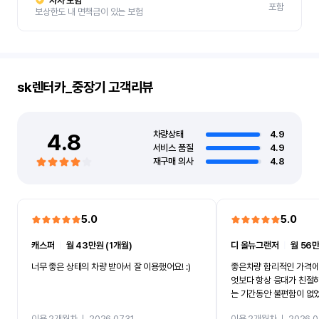
자차 보험
포함
보상한도 내 면책금이 있는 보험
sk렌터카_중장기
고객리뷰
4.8
차량상태
4.9
서비스 품질
4.9
재구매 의사
4.8
5.0
5.0
캐스퍼
ㅣ
월 43만원 (1개월)
디 올뉴그랜저
ㅣ
월 56만
너무 좋은 상태의 차량 받아서 잘 이용했어요! :)
좋은차량 합리적인 가격에
엇보다 항상 응대가 친절
는 기간동안 불편함이 없
까지 진행할만큼 여러가지
이용 2개월차
ㅣ
2026.07.31
이용 2개월차
ㅣ
2026.0