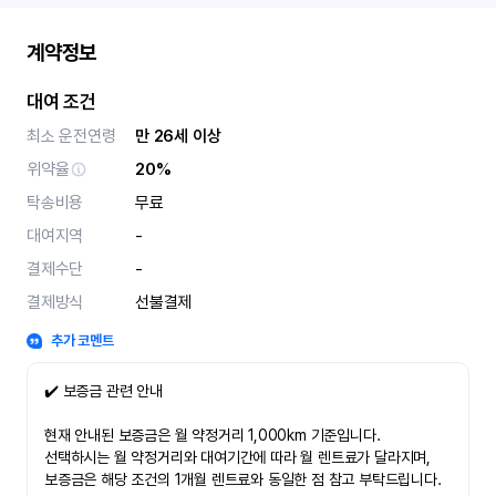
계약정보
대여 조건
최소 운전연령
만 26세 이상
위약율
20%
탁송비용
무료
대여지역
-
결제수단
-
결제방식
선불결제
추가 코멘트
✔️ 보증금 관련 안내
현재 안내된 보증금은 월 약정거리 1,000km 기준입니다.
선택하시는 월 약정거리와 대여기간에 따라 월 렌트료가 달라지며,
보증금은 해당 조건의 1개월 렌트료와 동일한 점 참고 부탁드립니다.