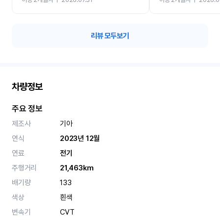
카 렌트 고민없이 강추합니
리뷰 모두보기
차량정보
주요 정보
제조사
기아
연식
2023년 12월
연료
전기
주행거리
21,463km
배기량
133
색상
흰색
변속기
CVT