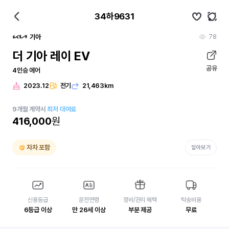
34하9631
78
기아
더 기아 레이 EV
공유
4인승 에어
2023.12
전기
21,463km
9
개월
계약시
최저 대여료
416,000
원
자차 포함
알아보기
신용등급
운전연령
정비/관리 혜택
탁송비용
6등급 이상
만 26세 이상
부분 제공
무료