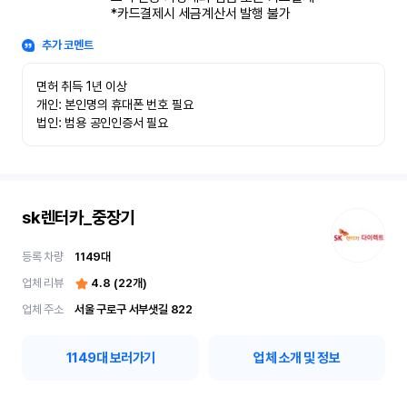
*카드결제시 세금계산서 발행 불가
추가 코멘트
면허 취득 1년 이상

개인: 본인명의 휴대폰 번호 필요

법인: 범용 공인인증서 필요
sk렌터카_중장기
등록 차량
1149
대
업체 리뷰
4.8
(
22
개)
업체 주소
서울 구로구 서부샛길 822
1149
대 보러가기
업체 소개 및 정보