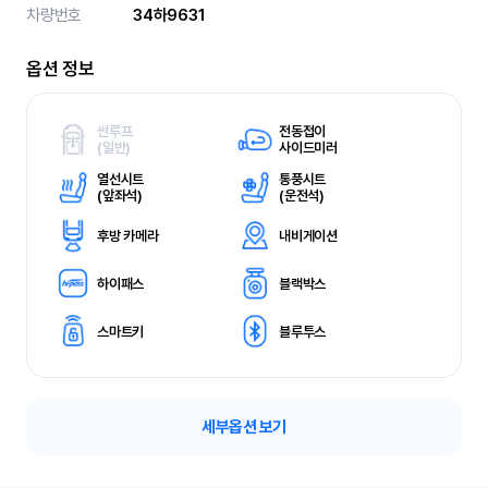
차량번호
34하9631
옵션 정보
썬루프
전동접이
(
일반)
사이드미러
열선시트
통풍시트
(
앞좌석)
(
운전석)
후방 카메라
내비게이션
하이패스
블랙박스
스마트키
블루투스
세부옵션 보기