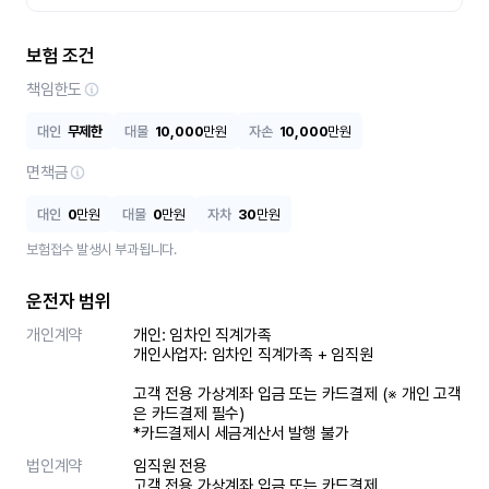
보험 조건
책임한도
대인
무제한
대물
10,000
만원
자손
10,000
만원
면책금
대인
0
만원
대물
0
만원
자차
30
만원
보험접수 발생시 부과됩니다.
운전자 범위
개인계약
개인: 임차인 직계가족 

개인사업자: 임차인 직계가족 + 임직원

고객 전용 가상계좌 입금 또는 카드결제 (※ 개인 고객
은 카드결제 필수)

*카드결제시 세금계산서 발행 불가
법인계약
임직원 전용

고객 전용 가상계좌 입금 또는 카드결제
