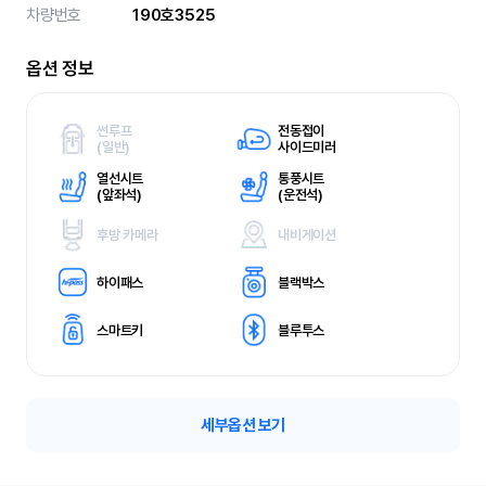
차량번호
190호3525
옵션 정보
썬루프
전동접이
(
일반)
사이드미러
열선시트
통풍시트
(
앞좌석)
(
운전석)
후방 카메라
내비게이션
하이패스
블랙박스
스마트키
블루투스
세부옵션 보기