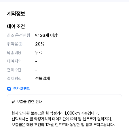
계약정보
대여 조건
최소 운전연령
만 26세 이상
위약율
20%
탁송비용
무료
대여지역
-
결제수단
-
결제방식
선불결제
추가 코멘트
✔️ 보증금 관련 안내
현재 안내된 보증금은 월 약정거리 1,000km 기준입니다.
선택하시는 월 약정거리와 대여기간에 따라 월 렌트료가 달라지며,
보증금은 해당 조건의 1개월 렌트료와 동일한 점 참고 부탁드립니다.