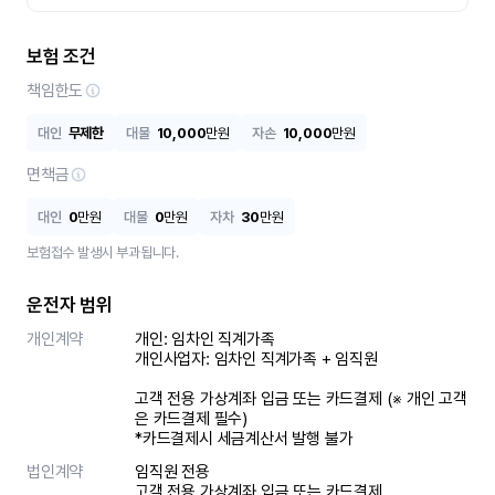
보험 조건
책임한도
대인
무제한
대물
10,000
만원
자손
10,000
만원
면책금
대인
0
만원
대물
0
만원
자차
30
만원
보험접수 발생시 부과됩니다.
운전자 범위
개인계약
개인: 임차인 직계가족 

개인사업자: 임차인 직계가족 + 임직원

고객 전용 가상계좌 입금 또는 카드결제 (※ 개인 고객
은 카드결제 필수)

*카드결제시 세금계산서 발행 불가
법인계약
임직원 전용

고객 전용 가상계좌 입금 또는 카드결제
