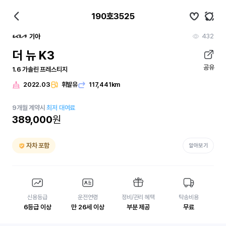
190호3525
432
기아
더 뉴 K3
공유
1.6 가솔린 프레스티지
2022.03
휘발유
117,441km
9
개월
계약시
최저 대여료
389,000
원
자차 포함
알아보기
신용등급
운전연령
정비/관리 혜택
탁송비용
6등급 이상
만 26세 이상
부분 제공
무료