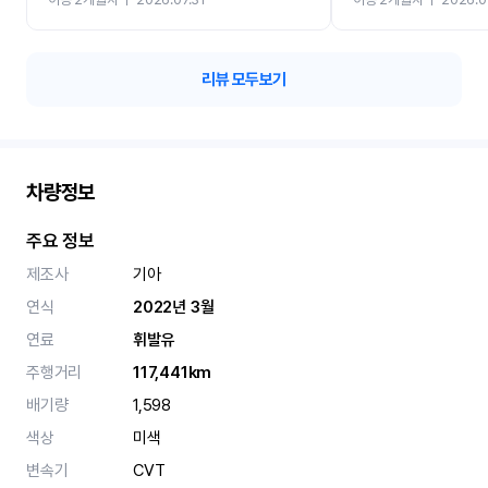
카 렌트 고민없이 강추합니
리뷰 모두보기
차량정보
주요 정보
제조사
기아
연식
2022년 3월
연료
휘발유
주행거리
117,441km
배기량
1,598
색상
미색
변속기
CVT