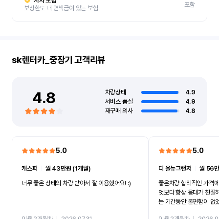
자차 보험
포함
보상한도 내 면책금이 있는 보험
sk렌터카_중장기
고객리뷰
4.8
차량상태
4.9
서비스 품질
4.9
재구매 의사
4.8
5.0
5.0
캐스퍼
ㅣ
월 43만원 (1개월)
디 올뉴그랜저
ㅣ
월 56만
너무 좋은 상태의 차량 받아서 잘 이용했어요! :)
좋은차량 합리적인 가격에
엇보다 항상 응대가 친절
는 기간동안 불편함이 없
까지 진행할만큼 여러가지
이용 2개월차
ㅣ
2026.07.31
이용 2개월차
ㅣ
2026.0