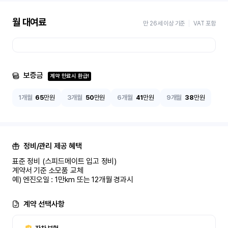
월 대여료
만 26세 이상 기준
VAT 포함
보증금
계약 만료시 환급!
1개월
65
만원
3개월
50
만원
6개월
41
만원
9개월
38
만원
정비/관리 제공 혜택
표준 정비 (스피드메이트 입고 정비)

계약서 기준 소모품 교체

예) 엔진오일 : 1만km 또는 12개월 경과시
계약 선택사항