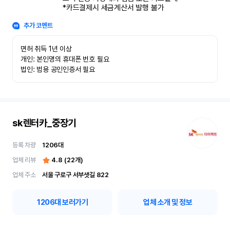
*카드결제시 세금계산서 발행 불가
추가 코멘트
면허 취득 1년 이상

개인: 본인명의 휴대폰 번호 필요

법인: 범용 공인인증서 필요
sk렌터카_중장기
등록 차량
1206
대
업체 리뷰
4.8
(
22
개)
업체 주소
서울 구로구 서부샛길 822
1206
대 보러가기
업체 소개 및 정보