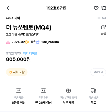
192호8715
53
기아
더 뉴쏘렌토(MQ4)
공유
2.2 디젤 4WD 프레스티지
2024.02
경유
108,250km
9
개월
계약시
최저 대여료
805,000
원
자차 포함
알아보기
신용등급
운전연령
정비/관리 혜택
탁송비용
6등급 이상
만 26세 이상
부분 제공
무료