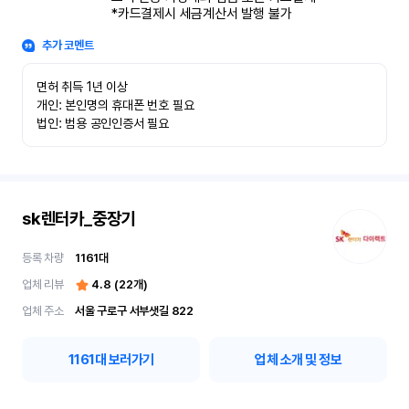
*카드결제시 세금계산서 발행 불가
추가 코멘트
면허 취득 1년 이상

개인: 본인명의 휴대폰 번호 필요

법인: 범용 공인인증서 필요
sk렌터카_중장기
등록 차량
1161
대
업체 리뷰
4.8
(
22
개)
업체 주소
서울 구로구 서부샛길 822
1161
대 보러가기
업체 소개 및 정보