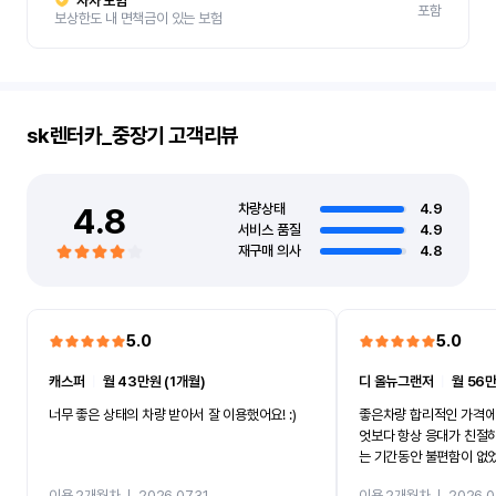
자차 보험
포함
보상한도 내 면책금이 있는 보험
sk렌터카_중장기
고객리뷰
4.8
차량상태
4.9
서비스 품질
4.9
재구매 의사
4.8
5.0
5.0
캐스퍼
ㅣ
월 43만원 (1개월)
디 올뉴그랜저
ㅣ
월 56만
너무 좋은 상태의 차량 받아서 잘 이용했어요! :)
좋은차량 합리적인 가격에
엇보다 항상 응대가 친절
는 기간동안 불편함이 없
까지 진행할만큼 여러가지
이용 2개월차
ㅣ
2026.07.31
이용 2개월차
ㅣ
2026.0