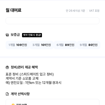
월 대여료
만 26세 이상 기준
VAT 포함
보증금
계약 만료시 환급!
1개월
109
만원
3개월
101
만원
6개월
89
만원
9개월
80
만원
정비/관리 제공 혜택
표준 정비 (스피드메이트 입고 정비)

계약서 기준 소모품 교체

예) 엔진오일 : 1만km 또는 12개월 경과시
계약 선택사항