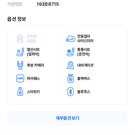
차량번호
192호8715
옵션 정보
썬루프
전동접이
(
일반)
사이드미러
열선시트
통풍시트
(
앞좌석)
(
운전석)
후방 카메라
내비게이션
하이패스
블랙박스
스마트키
블루투스
세부옵션 보기