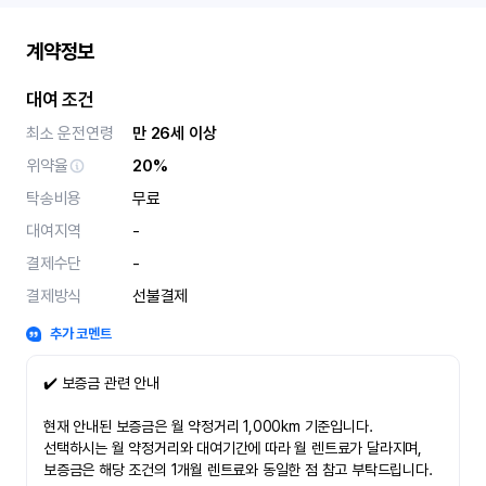
계약정보
대여 조건
최소 운전연령
만 26세 이상
위약율
20%
탁송비용
무료
대여지역
-
결제수단
-
결제방식
선불결제
추가 코멘트
✔️ 보증금 관련 안내
현재 안내된 보증금은 월 약정거리 1,000km 기준입니다.
선택하시는 월 약정거리와 대여기간에 따라 월 렌트료가 달라지며,
보증금은 해당 조건의 1개월 렌트료와 동일한 점 참고 부탁드립니다.