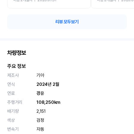
카 렌트 고민없이 강추합니
리뷰 모두보기
차량정보
주요 정보
제조사
기아
연식
2024년 2월
연료
경유
주행거리
108,250km
배기량
2,151
색상
검정
변속기
자동