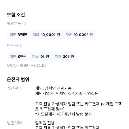
보험 조건
책임한도
대인
무제한
대물
10,000
만원
자손
10,000
만원
면책금
대인
0
만원
대물
0
만원
자차
30
만원
보험접수 발생시 부과됩니다.
운전자 범위
개인계약
개인: 임차인 직계가족 

개인사업자: 임차인 직계가족 + 임직원

고객 전용 가상계좌 입금 또는 카드결제 (※ 개인 고객
은 카드결제 필수)

*카드결제시 세금계산서 발행 불가
법인계약
임직원 전용

고객 전용 가상계좌 입금 또는 카드결제
