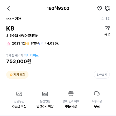
192허9302
83
기아
K8
공유
3.5 GDI 4WD 플래티넘
2023.12
휘발유
44,035km
9
개월
계약시
최저 대여료
753,000
원
자차 포함
알아보기
신용등급
운전연령
정비/관리 혜택
탁송비용
6등급 이상
만 26세 이상
부분 제공
무료