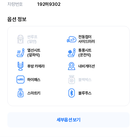
차량번호
192허9302
옵션 정보
썬루프
전동접이
(
일반)
사이드미러
열선시트
통풍시트
(
앞좌석)
(
운전석)
후방 카메라
내비게이션
하이패스
블랙박스
스마트키
블루투스
세부옵션 보기