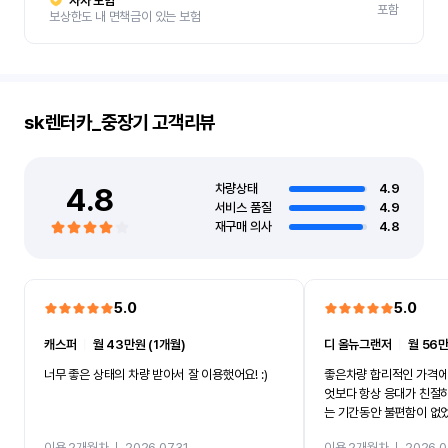
자차 보험
포함
보상한도 내 면책금이 있는 보험
sk렌터카_중장기
고객리뷰
4.8
차량상태
4.9
서비스 품질
4.9
재구매 의사
4.8
5.0
5.0
캐스퍼
ㅣ
월 43만원 (1개월)
디 올뉴그랜저
ㅣ
월 56만
너무 좋은 상태의 차량 받아서 잘 이용했어요! :)
좋은차량 합리적인 가격에
엇보다 항상 응대가 친절
는 기간동안 불편함이 없
까지 진행할만큼 여러가지
이용 2개월차
ㅣ
2026.07.31
이용 2개월차
ㅣ
2026.0