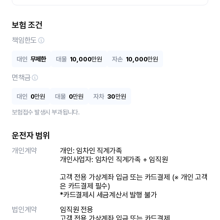
보험 조건
책임한도
대인
무제한
대물
10,000
만원
자손
10,000
만원
면책금
대인
0
만원
대물
0
만원
자차
30
만원
보험접수 발생시 부과됩니다.
운전자 범위
개인계약
개인: 임차인 직계가족 

개인사업자: 임차인 직계가족 + 임직원

고객 전용 가상계좌 입금 또는 카드결제 (※ 개인 고객
은 카드결제 필수)

*카드결제시 세금계산서 발행 불가
법인계약
임직원 전용

고객 전용 가상계좌 입금 또는 카드결제
