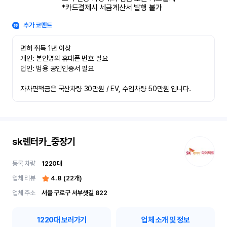
*카드결제시 세금계산서 발행 불가
추가 코멘트
면허 취득 1년 이상

개인: 본인명의 휴대폰 번호 필요

법인: 범용 공인인증서 필요

자차면책금은 국산차량 30만원 / EV, 수입차량 50만원 입니다.
sk렌터카_중장기
등록 차량
1220
대
업체 리뷰
4.8
(
22
개)
업체 주소
서울 구로구 서부샛길 822
1220
대 보러가기
업체 소개 및 정보