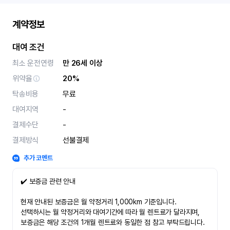
계약정보
대여 조건
최소 운전연령
만 26세 이상
위약율
20%
탁송비용
무료
대여지역
-
결제수단
-
결제방식
선불결제
추가 코멘트
✔️ 보증금 관련 안내
현재 안내된 보증금은 월 약정거리 1,000km 기준입니다.
선택하시는 월 약정거리와 대여기간에 따라 월 렌트료가 달라지며,
보증금은 해당 조건의 1개월 렌트료와 동일한 점 참고 부탁드립니다.