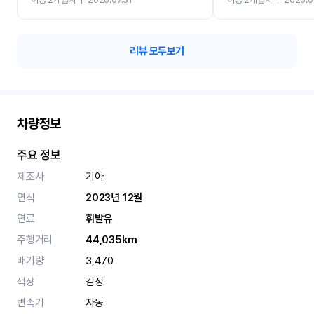
카 렌트 고민없이 강추합니
리뷰 모두보기
차량정보
주요 정보
제조사
기아
연식
2023년 12월
연료
휘발유
주행거리
44,035km
배기량
3,470
색상
검정
변속기
자동