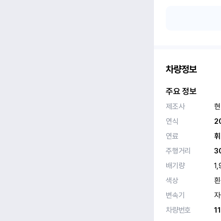
차량정보
주요 정보
제조사
현
연식
2
연료
휘
주행거리
3
배기량
1,
색상
흰
변속기
자
차량번호
1