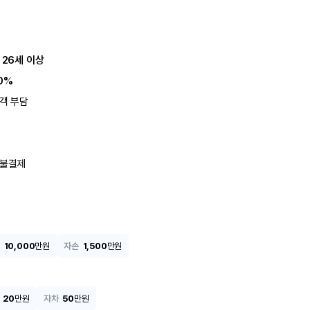
 26세 이상
0%
객 부담
불결제
10,000
만원
자손
1,500
만원
20
만원
자차
50
만원