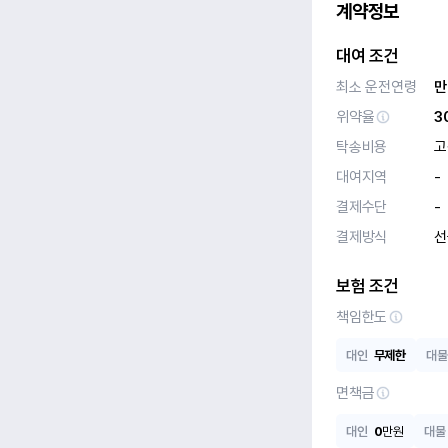
계약정보
대여 조건
최소 운전연령
만
위약율
3
탁송비용
고
대여지역
-
결제수단
-
결제방식
선
보험 조건
책임한도
대인
무제한
대물
면책금
대인
0
만원
대물