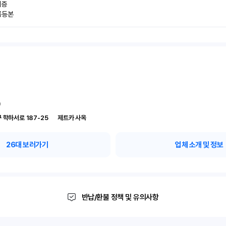
증

록등본
)
대전 유성구 학하서로 187-25	제트카 사옥
26
대 보러가기
업체 소개 및 정보
반납/환불 정책 및 유의사항