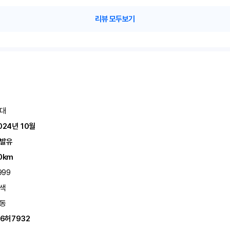
리뷰 모두보기
대
024년 10월
발유
0km
999
색
동
16허7932