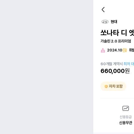
현대
쏘나타 디 
가솔린 2.0 프리미엄
2024.10
휘
60
개월
계약시
최저 
660,000
원
자차 포함
신용등급
신용무관