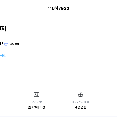
116허7932
엣지
발유
30km
대여료
운전연령
정비/관리 혜택
만 26세 이상
제공 안함