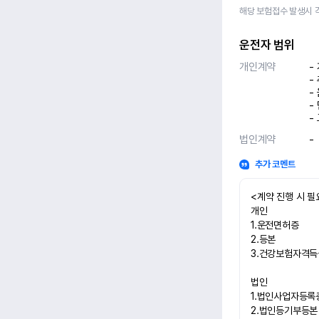
해당 보험접수 발생시 
운전자 범위
개인계약
-
-
-
-
-
법인계약
-
추가 코멘트
<계약 진행 시 필
개인

1.운전면허증

2.등본

3.건강보험자격득실
법인

1.법인사업자등록증
2.법인등기부등본
