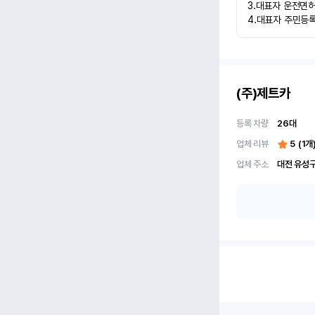
3.대표자 운전면허
4.대표자 주민등
(주)제트카
등록 차량
26
대
업체 리뷰
5
(
1
개
업체 주소