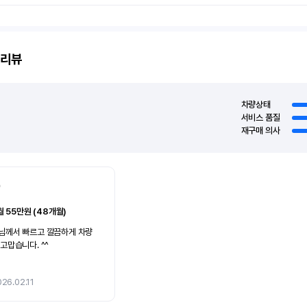
리뷰
차량상태
서비스 품질
재구매 의사
0
월 55만원 (48개월)
님께서 빠르고 깔끔하게 차량
고맙습니다. ^^
26.02.11