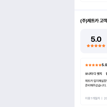
(주)제트카
고객
5.0
5.
쏘나타 디 엣지
ㅣ
제트카 임지혜실장
준비해주셨습니다. 
이용 1개월차
ㅣ
20