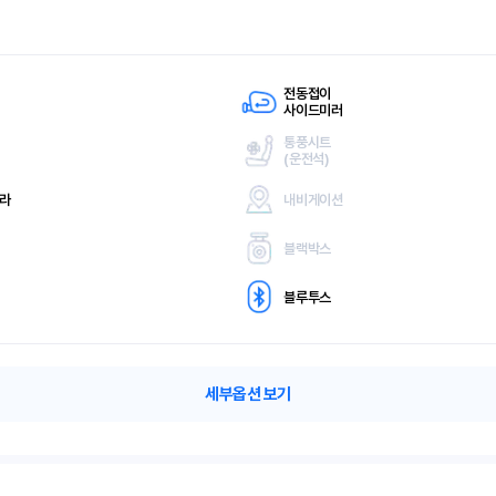
전동접이
사이드미러
통풍시트
(
운전석)
메라
내비게이션
블랙박스
블루투스
세부옵션 보기