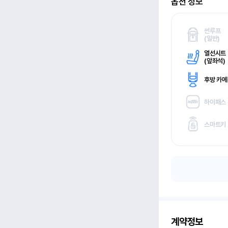
옵션 정보
썬루프
(
일반)
열선시트
(
앞좌석)
후방 카
하이패스
스마트키
계약정보