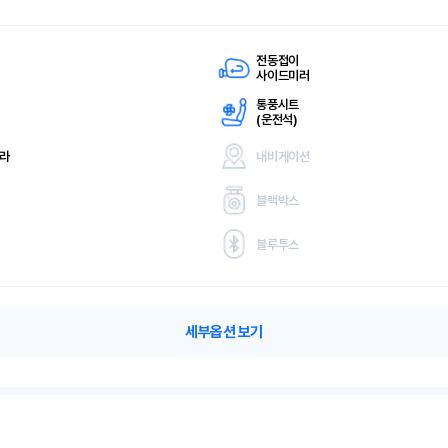
전동접이
사이드미러
통풍시트
(
운전석)
메라
내비게이션
블랙박스
블루투스
세부옵션 보기