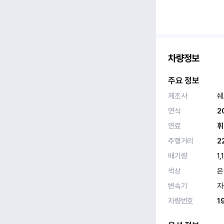
차량정보
주요 정보
제조사
쉐
연식
2
연료
휘
주행거리
2
배기량
1,
색상
은
변속기
자
차량번호
1