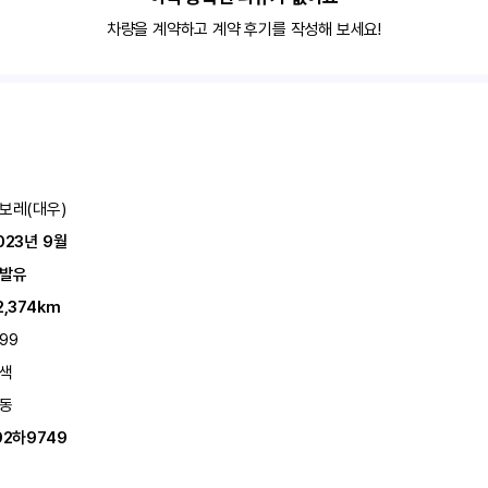
차량을 계약하고 계약 후기를 작성해 보세요!
보레(대우)
023년 9월
발유
2,374km
199
색
동
92하9749