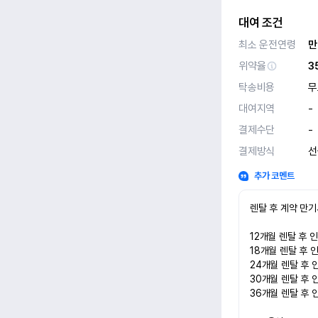
대여 조건
최소 운전연령
만
위약율
3
탁송비용
무
대여지역
-
결제수단
-
결제방식
선
추가 코멘트
렌탈 후 계약 만기
12개월 렌탈 후 인수
18개월 렌탈 후 인수
24개월 렌탈 후 인수
30개월 렌탈 후 인수
36개월 렌탈 후 인수