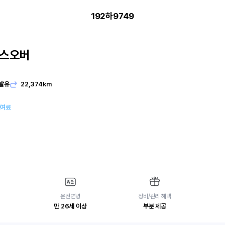
192하9749
로스오버
발유
22,374km
대여료
운전연령
정비/관리 혜택
만 26세 이상
부분 제공