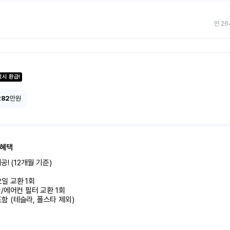
만 26
료시 환급!
282
만원
 혜택
! (12개월 기준)

미포함 (테슬라, 폴스타 제외)