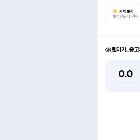
자차 보험
보상한도 내 면책
sk렌터카_중
0.0