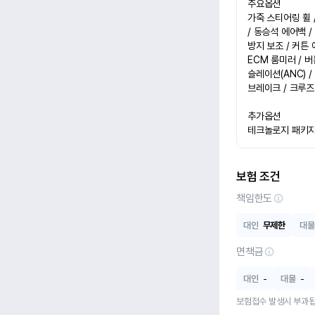
주요옵션

가죽 스티어링 휠 /
/ 동승석 에어백 /
방지 보조 / 커튼 
ECM 룸미러 / 
슬레이션(ANC) /
브레이크 / 크루즈
추가옵션

테크놀로지 패키
보험 조건
책임한도
대인
무제한
대물
면책금
대인
-
대물
-
보험접수 발생시 부과됩