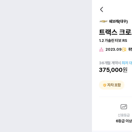
쉐보레(대우)
트랙스 크
1.2 가솔린 터보 RS
2023.09
휘
36
개월
계약시
최저 
375,000
원
자차 포함
신용등급
6등급 이상