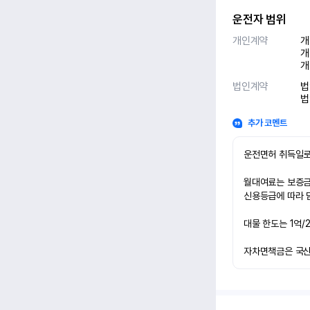
운전자 범위
개인계약
개
개
개
법인계약
법
법
추가 코멘트
운전면허 취득일로
월대여료는 보증금 
신용등급에 따라 담
대물 한도는 1억/
자차면책금은 국산차