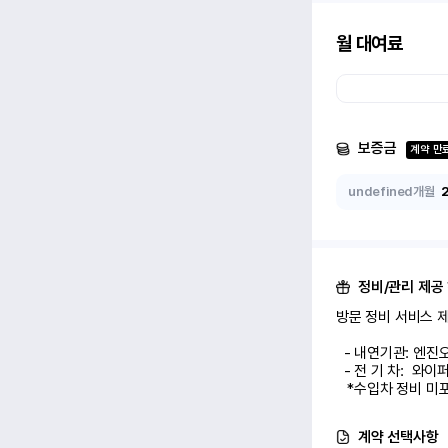
월 대여료
보증금
계약 만
undefined개월
정비/관리 제공
방문 정비 서비스 제공
  - 내연기관: 엔진오일 교환 1회

  - 전 기 차:  와이퍼/에어컨 필터 교환 1회

   *수입차 정비 
계약 선택사항