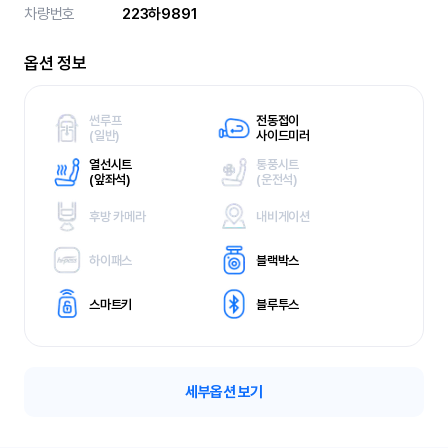
차량번호
223하9891
옵션 정보
썬루프
전동접이
(
일반)
사이드미러
열선시트
통풍시트
(
앞좌석)
(
운전석)
후방 카메라
내비게이션
하이패스
블랙박스
스마트키
블루투스
세부옵션 보기