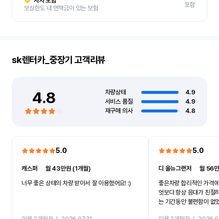
자차 보험
포함
보상한도 내 면책금이 있는 보험
sk렌터카_중장기
고객리뷰
4.8
차량상태
4.9
서비스 품질
4.9
재구매 의사
4.8
5.0
5.0
캐스퍼
ㅣ
월 43만원 (1개월)
디 올뉴그랜저
ㅣ
월 56만
너무 좋은 상태의 차량 받아서 잘 이용했어요! :)
좋은차량 합리적인 가격에
엇보다 항상 응대가 친절
는 기간동안 불편함이 없
까지 진행할만큼 여러가지
이용 2개월차
ㅣ
2026.07.31
이용 2개월차
ㅣ
2026.0