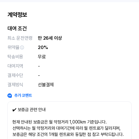
계약정보
대여 조건
최소 운전연령
만 26세 이상
위약율
20%
탁송비용
무료
대여지역
-
결제수단
-
결제방식
선불결제
추가 코멘트
✔️ 보증금 관련 안내
현재 안내된 보증금은 월 약정거리 1,000km 기준입니다.
선택하시는 월 약정거리와 대여기간에 따라 월 렌트료가 달라지며,
보증금은 해당 조건의 1개월 렌트료와 동일한 점 참고 부탁드립니다.