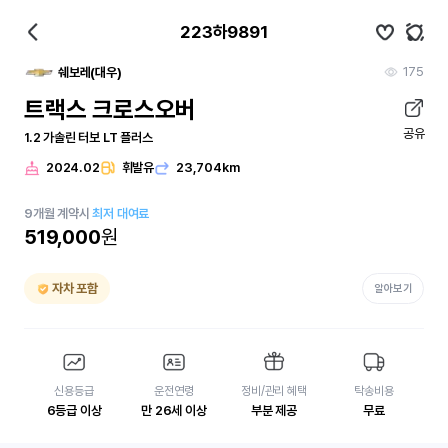
223하9891
175
쉐보레(대우)
트랙스 크로스오버
공유
1.2 가솔린 터보 LT 플러스
2024.02
휘발유
23,704km
9
개월
계약시
최저 대여료
519,000
원
자차 포함
알아보기
신용등급
운전연령
정비/관리 혜택
탁송비용
6등급 이상
만 26세 이상
부분 제공
무료