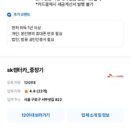
*카드결제시 세금계산서 발행 불가
추가 코멘트
면허 취득 1년 이상

개인: 본인명의 휴대폰 번호 필요

법인: 범용 공인인증서 필요
sk렌터카_중장기
등록 차량
1201
대
업체 리뷰
4.8
(
22
개)
업체 주소
서울 구로구 서부샛길 822
1201
대 보러가기
업체 소개 및 정보