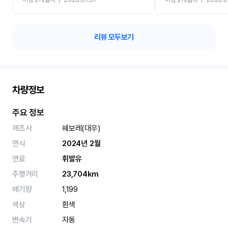
카 렌트 고민없이 강추합니
리뷰 모두보기
차량정보
주요 정보
제조사
쉐보레(대우)
연식
2024년 2월
연료
휘발유
주행거리
23,704km
배기량
1,199
색상
흰색
변속기
자동