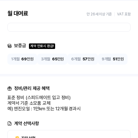
월 대여료
만 26세 이상 기준
VAT 포함
보증금
계약 만료시 환급!
1개월
69
만원
3개월
65
만원
6개월
57
만원
9개월
51
만원
정비/관리 제공 혜택
표준 정비 (스피드메이트 입고 정비)

계약서 기준 소모품 교체

예) 엔진오일 : 1만km 또는 12개월 경과시
계약 선택사항