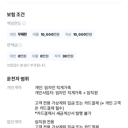
보험 조건
책임한도
대인
무제한
대물
10,000
만원
자손
10,000
만원
면책금
대인
0
만원
대물
0
만원
자차
30
만원
보험접수 발생시 부과됩니다.
운전자 범위
개인계약
개인: 임차인 직계가족 

개인사업자: 임차인 직계가족 + 임직원

고객 전용 가상계좌 입금 또는 카드결제 (※ 개인 고객
은 카드결제 필수)

*카드결제시 세금계산서 발행 불가
법인계약
임직원 전용

고객 전용 가상계좌 입금 또는 카드결제
