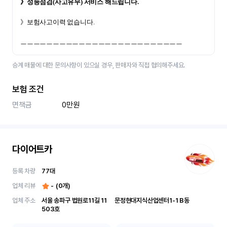
》성능점검(사고유무) 서비스 해드립니다.
》보험사고이력 없습니다.
ㅡㅡㅡㅡㅡㅡㅡㅡㅡㅡㅡㅡㅡㅡㅡㅡㅡㅡㅡㅡㅡㅡㅡㅡㅡ
승계 매물에 대한 문의사항이 있으실 경우, 판매자와 직접 협의해주세요.
보험 조건
면책금
0만원
다이어트카
등록 차량
77
대
업체 리뷰
-
(
0
개)
업체 주소
서울 송파구 법원로11길 11	문정현대지식산업센터1-1 B동 
503호