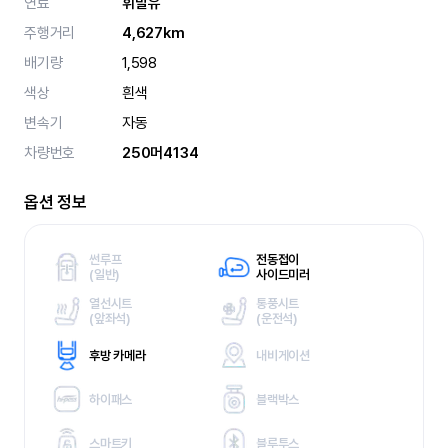
연료
휘발유
주행거리
4,627km
배기량
1,598
색상
흰색
변속기
자동
차량번호
250머4134
옵션 정보
썬루프
전동접이
(
일반)
사이드미러
열선시트
통풍시트
(
앞좌석)
(
운전석)
후방 카메라
내비게이션
하이패스
블랙박스
스마트키
블루투스