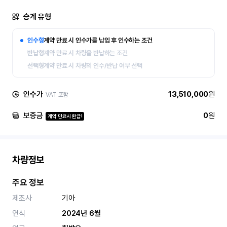
승계 유형
인수형
계약 만료 시 인수가를 납입 후 인수하는 조건
반납형
계약 만료 시 차량을 반납하는 조건
선택형
계약 만료 시 차량의 인수/반납 여부 선택
인수가
13,510,000
원
VAT 포함
보증금
0
원
계약 만료시 환급!
차량정보
주요 정보
제조사
기아
연식
2024년 6월