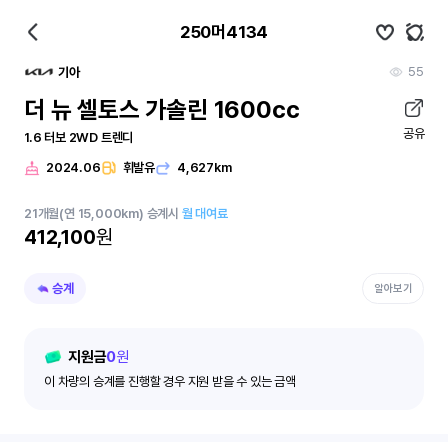
250머4134
55
기아
더 뉴 셀토스 가솔린 1600cc
공유
1.6 터보 2WD 트렌디
2024.06
휘발유
4,627km
21
개월
(연 15,000km)
승계시
월 대여료
412,100
원
승계
알아보기
지원금
0
원
이 차량의 승계를 진행할 경우 지원 받을 수 있는 금액