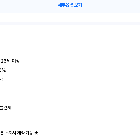
세부옵션 보기
 26세 이상
0%
료
불결제
폰 소지시 계약 가능 ★