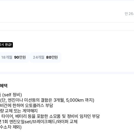
만 26
료시 환급!
18개월
90
만원
24개월
80
만원
 혜택
self 정비)	

달 (단, 엔진이나 미션등의 결함은 3개월, 5,000km 까지)

정비건에 한하여 오토플러스 부담	

량 교체 또는 계약해지	

 시 타이어, 베터리 등을 포함한 소모품 및 정비비 임차인 부담

 년 1회 엔진오일set/브레이크패드/와이퍼 교체

 수소차 제외)