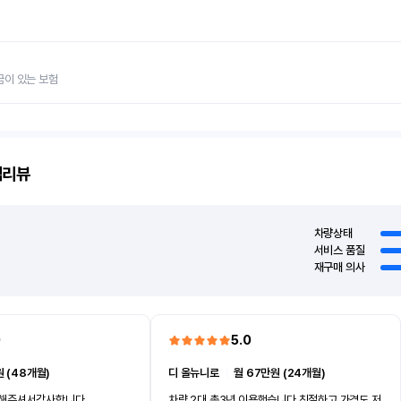
금이 있는 보험
객리뷰
차량상태
서비스 품질
재구매 의사
0
5.0
 (48개월)
디 올뉴니로
ㅣ
월 67만원 (24개월)
차해주셔서감사합니다
차량 2대 총3년 이용했습니다 친절하고 가격도 저