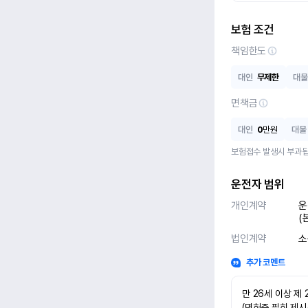
보험 조건
책임한도
대인
무제한
대물
면책금
대인
0
만원
대물
보험접수 발생시 부과됩
운전자 범위
개인계약
운
(
법인계약
소
추가 코멘트
만 26세 이상 제 
(면허증 필히 제시