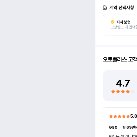
계약 선택사항
자차 보험
보상한도 내 면책
오토플러스
고
4.7
5.
G80
ㅣ
월 69만원
원한는날짜에 배