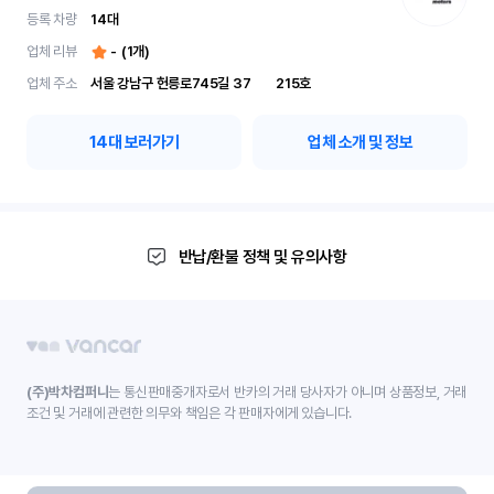
등록 차량
14
대
업체 리뷰
-
(
1
개)
업체 주소
서울 강남구 헌릉로745길 37	215호
14
대 보러가기
업체 소개 및 정보
반납/환불 정책 및 유의사항
(주)박차컴퍼니
는 통신판매중개자로서 반카의 거래 당사자가 아니며 상품정보, 거래
조건 및 거래에 관련한 의무와 책임은 각 판매자에게 있습니다.