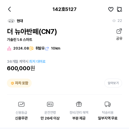
142호5127
22
현대
더 뉴아반떼(CN7)
공유
가솔린 1.6 스마트
2024.08
휘발유
10km
36
개월
계약시
최저 대여료
600,000
원
자차 포함
알아보기
신용등급
운전연령
정비/관리 혜택
탁송비용
신용무관
만 26세 이상
부분 제공
일부지역 무료