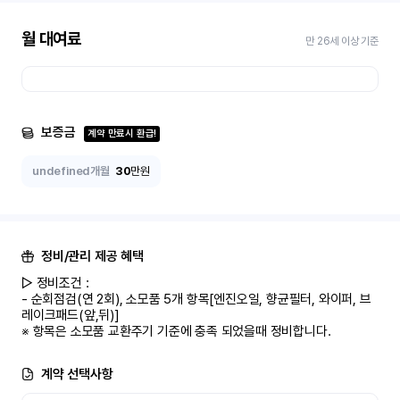
월 대여료
만 26세 이상 기준
보증금
계약 만료시 환급!
undefined개월
30
만원
정비/관리 제공 혜택
▷ 정비조건 : 

- 순회점검(연 2회), 소모품 5개 항목[엔진오일, 향균필터, 와이퍼, 브
레이크패드(앞,뒤)]

※ 항목은 소모품 교환주기 기준에 충족 되었을때 정비합니다.
계약 선택사항