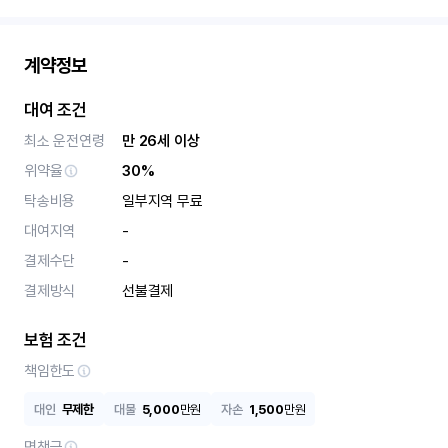
계약정보
대여 조건
최소 운전연령
만 26세 이상
위약율
30%
탁송비용
일부지역 무료
대여지역
-
결제수단
-
결제방식
선불결제
보험 조건
책임한도
대인
무제한
대물
5,000
만원
자손
1,500
만원
면책금