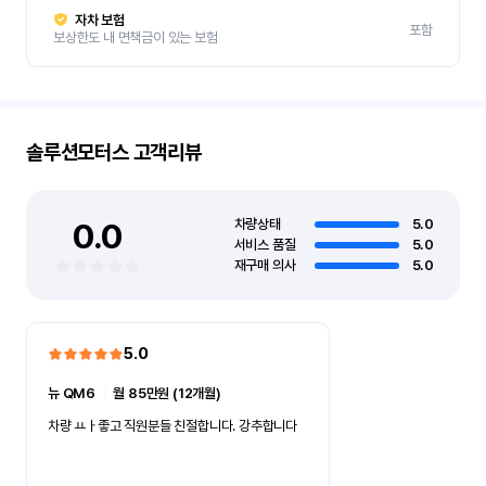
자차 보험
포함
보상한도 내 면책금이 있는 보험
솔루션모터스
고객리뷰
0.0
차량상태
5.0
서비스 품질
5.0
재구매 의사
5.0
5.0
뉴 QM6
ㅣ
월 85만원 (12개월)
차량 ㅛㅏ좋고 직원분들 친절합니다. 강추합니다