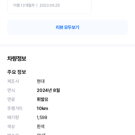
이용 13개월차
ㅣ
2023.05.25
리뷰 모두보기
차량정보
주요 정보
제조사
현대
연식
2024년 8월
연료
휘발유
주행거리
10km
배기량
1,598
색상
흰색