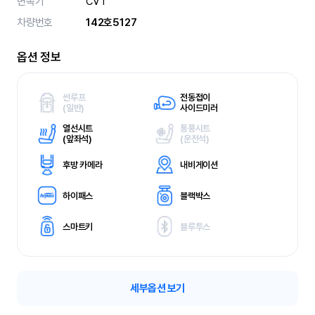
변속기
CVT
차량번호
142호5127
옵션 정보
썬루프
전동접이
(
일반)
사이드미러
열선시트
통풍시트
(
앞좌석)
(
운전석)
후방 카메라
내비게이션
하이패스
블랙박스
스마트키
블루투스
세부옵션 보기