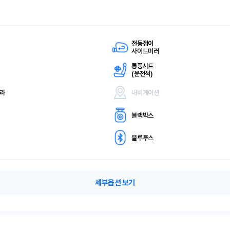
전동접이
사이드미러
통풍시트
(
운전석)
메라
내비게이션
블랙박스
블루투스
세부옵션 보기