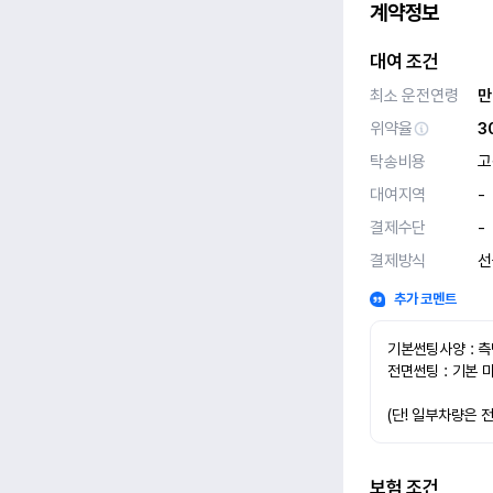
계약정보
대여 조건
최소 운전연령
만
위약율
3
탁송비용
고
대여지역
-
결제수단
-
결제방식
선
추가 코멘트
기본썬팅사양 : 측
전면썬팅 : 기본 
(단! 일부차량은 
보험 조건