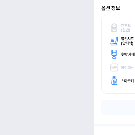
옵션 정보
썬루프
(
일반)
열선시트
(
앞좌석)
후방 카
하이패스
스마트키