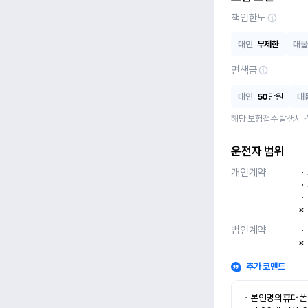
책임한도
대인
무제한
대물
면책금
대인
50
만원
대
해당 보험접수 발생시 
운전자 범위
개인계약
ㆍ
ㆍ
ㆍ
※
법인계약
ㆍ
※
추가 코멘트
ㆍ본인명의휴대폰 