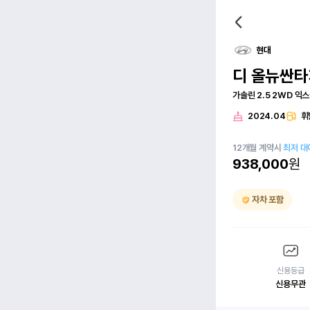
현대
디 올뉴싼타
가솔린 2.5 2WD 익
2024.04
휘
12
개월
계약시
최저 대
938,000
원
자차 포함
신용등급
신용무관