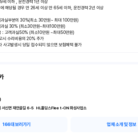
9세 이하 , 운전경력 1년 이상

에 해당될 경우 만 26세 이상 만 65세 이하, 운전경력 2년 이상

실부분의 30%(최소 30만원~ 최대 100만원)

실 30% (최소30만원~최대100만원) 

: 고객과실50% (최소10만원 ~최대50만원)

고시 수리비용의 20% 추가

차 사고발생시 당일 접수되지 않으면 보험혜택 불가
카
)
경기 화성시 서신면 재안골길 6-5	 HL홀딩스Flee t-ON 화성사업소
166
대 보러가기
업체 소개 및 정보