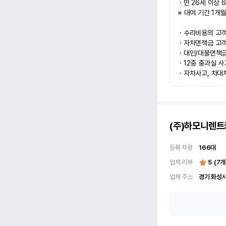
ㆍ만 26세 이상 6
※ 대여 기간 1개월
ㆍ수리비용의 고객과
ㆍ자차면책금 고객과
ㆍ대인/대물면책금 
ㆍ12중 중과실 사
ㆍ자차사고, 차대
(주)하모니렌트
등록 차량
166
대
업체 리뷰
5
(
7
개
업체 주소