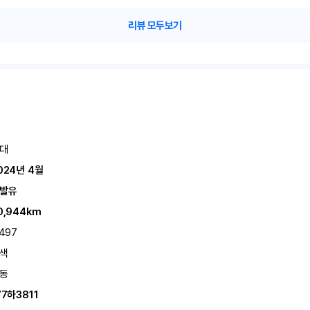
리뷰 모두보기
대
024년 4월
발유
0,944km
,497
색
동
77하3811