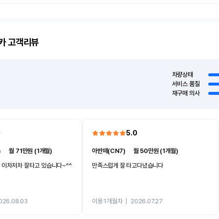
카
고객리뷰
차량상태
서비스 품질
재구매 의사
0
5.0
)
ㅣ
월 71만원 (1개월)
아반떼(CN7)
ㅣ
월 50만원 (1개월)
 이차저차 잘타고 있습니다~^^
만족스럽게 잘 타고다녔습니다
026.08.03
이용 1개월차
ㅣ
2026.07.27