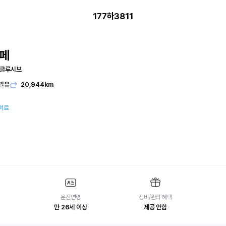
177하3811
페
스클루시브
발유
20,944km
여료
운전연령
정비/관리 혜택
만 26세 이상
제공 안함