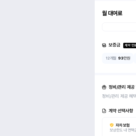
월 대여료
보증금
계약 만
12개월
93
만원
정비/관리 제공
정비/관리 제공 혜
계약 선택사항
자차 보험
보상한도 내 면책