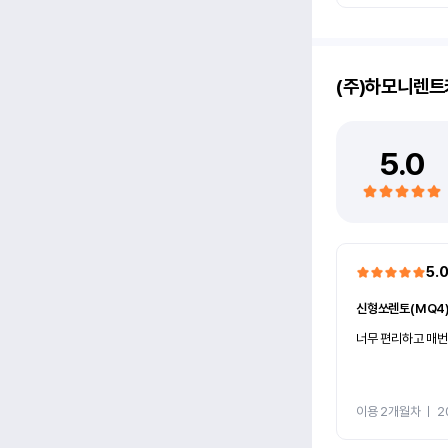
(주)하모니렌트
5.0
5.
신형쏘렌토(MQ4
너무 편리하고 매번
이용 2개월차
ㅣ
2