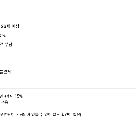
 26세 이상
0%
객 부담
불결제
면 +후면 15%
미적용 
전면썬팅이 시공되어 있을 수 있어 별도 확인이 필요)