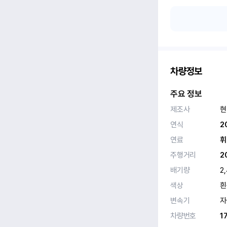
차량정보
주요 정보
제조사
현
연식
2
연료
휘
주행거리
2
배기량
2
색상
흰
변속기
자
차량번호
1