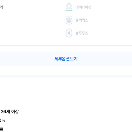
메라
내비게이션
블랙박스
블루투스
세부옵션 보기
 26세 이상
0%
료