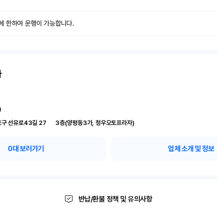
에 한하여 운행이 가능합니다.
사
)
서울 영등포구 선유로43길 27	3층(양평동3가, 청우오토프라자)
0
대 보러가기
업체 소개 및 정보
반납/환불 정책 및 유의사항