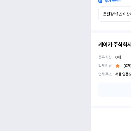
추가 코멘트
운전경력1년 이상
케이카 주식회
등록 차량
0
대
업체 리뷰
-
(
0
개
업체 주소