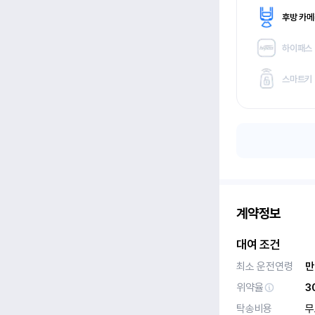
후방 카
하이패스
스마트키
계약정보
대여 조건
최소 운전연령
만
위약율
3
탁송비용
무