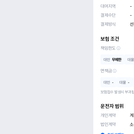
대여지역
-
결제수단
-
결제방식
선
보험 조건
책임한도
대인
무제한
대물
면책금
대인
-
대물
-
보험접수 발생시 부과됩
운전자 범위
개인계약
계
법인계약
소