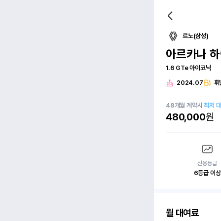
르노(삼성)
아르카나 
1.6 GTe 아이코닉
2024.07
휘
48
개월
계약시
최저 
480,000
원
신용등급
6등급 이상
월 대여료