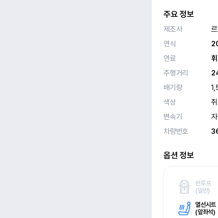
주요 정보
제조사
르
연식
2
연료
휘
주행거리
2
배기량
1,
색상
쥐
변속기
자
차량번호
3
옵션 정보
썬루프
(
일반)
열선시트
(
앞좌석)