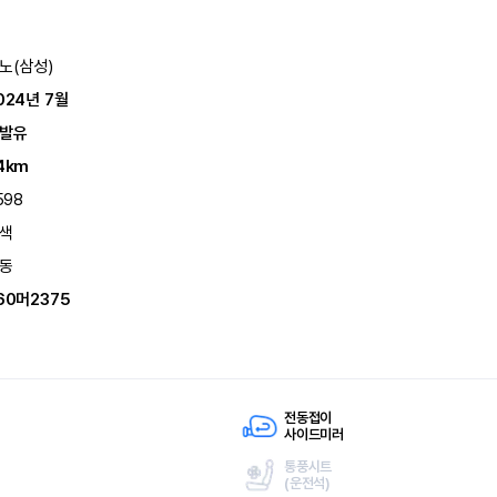
노(삼성)
024년 7월
발유
4km
598
색
동
60머2375
전동접이
사이드미러
통풍시트
(
운전석)