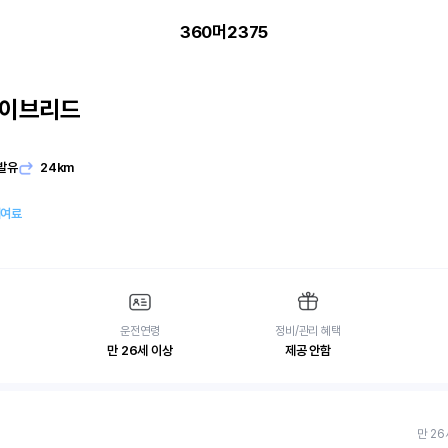
360머2375
하이브리드
발유
24km
대여료
운전연령
정비/관리 혜택
만 26세 이상
제공 안함
만 26