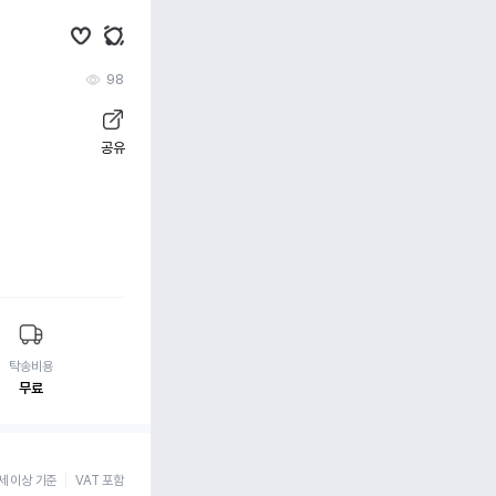
98
공유
탁송비용
무료
세 이상 기준
VAT 포함