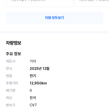
카 렌트 고민없이 강추합니
리뷰 모두보기
차량정보
주요 정보
제조사
기아
연식
2023년 12월
연료
전기
주행거리
12,950km
배기량
0
색상
흰색
변속기
CVT