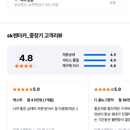
자차 보험
포함
보상한도 내 면책금이 있는 보험
sk렌터카_중장기
고객리뷰
4.8
차량상태
4.9
서비스 품질
4.9
재구매 의사
4.8
5.0
5.0
캐스퍼
ㅣ
월 43만원 (1개월)
디 올뉴그랜저
ㅣ
월 56만
너무 좋은 상태의 차량 받아서 잘 이용했어요! :)
좋은차량 합리적인 가격에
엇보다 항상 응대가 친절
는 기간동안 불편함이 없
까지 진행할만큼 여러가지
이용 2개월차
ㅣ
2026.07.31
이용 2개월차
ㅣ
2026.0