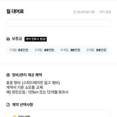
월 대여료
만 26세 이상 기준
VAT 포함
보증금
계약 만료시 환급!
1개월
53
만원
3개월
46
만원
6개월
38
만원
9개월
36
만원
정비/관리 제공 혜택
표준 정비 (스피드메이트 입고 정비)

계약서 기준 소모품 교체

예) 엔진오일 : 1만km 또는 12개월 경과시
계약 선택사항