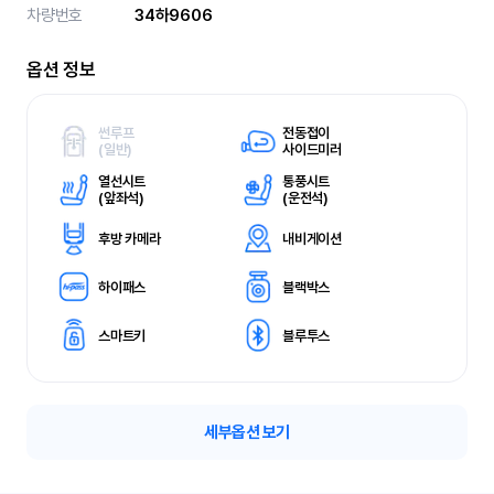
차량번호
34하9606
옵션 정보
썬루프
전동접이
(
일반)
사이드미러
열선시트
통풍시트
(
앞좌석)
(
운전석)
후방 카메라
내비게이션
하이패스
블랙박스
스마트키
블루투스
세부옵션 보기