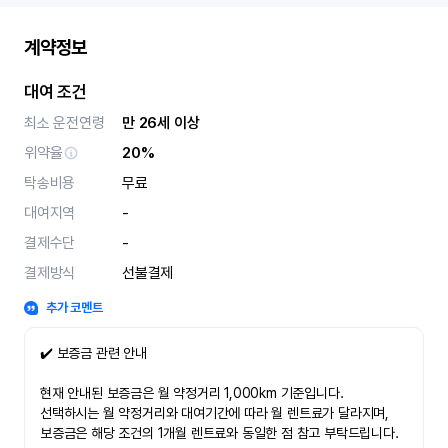
계약정보
대여 조건
최소 운전연령
만 26세 이상
위약율
20%
탁송비용
무료
대여지역
-
결제수단
-
결제방식
선불결제
추가 코멘트
✔️ 보증금 관련 안내
현재 안내된 보증금은 월 약정거리 1,000km 기준입니다.
선택하시는 월 약정거리와 대여기간에 따라 월 렌트료가 달라지며,
보증금은 해당 조건의 1개월 렌트료와 동일한 점 참고 부탁드립니다.