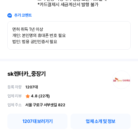
*카드결제시 세금계산서 발행 불가
추가 코멘트
면허 취득 1년 이상

개인: 본인명의 휴대폰 번호 필요

법인: 범용 공인인증서 필요
sk렌터카_중장기
등록 차량
1207
대
업체 리뷰
4.8
(
22
개)
업체 주소
서울 구로구 서부샛길 822
1207
대 보러가기
업체 소개 및 정보