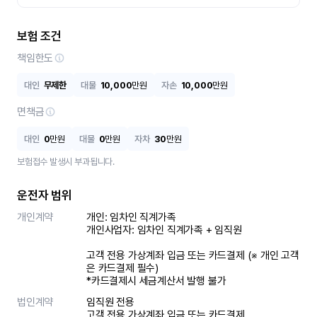
보험 조건
책임한도
대인
무제한
대물
10,000
만원
자손
10,000
만원
면책금
대인
0
만원
대물
0
만원
자차
30
만원
보험접수 발생시 부과됩니다.
운전자 범위
개인계약
개인: 임차인 직계가족 

개인사업자: 임차인 직계가족 + 임직원

고객 전용 가상계좌 입금 또는 카드결제 (※ 개인 고객
은 카드결제 필수)

*카드결제시 세금계산서 발행 불가
법인계약
임직원 전용

고객 전용 가상계좌 입금 또는 카드결제
