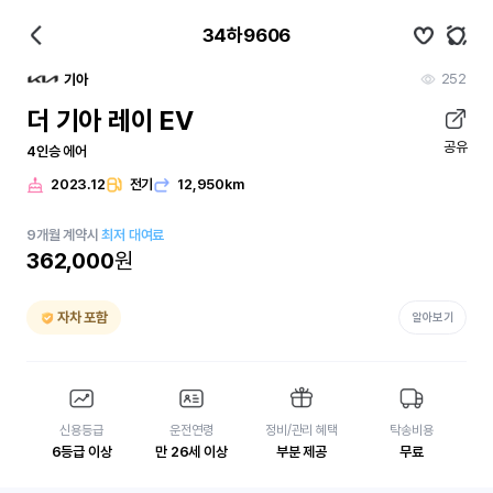
34하9606
252
기아
더 기아 레이 EV
공유
4인승 에어
2023.12
전기
12,950km
9
개월
계약시
최저 대여료
362,000
원
자차 포함
알아보기
신용등급
운전연령
정비/관리 혜택
탁송비용
6등급 이상
만 26세 이상
부분 제공
무료