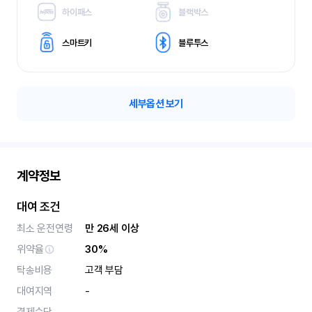
하이패스
블랙박스
스마트키
블루투스
세부옵션 보기
계약정보
대여 조건
최소 운전연령
만 26세 이상
위약율
30%
탁송비용
고객 부담
대여지역
-