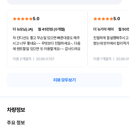
5.0
5.0
더 뉴모닝(JA)
ㅣ
월 45만원 (0개월)
더 뉴기아 레이
ㅣ
월 50
차 컨디션도 좋고 무슨일 있으면 빠른대응도 해주
친절하게 잘설명해주시고 
시고 너무 좋네요~~ 무엇보다 친절하세요~. 다음
했는데 반카에서 합리적
에 렌트할일 있으면 또 이용할게요~~ 감사드려요
이용 2개월차
ㅣ
2026.07.01
이용 1개월차
ㅣ
2026.0
리뷰 모두보기
차량정보
주요 정보