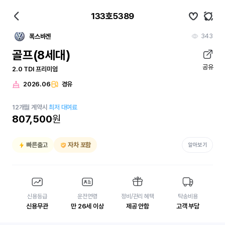
133호5389
343
폭스바겐
골프(8세대)
공유
2.0 TDI 프리미엄
2026.06
경유
12
개월
계약시
최저 대여료
807,500
원
빠른출고
자차 포함
알아보기
신용등급
운전연령
정비/관리 혜택
탁송비용
신용무관
만 26세 이상
제공 안함
고객 부담