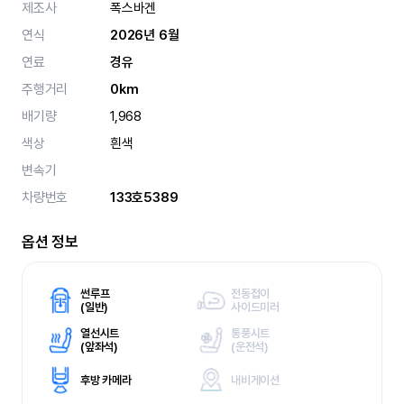
제조사
폭스바겐
연식
2026년 6월
연료
경유
주행거리
0km
배기량
1,968
색상
흰색
변속기
차량번호
133호5389
옵션 정보
썬루프
전동접이
(
일반)
사이드미러
열선시트
통풍시트
(
앞좌석)
(
운전석)
후방 카메라
내비게이션