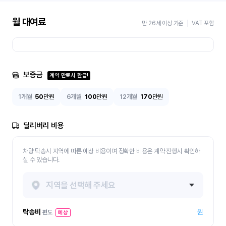
월 대여료
만 26세 이상 기준
VAT 포함
보증금
계약 만료시 환급!
1개월
50
만원
6개월
100
만원
12개월
170
만원
딜리버리 비용
차량 탁송시 지역에 따른 예상 비용이며 정확한 비용은 계약 진행시 확인하
실 수 있습니다.
지역을 선택해 주세요
탁송비
원
편도
예상