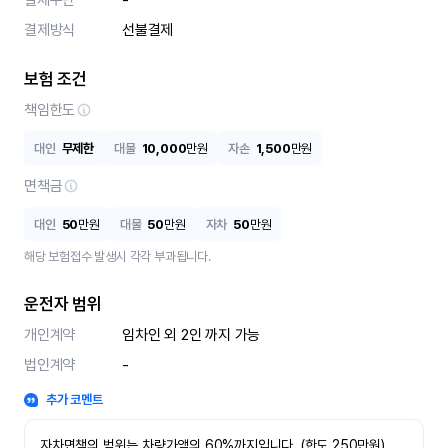
결제수단
-
결제방식
선불결제
보험 조건
책임한도
대인
무제한
대물
10,000
만원
자손
1,500
만원
면책금
대인
50
만원
대물
50
만원
자차
50
만원
해당 보험접수 발생시 각각 부과됩니다.
운전자 범위
개인계약
임차인 외 2인 까지 가능
법인계약
-
추가 코멘트
자차면책의 범위는 차량가액의 60%까지입니다. (한도 250만원)