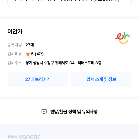
이안카
등록 차량
27
대
업체 리뷰
5
(
4
개)
업체 주소
경기 성남시 수정구 위례서로 34	리버스토리 8층
27
대 보러가기
업체 소개 및 정보
반납/환불 정책 및 유의사항