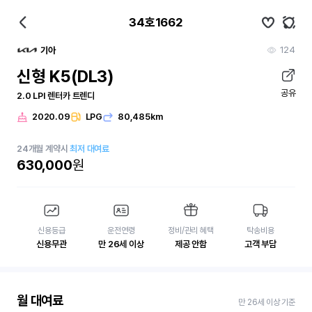
34호1662
124
기아
신형 K5(DL3)
공유
2.0 LPI 렌터카 트렌디
2020.09
LPG
80,485km
24
개월
계약시
최저 대여료
630,000
원
신용등급
운전연령
정비/관리 혜택
탁송비용
신용무관
만 26세 이상
제공 안함
고객 부담
월 대여료
만 26세 이상 기준