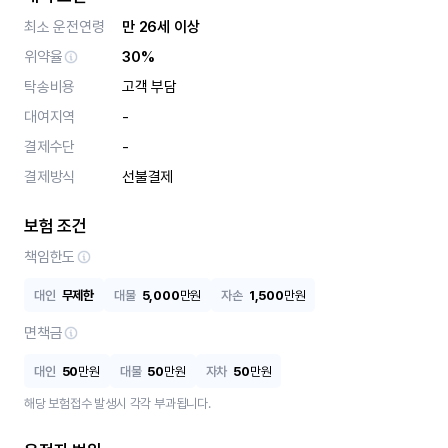
최소 운전연령
만 26세 이상
위약율
30%
탁송비용
고객 부담
대여지역
-
결제수단
-
결제방식
선불결제
보험 조건
책임한도
대인
무제한
대물
5,000
만원
자손
1,500
만원
면책금
대인
50
만원
대물
50
만원
자차
50
만원
해당 보험접수 발생시 각각 부과됩니다.