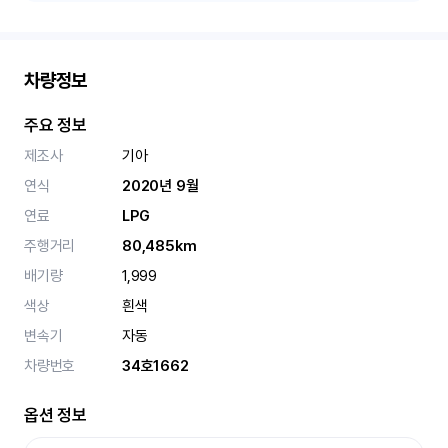
차량정보
주요 정보
제조사
기아
연식
2020년 9월
연료
LPG
주행거리
80,485km
배기량
1,999
색상
흰색
변속기
자동
차량번호
34호1662
옵션 정보