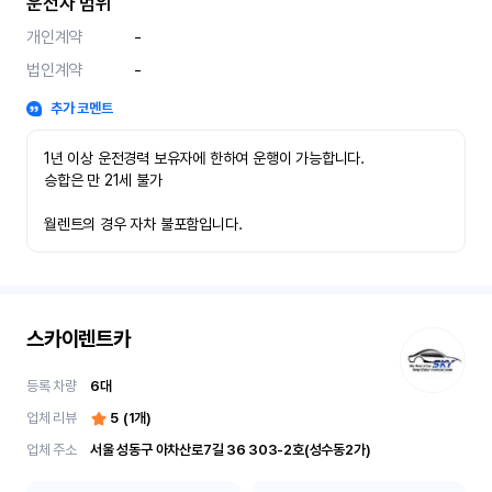
운전자 범위
개인계약
-
법인계약
-
추가 코멘트
1년 이상 운전경력 보유자에 한하여 운행이 가능합니다.

승합은 만 21세 불가

월렌트의 경우 자차 불포함입니다.
스카이렌트카
등록 차량
6
대
업체 리뷰
5
(
1
개)
업체 주소
서울 성동구 아차산로7길 36	303-2호(성수동2가)