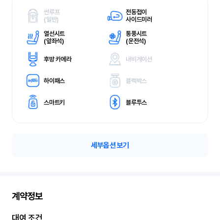
썬루프
전동접이
(
일반)
사이드미러
열선시트
통풍시트
(
앞좌석)
(
운전석)
후방 카메라
내비게이션
하이패스
블랙박스
스마트키
블루투스
세부옵션 보기
계약정보
대여 조건