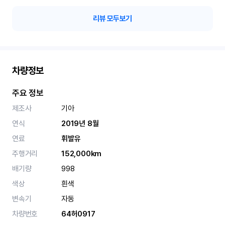
리뷰 모두보기
차량정보
주요 정보
제조사
기아
연식
2019년 8월
연료
휘발유
주행거리
152,000km
배기량
998
색상
흰색
변속기
자동
차량번호
64허0917