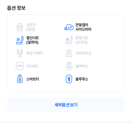
옵션 정보
썬루프
전동접이
(
일반)
사이드미러
열선시트
통풍시트
(
앞좌석)
(
운전석)
후방 카메라
내비게이션
하이패스
블랙박스
스마트키
블루투스
세부옵션 보기