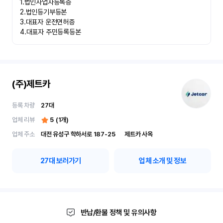
1.법인사업자등록증

2.법인등기부등본

3.대표자 운전면허증

4.대표자 주민등록등본
(주)제트카
등록 차량
27
대
업체 리뷰
5
(
1
개)
업체 주소
대전 유성구 학하서로 187-25	제트카 사옥
27
대 보러가기
업체 소개 및 정보
반납/환불 정책 및 유의사항