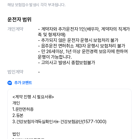
해당 보험접수 발생시 각각 부과됩니다.
운전자 범위
개인계약
- 계약자와 추가운전자 1인(배우자, 계약자의 직계가
족 및 형제자매)

- 추가되지 않은 운전자 운행시 보험처리 불가

- 음주운전 면허취소 제3자 운행시 보험처리 불가 

- 만 26세이상, 1년 이상 운전경력 보유자에 한하여 
운행이 가능합니다.

- 고의사고 발생시 종합보험불가
법인계약
-
추가 코멘트
<계약 진행 시 필요서류>

개인

1.운전면허증

2.등본

3.건강보험자격득실확인서←건강보험공단(1577-1000)

법인
