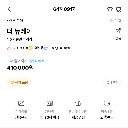
64허0917
472
기아
더 뉴레이
공유
1.0 가솔린 럭셔리
2019.08
휘발유
152,000km
16
개월
계약시
최저 대여료
410,000
원
자차 포함
알아보기
신용등급
운전연령
정비/관리 혜택
탁송비용
신용무관
만 26세 이상
제공 안함
고객 부담