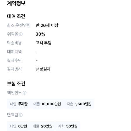
계약정보
대여 조건
최소 운전연령
만 26세 이상
위약율
30%
탁송비용
고객 부담
대여지역
-
결제수단
-
결제방식
선불결제
보험 조건
책임한도
대인
무제한
대물
10,000
만원
자손
1,500
만원
면책금
대인
0
만원
대물
20
만원
자차
50
만원