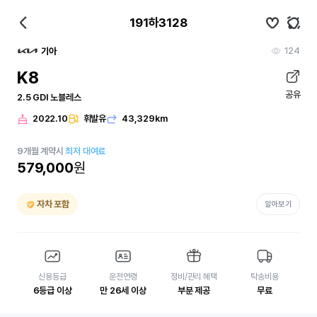
191하3128
124
기아
K8
공유
2.5 GDI 노블레스
2022.10
휘발유
43,329km
9
개월
계약시
최저 대여료
579,000
원
자차 포함
알아보기
신용등급
운전연령
정비/관리 혜택
탁송비용
6등급 이상
만 26세 이상
부분 제공
무료