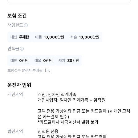
보험 조건
책임한도
대인
무제한
대물
10,000
만원
자손
10,000
만원
면책금
대인
0
만원
대물
0
만원
자차
30
만원
보험접수 발생시 부과됩니다.
운전자 범위
개인계약
개인: 임차인 직계가족 

개인사업자: 임차인 직계가족 + 임직원

고객 전용 가상계좌 입금 또는 카드결제 (※ 개인 고객
은 카드결제 필수)

*카드결제시 세금계산서 발행 불가
법인계약
임직원 전용

고객 전용 가상계좌 입금 또는 카드결제
