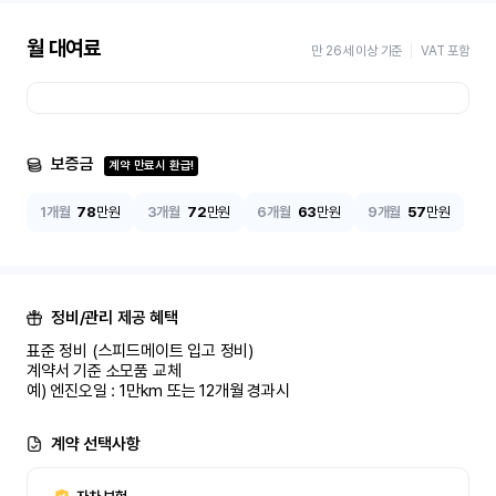
월 대여료
만 26세 이상 기준
VAT 포함
보증금
계약 만료시 환급!
1개월
78
만원
3개월
72
만원
6개월
63
만원
9개월
57
만원
정비/관리 제공 혜택
표준 정비 (스피드메이트 입고 정비)

계약서 기준 소모품 교체

예) 엔진오일 : 1만km 또는 12개월 경과시
계약 선택사항