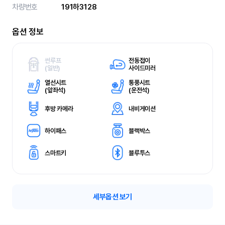
차량번호
191하3128
옵션 정보
썬루프
전동접이
(
일반)
사이드미러
열선시트
통풍시트
(
앞좌석)
(
운전석)
후방 카메라
내비게이션
하이패스
블랙박스
스마트키
블루투스
세부옵션 보기