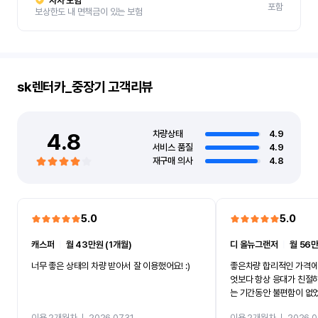
자차 보험
포함
보상한도 내 면책금이 있는 보험
sk렌터카_중장기
고객리뷰
4.8
차량상태
4.9
서비스 품질
4.9
재구매 의사
4.8
5.0
5.0
캐스퍼
ㅣ
월 43만원 (1개월)
디 올뉴그랜저
ㅣ
월 56만
너무 좋은 상태의 차량 받아서 잘 이용했어요! :)
좋은차량 합리적인 가격에
엇보다 항상 응대가 친절
는 기간동안 불편함이 없
까지 진행할만큼 여러가지
이용 2개월차
ㅣ
2026.07.31
이용 2개월차
ㅣ
2026.0