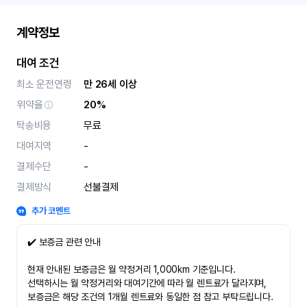
계약정보
대여 조건
최소 운전연령
만 26세 이상
위약율
20%
탁송비용
무료
대여지역
-
결제수단
-
결제방식
선불결제
추가 코멘트
✔️ 보증금 관련 안내
현재 안내된 보증금은 월 약정거리 1,000km 기준입니다.
선택하시는 월 약정거리와 대여기간에 따라 월 렌트료가 달라지며,
보증금은 해당 조건의 1개월 렌트료와 동일한 점 참고 부탁드립니다.