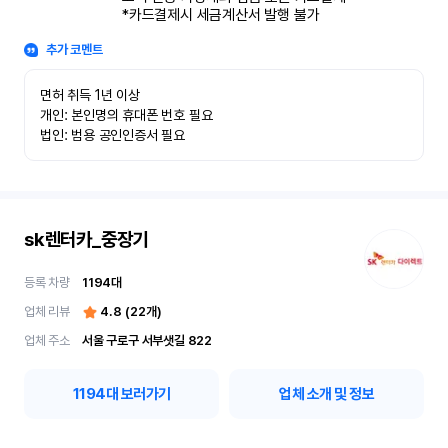
*카드결제시 세금계산서 발행 불가
추가 코멘트
면허 취득 1년 이상

개인: 본인명의 휴대폰 번호 필요

법인: 범용 공인인증서 필요
sk렌터카_중장기
등록 차량
1194
대
업체 리뷰
4.8
(
22
개)
업체 주소
서울 구로구 서부샛길 822
1194
대 보러가기
업체 소개 및 정보