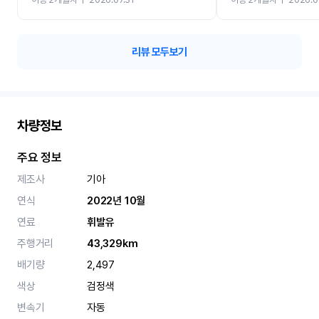
카 렌트 고민없이 강추합니
리뷰 모두보기
차량정보
주요 정보
제조사
기아
연식
2022년 10월
연료
휘발유
주행거리
43,329km
배기량
2,497
색상
검정색
변속기
자동