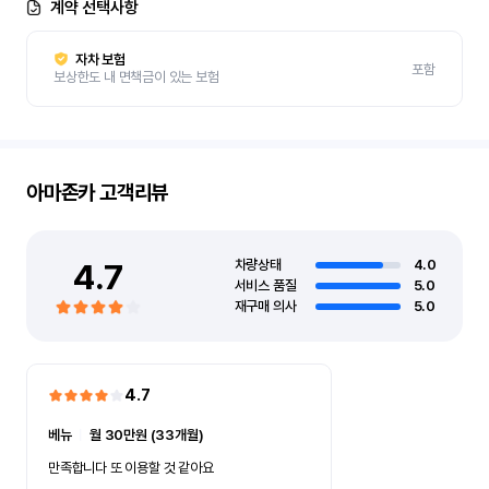
계약 선택사항
자차 보험
포함
보상한도 내 면책금이 있는 보험
아마존카
고객리뷰
4.7
차량상태
4.0
서비스 품질
5.0
재구매 의사
5.0
4.7
베뉴
ㅣ
월 30만원 (33개월)
만족합니다 또 이용할 것 같아요