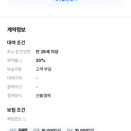
계약정보
대여 조건
최소 운전연령
만 26세 이상
위약율
30%
탁송비용
고객 부담
대여지역
-
결제수단
-
결제방식
선불결제
보험 조건
책임한도
대인
무제한
대물
10,000
만원
자손
10,000
만원