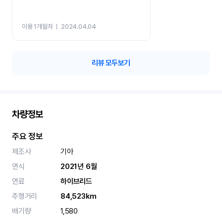
이용 1개월차
ㅣ
2024.04.04
리뷰 모두보기
차량정보
주요 정보
제조사
기아
연식
2021년 6월
연료
하이브리드
주행거리
84,523km
배기량
1,580