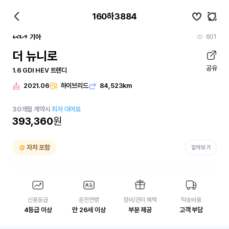
160하3884
601
기아
더 뉴니로
공유
1.6 GDI HEV 트렌디
2021.06
하이브리드
84,523km
30
개월
계약시
최저 대여료
393,360
원
자차 포함
알아보기
신용등급
운전연령
정비/관리 혜택
탁송비용
4등급 이상
만 26세 이상
부분 제공
고객 부담