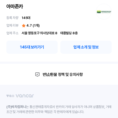
아마존카
등록 차량
145
대
업체 리뷰
4.7
(
1
개)
업체 주소
서울 영등포구 의사당대로 8	 태흥빌딩 8층
145
대 보러가기
업체 소개 및 정보
반납/환불 정책 및 유의사항
(주)박차컴퍼니
는 통신판매중개자로서 반카의 거래 당사자가 아니며 상품정보, 거래
조건 및 거래에 관련한 의무와 책임은 각 판매자에게 있습니다.