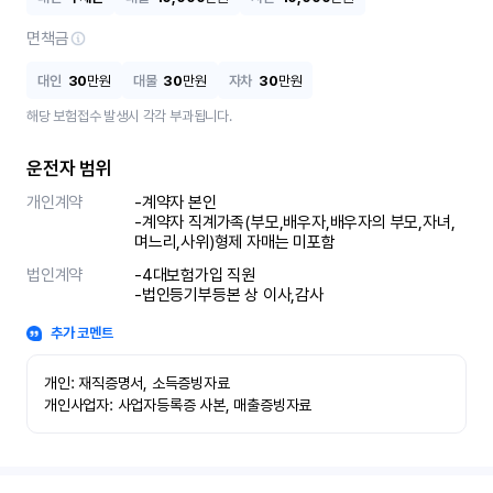
면책금
대인
30
만원
대물
30
만원
자차
30
만원
해당 보험접수 발생시 각각 부과됩니다.
운전자 범위
개인계약
-계약자 본인 

-계약자 직계가족(부모,배우자,배우자의 부모,자녀,
며느리,사위)형제 자매는 미포함
법인계약
-4대보험가입 직원 

-법인등기부등본 상 이사,감사
추가 코멘트
개인: 재직증명서, 소득증빙자료

개인사업자: 사업자등록증 사본, 매출증빙자료