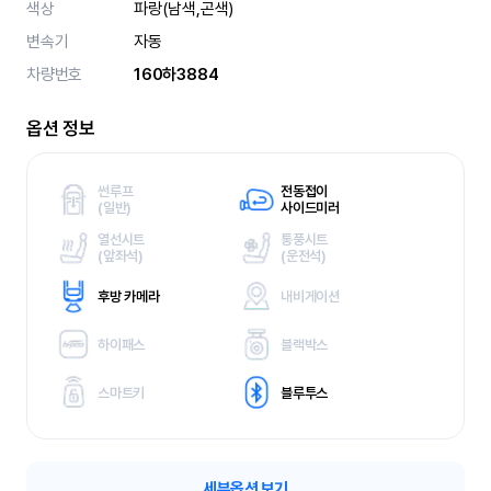
색상
파랑(남색,곤색)
변속기
자동
차량번호
160하3884
옵션 정보
썬루프
전동접이
(
일반)
사이드미러
열선시트
통풍시트
(
앞좌석)
(
운전석)
후방 카메라
내비게이션
하이패스
블랙박스
스마트키
블루투스
세부옵션 보기