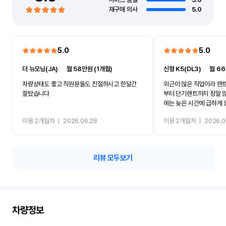
재구매 의사
5.0
5.0
5.0
더 뉴모닝(JA)
ㅣ
월 58만원 (1개월)
신형 K5(DL3)
ㅣ
월 66
차량상태도 좋고 직원분들도 친절하시고 한달간
외근이 많은 직업이라 렌
잘탔습니다
부터 단기렌트까지 정말 
에는 늦은 시간에 급하게
앞까지 차량을 가져다주셔
이용 2개월차
ㅣ
2026.06.28
이용 2개월차
ㅣ
2026.0
무엇보다 직원분들의 친절
까지 너무 잘 되어 있어서
다’는 느낌을 받았어요. 결
로 만족도가 높았고, 정말
리뷰 모두보기
특히 여성분들께 더 추천드
가 정말 잘 되어 있어서 
요! 믿고 이용하셔도 되는 
차량정보