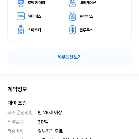
후방 카메라
내비게이션
하이패스
블랙박스
스마트키
블루투스
세부옵션 보기
계약정보
대여 조건
최소 운전연령
만 26세 이상
위약율
30%
탁송비용
일부지역 무료