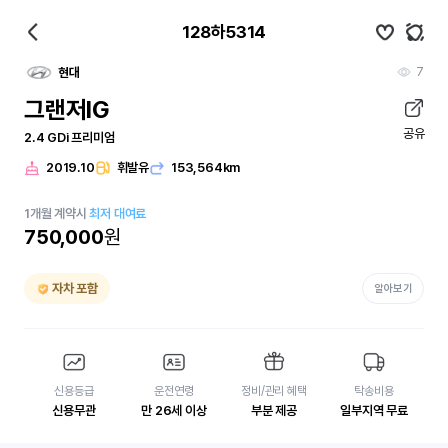
128하5314
7
현대
그랜저IG
공유
2.4 GDi 프리미엄
2019.10
휘발유
153,564km
1
개월
계약시
최저 대여료
750,000
원
자차 포함
알아보기
신용등급
운전연령
정비/관리 혜택
탁송비용
신용무관
만 26세 이상
부분 제공
일부지역 무료