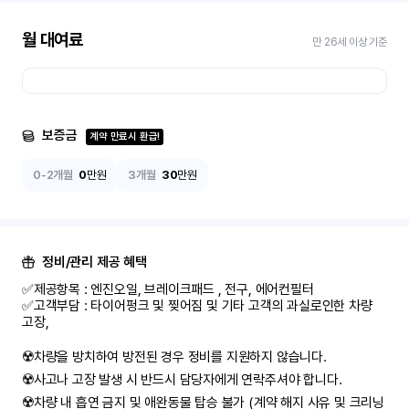
월 대여료
만 26세 이상 기준
보증금
계약 만료시 환급!
0-2개월
0
만원
3개월
30
만원
정비/관리 제공 혜택
✅제공항목 : 엔진오일, 브레이크패드 , 전구, 에어컨필터

✅고객부담 : 타이어펑크 및 찢어짐 및 기타 고객의 과실로인한 차량 
고장,

☢️차량을 방치하여 방전된 경우 정비를 지원하지 않습니다.

☢️사고나 고장 발생 시 반드시 담당자에게 연락주셔야 합니다.

☢️차량 내 흡연 금지 및 애완동물 탑승 불가 (계약 해지 사유 및 크리닝 