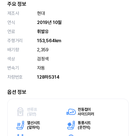
주요 정보
제조사
현대
연식
2019년 10월
연료
휘발유
주행거리
153,564km
배기량
2,359
색상
검정색
변속기
자동
차량번호
128하5314
옵션 정보
썬루프
전동접이
(
일반)
사이드미러
열선시트
통풍시트
(
앞좌석)
(
운전석)