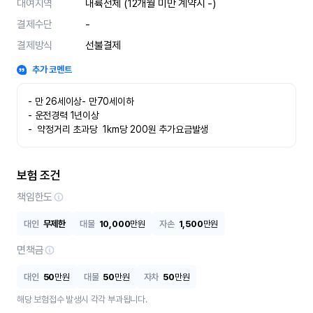
대여지역
내륙전체 (12개월 미만 계약시 -)
결제수단
-
결제방식
선불결제
추가 코멘트
- 만 26세이상- 만70세이하

- 운전경력 1년이상

-  약정거리 초과당  1km당 200원 추가요금발생
보험 조건
책임한도
대인
무제한
대물
10,000
만원
자손
1,500
만원
면책금
대인
50
만원
대물
50
만원
자차
50
만원
해당 보험접수 발생시 각각 부과됩니다.