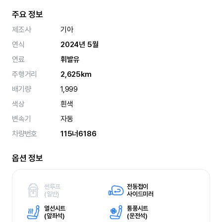
주요 정보
제조사
기아
연식
2024년 5월
연료
휘발유
주행거리
2,625km
배기량
1,999
색상
흰색
변속기
자동
차량번호
115너6186
옵션 정보
썬루프
전동접이
(
일반)
사이드미러
열선시트
통풍시트
(
앞좌석)
(
운전석)