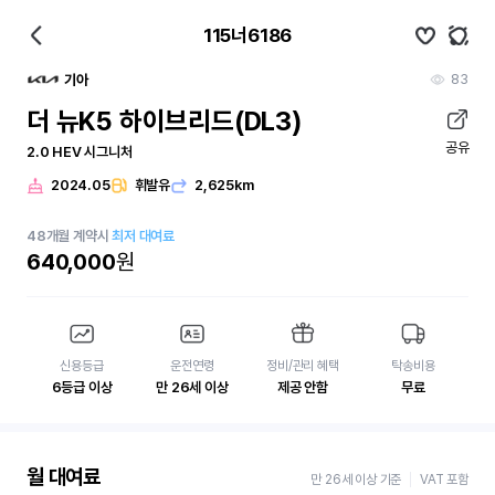
115너6186
83
기아
더 뉴K5 하이브리드(DL3)
공유
2.0 HEV 시그니처
2024.05
휘발유
2,625km
48
개월
계약시
최저 대여료
640,000
원
신용등급
운전연령
정비/관리 혜택
탁송비용
6등급 이상
만 26세 이상
제공 안함
무료
월 대여료
만 26세 이상 기준
VAT 포함