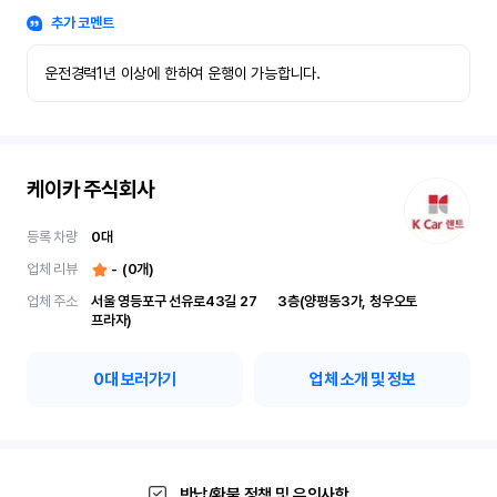
추가 코멘트
운전경력1년 이상에 한하여 운행이 가능합니다.
케이카 주식회사
등록 차량
0
대
업체 리뷰
-
(
0
개)
업체 주소
서울 영등포구 선유로43길 27	3층(양평동3가, 청우오토
프라자)
0
대 보러가기
업체 소개 및 정보
반납/환불 정책 및 유의사항