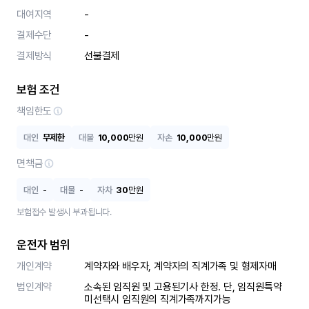
대여지역
-
결제수단
-
결제방식
선불결제
보험 조건
책임한도
대인
무제한
대물
10,000
만원
자손
10,000
만원
면책금
대인
-
대물
-
자차
30
만원
보험접수 발생시 부과됩니다.
운전자 범위
개인계약
계약자와 배우자, 계약자의 직계가족 및 형제자매
법인계약
소속된 임직원 및 고용된기사 한정. 단, 임직원특약 
미선택시 임직원의 직계가족까지가능