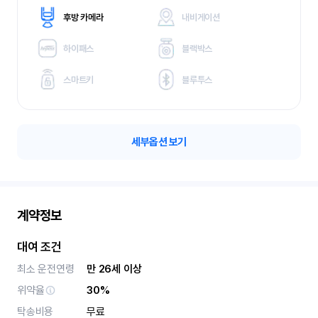
후방 카메라
내비게이션
하이패스
블랙박스
스마트키
블루투스
세부옵션 보기
계약정보
대여 조건
최소 운전연령
만 26세 이상
위약율
30%
탁송비용
무료