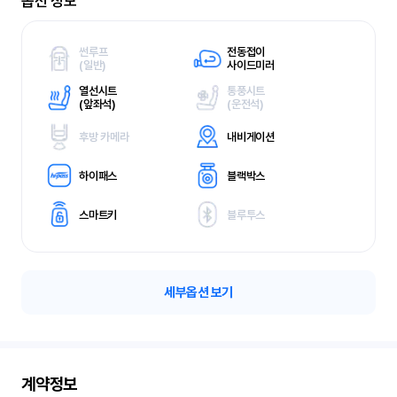
옵션 정보
썬루프
전동접이
(
일반)
사이드미러
열선시트
통풍시트
(
앞좌석)
(
운전석)
후방 카메라
내비게이션
하이패스
블랙박스
스마트키
블루투스
세부옵션 보기
계약정보