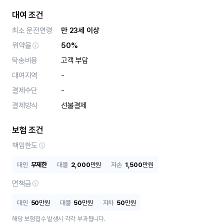
대여 조건
최소 운전연령
만 23세 이상
위약율
50%
탁송비용
고객 부담
대여지역
-
결제수단
-
결제방식
선불결제
보험 조건
책임한도
대인
무제한
대물
2,000
만원
자손
1,500
만원
면책금
대인
50
만원
대물
50
만원
자차
50
만원
해당 보험접수 발생시 각각 부과됩니다.