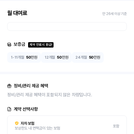
월 대여료
만 26세 이상 기준
보증금
계약 만료시 환급!
1-11개월
50
만원
12개월
50
만원
24개월
50
만원
정비/관리 제공 혜택
정비/관리 제공 혜택이 포함되지 않은 차량입니다.
계약 선택사항
자차 보험
포함
보상한도 내 면책금이 있는 보험