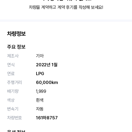
차량을 계약하고 계약 후기를 작성해 보세요!
차량정보
주요 정보
제조사
기아
연식
2022년 1월
연료
LPG
주행거리
60,000km
배기량
1,999
색상
흰색
변속기
자동
차량번호
161하8757