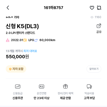
161하8757
1160
기아
신형 K5(DL3)
공유
2.0 LPI 렌터카 스탠다드
2022.01
LPG
60,000km
13
개월
계약시
최저 대여료
550,000
원
자차 포함
알아보기
신용등급
운전연령
정비/관리 혜택
탁송비용
신용무관
만 23세 이상
제공 안함
고객 부담