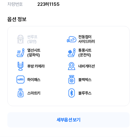
차량번호
223허1155
옵션 정보
썬루프
전동접이
(
일반)
사이드미러
열선시트
통풍시트
(
앞좌석)
(
운전석)
후방 카메라
내비게이션
하이패스
블랙박스
스마트키
블루투스
세부옵션 보기