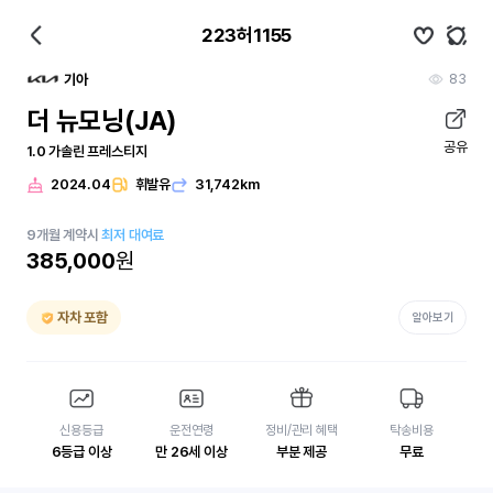
223허1155
83
기아
더 뉴모닝(JA)
공유
1.0 가솔린 프레스티지
2024.04
휘발유
31,742km
9
개월
계약시
최저 대여료
385,000
원
자차 포함
알아보기
신용등급
운전연령
정비/관리 혜택
탁송비용
6등급 이상
만 26세 이상
부분 제공
무료