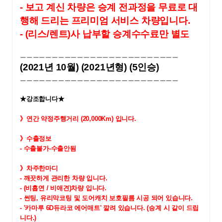
- 보고 계신 차량은 승계 전과정을 무료로 대
행해 드리는 프리미엄 서비스 차량입니다.
- (리스/렌트)사 납부할 승계수수료만 별도
ㅡㅡㅡㅡㅡㅡㅡㅡㅡㅡㅡㅡㅡㅡㅡㅡㅡㅡㅡㅡㅡㅡㅡㅡㅡ
(2021년 10월) (2021년형) (5인승)
ㅡㅡㅡㅡㅡㅡㅡㅡㅡㅡㅡㅡㅡㅡㅡㅡㅡㅡㅡㅡㅡㅡㅡㅡㅡ
★강조합니다★
》연간 약정주행거리 (20,000Km) 입니다.
》
수출정보
- 
수출불가-수출안됨
》차주한마디
- 깨끗하게 관리한 차량 입니다.
- (비흡연 / 비애견)차량 입니다. 
- 썬팅, 유리막코팅 및 도어캐치 보호필름 시공 되어 있습니다
.
- '카마루 6D듀라코 에어매트' 깔려 있습니다. (승계 시 같이 드립
니다.)