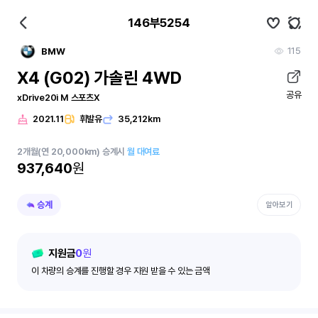
146부5254
115
BMW
X4 (G02) 가솔린 4WD
공유
xDrive20i M 스포츠X
2021.11
휘발유
35,212km
2
개월
(연 20,000km)
승계시
월 대여료
937,640
원
승계
알아보기
지원금
0
원
이 차량의 승계를 진행할 경우 지원 받을 수 있는 금액