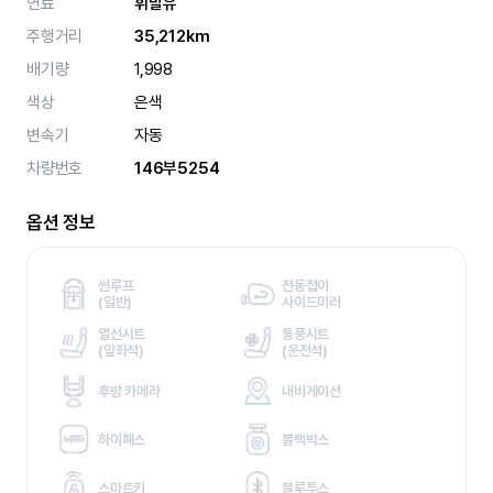
연료
휘발유
주행거리
35,212km
배기량
1,998
색상
은색
변속기
자동
차량번호
146부5254
옵션 정보
썬루프
전동접이
(
일반)
사이드미러
열선시트
통풍시트
(
앞좌석)
(
운전석)
후방 카메라
내비게이션
하이패스
블랙박스
스마트키
블루투스