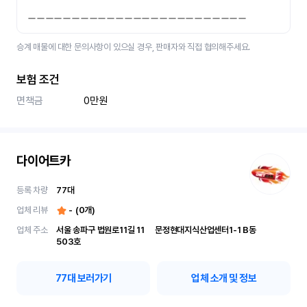
ㅡㅡㅡㅡㅡㅡㅡㅡㅡㅡㅡㅡㅡㅡㅡㅡㅡㅡㅡㅡㅡㅡㅡㅡㅡ
승계 매물에 대한 문의사항이 있으실 경우, 판매자와 직접 협의해주세요.
보험 조건
면책금
0만원
다이어트카
등록 차량
77
대
업체 리뷰
-
(
0
개)
업체 주소
서울 송파구 법원로11길 11	문정현대지식산업센터1-1 B동 
503호
77
대 보러가기
업체 소개 및 정보