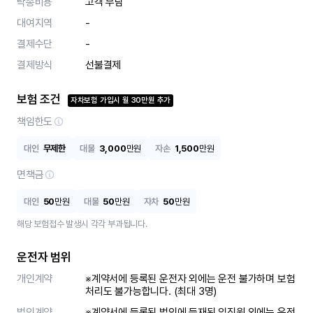
탁송비용
고객 부담
대여지역
-
결제수단
-
결제방식
선불결제
보험 조건
자차보험 가입시
월
30
만원 추가
책임한도
대인
무제한
대물
3,000
만원
자손
1,500
만원
면책금
대인
50
만원
대물
50
만원
자차
50
만원
해당 보험접수 발생시 각각 부과됩니다.
운전자 범위
개인계약
※계약서에 등록된 운전자 외에는 운전 불가하며 보험
처리도 불가능합니다. (최대 3명)
법인계약
※계약서에 등록된 법인에 등재된 임직원 외에는 운전 