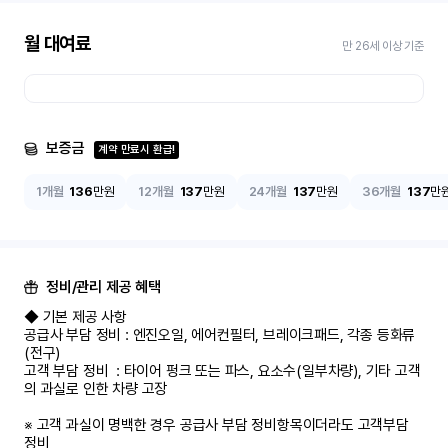
월 대여료
만 26세 이상 기준
보증금
계약 만료시 환급!
1개월
136
만원
12개월
137
만원
24개월
137
만원
36개월
137
만
정비/관리 제공 혜택
◆ 기본 제공 사항

공급사 부담 정비 : 엔진오일, 에어컨필터, 브레이크패드, 각종 등화류
(전구)

고객 부담 정비  : 타이어 펑크 또는 파스, 요소수(일부차량), 기타 고객
의 과실로 인한 차량 고장

※ 고객 과실이 명백한 경우 공급사 부담 정비항목이더라도 고객부담 
정비
