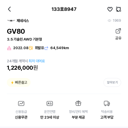
133호8947
1969
제네시스
GV80
공유
3.5 가솔린 AWD 기본형
2022.08
휘발유
64,549km
24
개월
계약시
최저 대여료
1,226,000
원
빠른출고
알아보기
신용등급
운전연령
정비/관리 혜택
탁송비용
신용무관
만 23세 이상
부분 제공
고객 부담