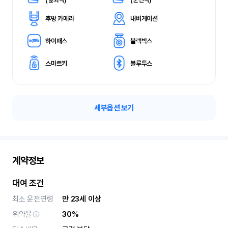
후방 카메라
내비게이션
하이패스
블랙박스
스마트키
블루투스
세부옵션 보기
계약정보
대여 조건
최소 운전연령
만 23세 이상
위약율
30%