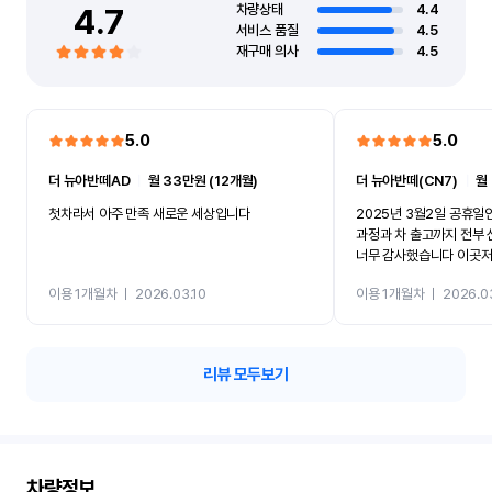
4.7
차량상태
4.4
서비스 품질
4.5
재구매 의사
4.5
5.0
5.0
더 뉴아반떼AD
ㅣ
월 33만원 (12개월)
더 뉴아반떼(CN7)
ㅣ
월
첫차라서 아주 만족 새로운 세상입니다
2025년 3월2일 공휴
과정과 차 출고까지 전부 신속하게 처리해주셔서
너무 감사했습니다 이곳저
선택한곳이 반카인데 렌터
이용 1개월차
ㅣ
2026.03.10
이용 1개월차
ㅣ
2026.0
렴했고 매물올려놓은걸 보
하니깐 문의한 그대로 진행되었
도 2025년 11월 출고
다..탁송기사님도 친절하셨고 그냥 모든게 만족했
리뷰 모두보기
습니다 너무 감사합니다..
차량정보