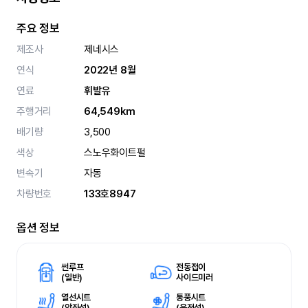
주요 정보
제조사
제네시스
연식
2022년 8월
연료
휘발유
주행거리
64,549km
배기량
3,500
색상
스노우화이트펄
변속기
자동
차량번호
133호8947
옵션 정보
썬루프
전동접이
(
일반)
사이드미러
열선시트
통풍시트
(
앞좌석)
(
운전석)