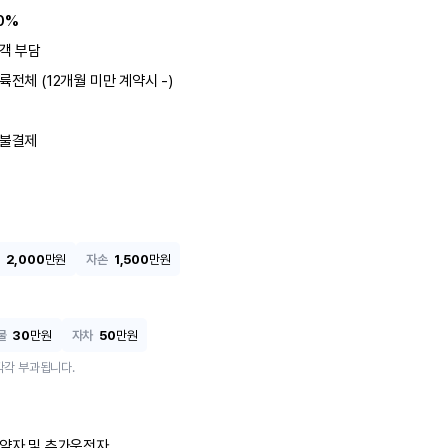
0%
객 부담
륙전체 (12개월 미만 계약시 -)
불결제
2,000
만원
자손
1,500
만원
물
30
만원
자차
50
만원
각각 부과됩니다.
약자 및 추가운전자