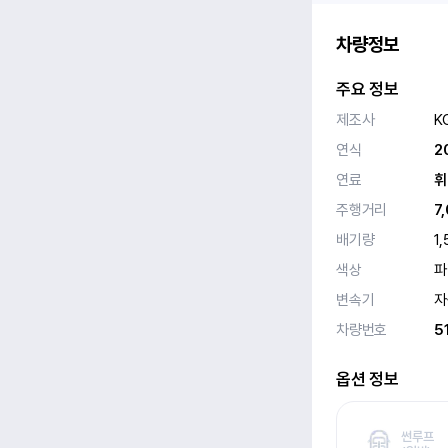
차량정보
주요 정보
제조사
K
연식
2
연료
휘
주행거리
7
배기량
1,
색상
파
변속기
자
차량번호
5
옵션 정보
썬루프