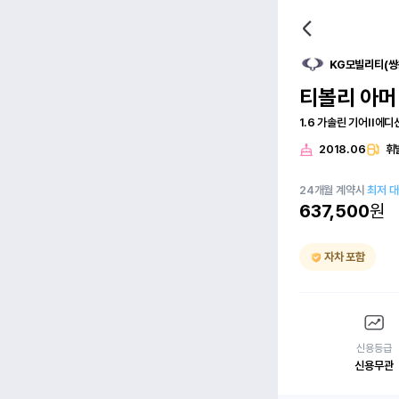
KG모빌리티(쌍
티볼리 아머
1.6 가솔린 기어II에
2018.06
휘
24
개월
계약시
최저 
637,500
원
자차 포함
신용등급
신용무관