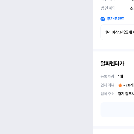
법인계약
소
추가 코멘트
1년 이상,만26세
알파렌터카
등록 차량
1
대
업체 리뷰
-
(
0
개
업체 주소
경기 김포시