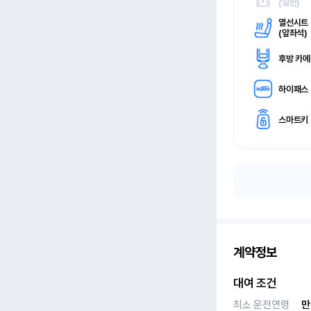
(
일반)
열선시트
(
앞좌석)
후방 카
하이패스
스마트키
계약정보
대여 조건
최소 운전연령
만