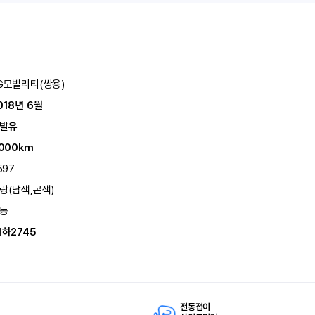
G모빌리티(쌍용)
018년 6월
발유
,000km
597
랑(남색,곤색)
동
1하2745
전동접이