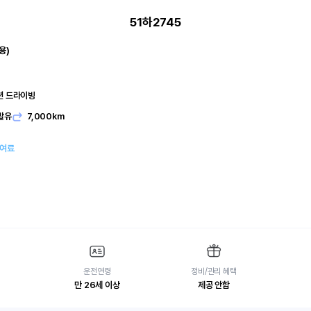
51하2745
용)
디션 드라이빙
발유
7,000km
대여료
운전연령
정비/관리 혜택
만 26세 이상
제공 안함