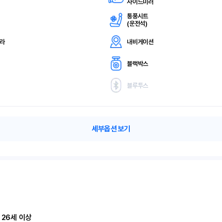
사이드미러
통풍시트
(
운전석)
메라
내비게이션
블랙박스
블루투스
세부옵션 보기
 26세 이상