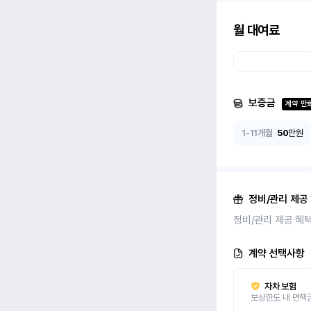
월 대여료
보증금
계약 만
1-11개월
50
만원
정비/관리 제공
정비/관리 제공 혜
계약 선택사항
자차 보험
보상한도 내 면책