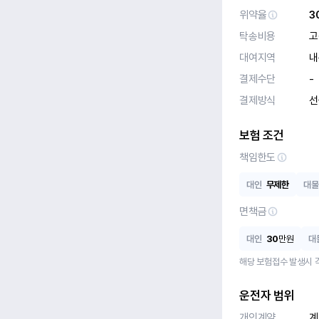
위약율
3
탁송비용
고
대여지역
내
결제수단
-
결제방식
선
보험 조건
책임한도
대인
무제한
대물
면책금
대인
30
만원
대
해당 보험접수 발생시 
운전자 범위
개인계약
계