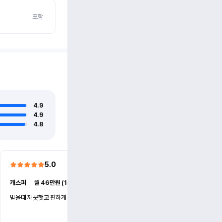
포함
4.9
4.9
4.8
5.0
5.0
캐스퍼
ㅣ
월 46만원 (1개월)
EV6
ㅣ
월 74만원 (1개월)
받을때 깨끗햇고 편하게 잘이용했습니다!
전기차 처음 타봤는데 편하게 
니다