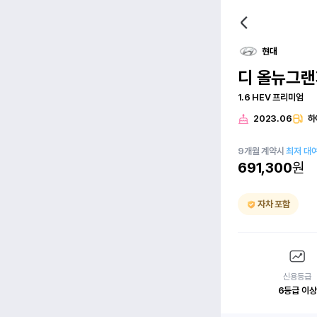
현대
디 올뉴그랜
1.6 HEV 프리미엄
2023.06
하
9
개월
계약시
최저 대
691,300
원
자차 포함
신용등급
6등급 이상