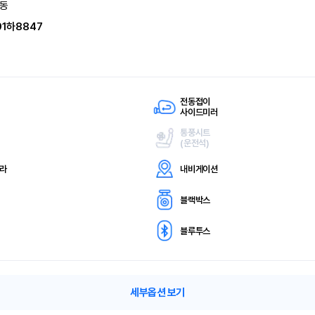
동
91하8847
전동접이
사이드미러
통풍시트
(
운전석)
메라
내비게이션
블랙박스
블루투스
세부옵션 보기