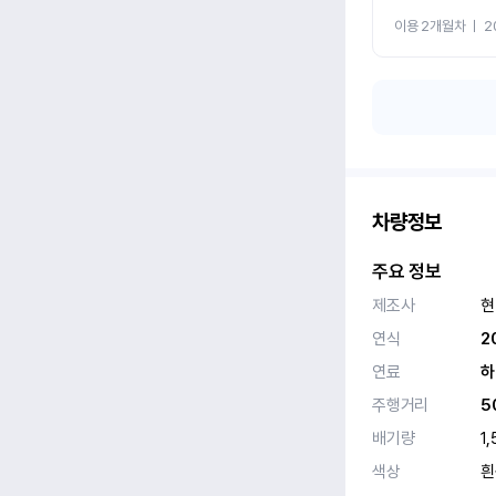
이용 2개월차
ㅣ
2
차량정보
주요 정보
제조사
현
연식
2
연료
하
주행거리
5
배기량
1,
색상
흰