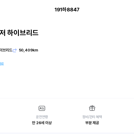
191하8847
저 하이브리드
이브리드
50,409km
여료
운전연령
정비/관리 혜택
만 26세 이상
부분 제공