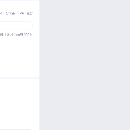
세 이상 기준
VAT 포함
리 초과 시 1km당
100
원