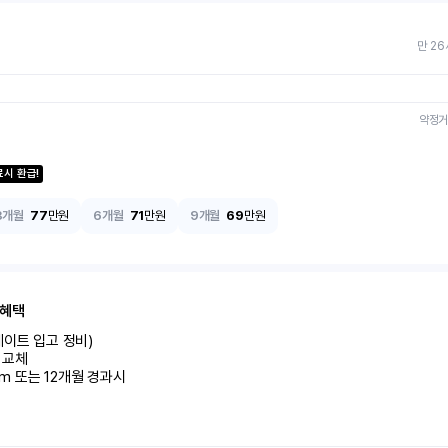
만 26
약정거
료시 환급!
3개월
77
만원
6개월
71
만원
9개월
69
만원
 혜택
이트 입고 정비)

교체

km 또는 12개월 경과시