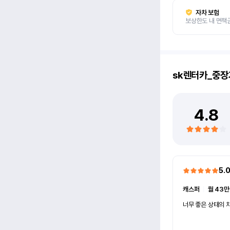
자차 보험
보상한도 내 면책
sk렌터카_중장
4.8
5.
캐스퍼
ㅣ
월 43만
너무 좋은 상태의 차