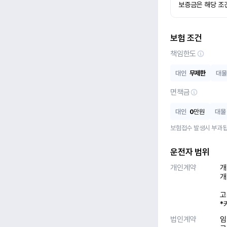
보증금은 해당 조
보험 조건
책임한도
대인
무제한
대물
면책금
대인
0
만원
대물
보험접수 발생시 부과됩
운전자 범위
개인계약
개
개
고
*
법인계약
임