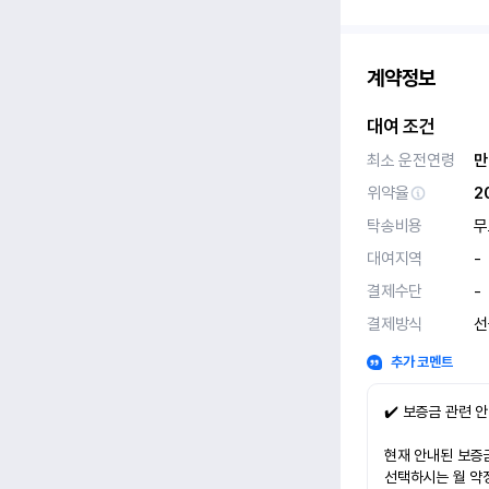
계약정보
대여 조건
최소 운전연령
만
위약율
2
탁송비용
무
대여지역
-
결제수단
-
결제방식
선
추가 코멘트
✔️ 보증금 관련 
현재 안내된 보증금
선택하시는 월 약