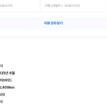
까지 진행할만큼 여러가지로 만족스럽습니다. 반
026.07.31
이용 2개월차
ㅣ
2026.07.23
카 렌트 고민없이 강추합니다!!
리뷰 모두보기
대
023년 6월
이브리드
0,409km
598
색