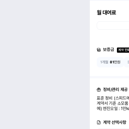
월 대여료
보증금
계약 만
1개월
81
만원
정비/관리 제공
표준 정비 (스피드메
계약서 기준 소모품 
예) 엔진오일 : 1만
계약 선택사항