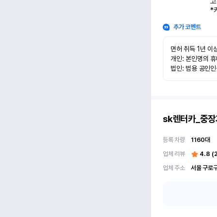
고
*
추가 코멘트
면허 취득 1년 이상
개인: 본인명의 휴
법인: 범용 공인
sk렌터카_중장
등록 차량
1160
대
업체 리뷰
4.8
(
업체 주소
서울 구로구