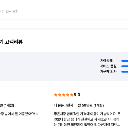
금이 있는 보험
기
고객리뷰
차량상태
서비스 품질
재구매 의사
0
5.0
원 (1개월)
디 올뉴그랜저
ㅣ
월 56만원 (1개월)
량 받아서 잘 이용했어요! :)
좋은차량 합리적인 가격에 이용이 가능했어요. 무
엇보다 항상 응대가 친절하고 자세했으며 이용하
는 기간동안 불편함이 없었어요. 다른차량 재렌트