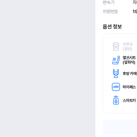
변속기
자
차량번호
1
옵션 정보
썬루프
(
일반)
열선시트
(
앞좌석)
후방 카
하이패스
스마트키