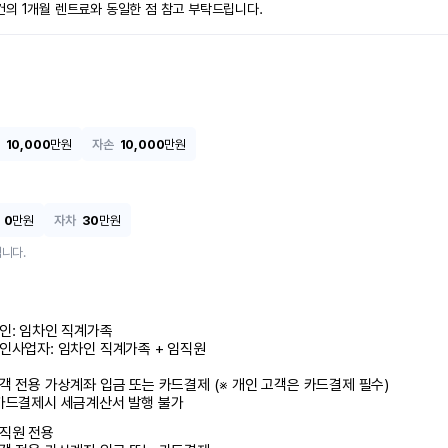
건의 1개월 렌트료와 동일한 점 참고 부탁드립니다.
10,000
만원
자손
10,000
만원
0
만원
자차
30
만원
니다.
인: 임차인 직계가족 

인사업자: 임차인 직계가족 + 임직원

객 전용 가상계좌 입금 또는 카드결제 (※ 개인 고객은 카드결제 필수)

카드결제시 세금계산서 발행 불가
직원 전용
