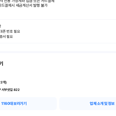
객 전용 가상계좌 입금 또는 카드결제

카드결제시 세금계산서 발행 불가


대폰 번호 필요

인증서 필요
기
22
개)
 서부샛길 822
1160
대 보러가기
업체 소개 및 정보