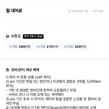
월 대여료
만 26세 이상 기준
VAT 포함
보증금
계약 만료시 환급!
12개월
286
만원
18개월
274
만원
24개월
248
만원
정비/관리 제공 혜택
1) 정비 미 포함 상품 (self 정비)	

2) a/s 기간은 한달 (단, 엔진이나 미션등의 결함은 3개월, 5,000km 
까지)

- 기한 내 발생한 정비건에 한하여 오토플러스 부담	

- 수리비 과다 시 차량 교체 또는 계약해지	

3) a/s 기간 초과 시 타이어, 베터리 등을 포함한 소모품 및 정비비 임
차인 부담

4) 12개월 계약시 년 1회 엔진오일set/브레이크패드/와이퍼 교체
