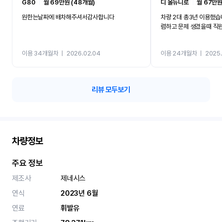
G80
ㅣ
월 69만원 (48개월)
디 올뉴니로
ㅣ
월 67만원
원한는날짜에 배차해주셔서감사합니다
차량 2대 총3년 이용했습
렴하고 문제 생겼을때 직
이용 34개월차
ㅣ
2026.02.04
이용 24개월차
ㅣ
2025.
리뷰 모두보기
차량정보
주요 정보
제조사
제네시스
연식
2023년 6월
연료
휘발유