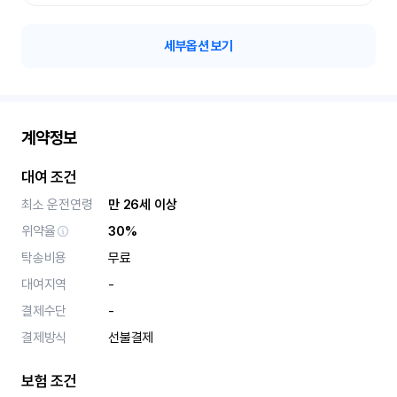
세부옵션 보기
계약정보
대여 조건
최소 운전연령
만 26세 이상
위약율
30%
탁송비용
무료
대여지역
-
결제수단
-
결제방식
선불결제
보험 조건