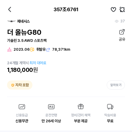
357조6761
37
제네시스
더 올뉴G80
공유
가솔린 3.5 AWD 스포츠팩
2023.06
휘발유
78,371km
24
개월
계약시
최저 대여료
1,180,000
원
자차 포함
알아보기
신용등급
운전연령
정비/관리 혜택
탁송비용
신용무관
만 26세 이상
부분 제공
무료