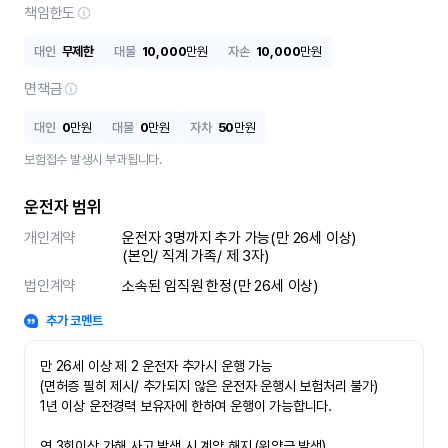
책임한도
대인
무제한
대물
10,000
만원
자손
10,000
만원
면책금
대인
0
만원
대물
0
만원
자차
50
만원
보험접수 발생시 부과됩니다.
운전자 범위
개인계약
운전자 3명까지 추가 가능(만 26세 이상)

(본인/ 직계 가족/ 제 3자)
법인계약
소속된 임직원 한정(만 26세 이상)
추가 코멘트
만 26세 이상 제 2 운전자 추가시 운행 가능

(면허증 필히 제시/ 추가되지 않은 운전자 운행시 보험처리 불가)

1년 이상 운전경력 보유자에 한하여 운행이 가능합니다.

연 3회이상 가해 사고 발생 시 계약 해지 (위약금 발생)