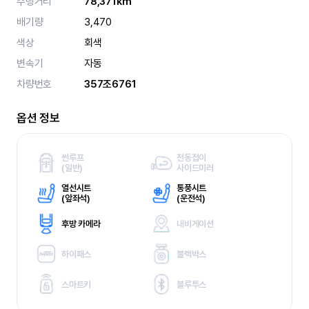
주행거리
78,371km
배기량
3,470
색상
회색
변속기
자동
차량번호
357조6761
옵션 정보
썬루프
전동접이
(
일반)
사이드미러
열선시트
통풍시트
(
앞좌석)
(
운전석)
후방 카메라
내비게이션
하이패스
블랙박스
스마트키
블루투스