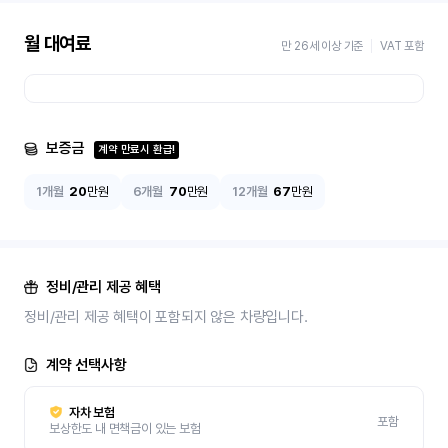
월 대여료
만 26세 이상 기준
VAT 포함
보증금
계약 만료시 환급!
1개월
20
만원
6개월
70
만원
12개월
67
만원
정비/관리 제공 혜택
정비/관리 제공 혜택이 포함되지 않은 차량입니다.
계약 선택사항
자차 보험
포함
보상한도 내 면책금이 있는 보험