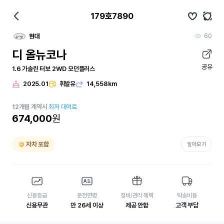
179호7890
60
현대
디 올뉴코나
공유
1.6 가솔린 터보 2WD 모던플러스
2025.01
휘발유
14,558km
12
개월
계약시
최저 대여료
674,000
원
자차 포함
알아보기
신용등급
운전연령
정비/관리 혜택
탁송비용
신용무관
만 26세 이상
제공 안함
고객 부담