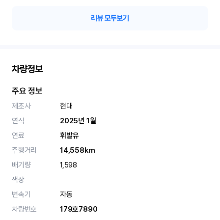
리뷰 모두보기
차량정보
주요 정보
제조사
현대
연식
2025년 1월
연료
휘발유
주행거리
14,558km
배기량
1,598
색상
변속기
자동
차량번호
179호7890