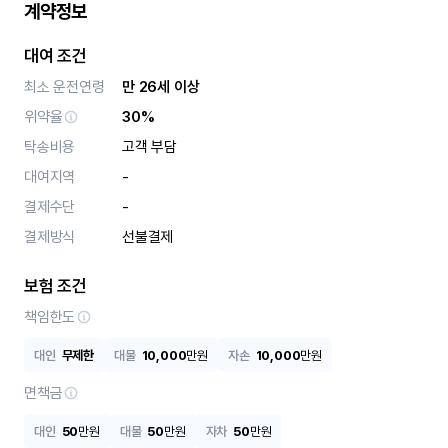
계약정보
대여 조건
최소 운전연령
만 26세 이상
위약율
30%
탁송비용
고객 부담
대여지역
-
결제수단
-
결제방식
선불결제
보험 조건
책임한도
대인
무제한
대물
10,000
만원
자손
10,000
만원
면책금
대인
50
만원
대물
50
만원
자차
50
만원