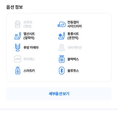
옵션 정보
썬루프
전동접이
(
일반)
사이드미러
열선시트
통풍시트
(
앞좌석)
(
운전석)
후방 카메라
내비게이션
하이패스
블랙박스
스마트키
블루투스
세부옵션 보기