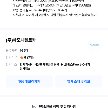
ㆍ자차면책금 고객과실 30% (최소30만원~최대100만원) 

ㆍ대인/대물면책금 : 고객과실50% (최소10만원 ~최대50만원)

ㆍ12중 중과실 사고시 수리비용의 20% 추가

ㆍ자차사고, 차대차 사고발생시 당일 접수되지 않으면 보험혜택 불가
(주)하모니렌트카
등록 차량
166
대
업체 리뷰
5
(
7
개)
업체 주소
경기 화성시 서신면 재안골길 6-5	 HL홀딩스Flee t-ON 화
성사업소
166
대 보러가기
업체 소개 및 정보
반납/환불 정책 및 유의사항