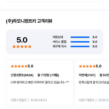
(주)하모니렌트카
고객리뷰
5.0
차량상태
5.0
서비스 품질
5.0
재구매 의사
5.0
5.0
5.0
신형쏘렌토(MQ4)
ㅣ
월 71만원 (1개월)
아반떼(CN7)
ㅣ
월 50만
너무 편리하고 매번 이차저차 잘타고 있습니다~^^
만족스럽게 잘 타고다녔
이용 2개월차
ㅣ
2026.08.03
이용 1개월차
ㅣ
2026.0