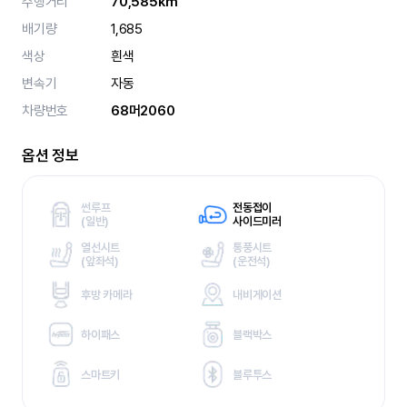
주행거리
70,585km
배기량
1,685
색상
흰색
변속기
자동
차량번호
68머2060
옵션 정보
썬루프
전동접이
(
일반)
사이드미러
열선시트
통풍시트
(
앞좌석)
(
운전석)
후방 카메라
내비게이션
하이패스
블랙박스
스마트키
블루투스