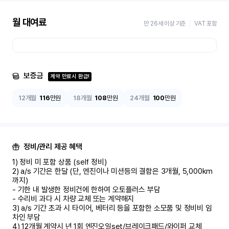
월 대여료
만 26세 이상 기준
VAT 포함
보증금
계약 만료시 환급!
12개월
116
만원
18개월
108
만원
24개월
100
만원
정비/관리 제공 혜택
1) 정비 미 포함 상품 (self 정비)	

2) a/s 기간은 한달 (단, 엔진이나 미션등의 결함은 3개월, 5,000km 
까지)

- 기한 내 발생한 정비건에 한하여 오토플러스 부담	

- 수리비 과다 시 차량 교체 또는 계약해지	

3) a/s 기간 초과 시 타이어, 베터리 등을 포함한 소모품 및 정비비 임
차인 부담

4) 12개월 계약시 년 1회 엔진오일set/브레이크패드/와이퍼 교체
