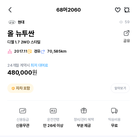
68머2060
59
현대
올 뉴투싼
공유
디젤 1.7 2WD 스타일
2017.11
경유
70,585km
24
개월
계약시
최저 대여료
480,000
원
자차 포함
알아보기
신용등급
운전연령
정비/관리 혜택
탁송비용
신용무관
만 26세 이상
부분 제공
무료