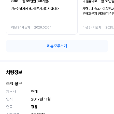
G80
ㅣ
월 69만원 (48개월)
디 올뉴니로
ㅣ
월 67만원
원한는날짜에 배차해주셔서감사합니다
차량 2대 총3년 이용했습
렴하고 문제 생겼을때 직
이용 34개월차
ㅣ
2026.02.04
이용 24개월차
ㅣ
2025.
리뷰 모두보기
차량정보
주요 정보
제조사
현대
연식
2017년 11월
연료
경유