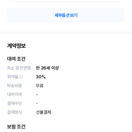
세부옵션 보기
계약정보
대여 조건
최소 운전연령
만 26세 이상
위약율
30%
탁송비용
무료
대여지역
-
결제수단
-
결제방식
선불결제
보험 조건