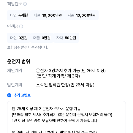
책임한도
대인
무제한
대물
10,000
만원
자손
10,000
만원
면책금
대인
0
만원
대물
0
만원
자차
50
만원
보험접수 발생시 부과됩니다.
운전자 범위
개인계약
운전자 3명까지 추가 가능(만 26세 이상)

(본인/ 직계 가족/ 제 3자)
법인계약
소속된 임직원 한정(만 26세 이상)
추가 코멘트
만 26세 이상 제 2 운전자 추가시 운행 가능

(면허증 필히 제시/ 추가되지 않은 운전자 운행시 보험처리 불가)

1년 이상 운전경력 보유자에 한하여 운행이 가능합니다.

연 3회이상 가해 사고 발생 시 계약 해지 (위약금 발생)