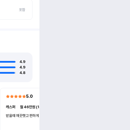
포함
4.9
4.9
4.8
5.0
5.0
캐스퍼
ㅣ
월 46만원 (1개월)
EV6
ㅣ
월 74만원 (1개월)
받을때 깨끗햇고 편하게 잘이용했습니다!
전기차 처음 타봤는데 편하게 
니다