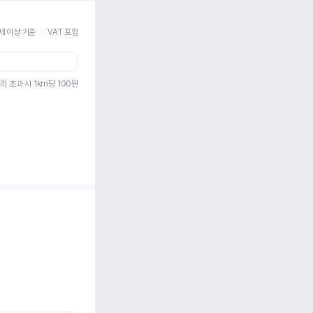
세 이상 기준
VAT 포함
리 초과 시 1km당
100
원