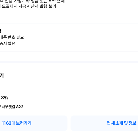
객 전용 가상계좌 입금 또는 카드결제

카드결제시 세금계산서 발행 불가


대폰 번호 필요

인증서 필요
기
22
개)
 서부샛길 822
1162
대 보러가기
업체 소개 및 정보