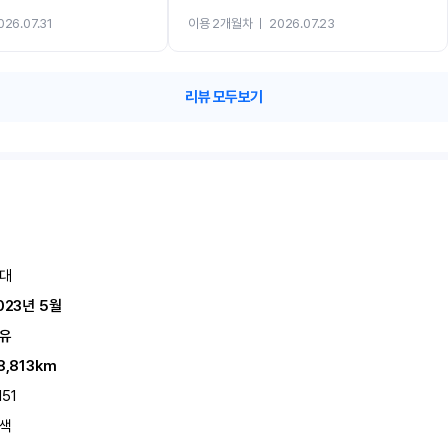
까지 진행할만큼 여러가지로 만족스럽습니다. 반
026.07.31
이용 2개월차
ㅣ
2026.07.23
카 렌트 고민없이 강추합니다!!
리뷰 모두보기
대
023년 5월
유
8,813km
151
색