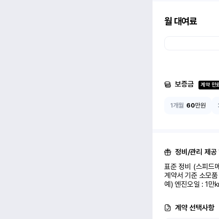
월 대여료
보증금
계약 만
1개월
60
만원
정비/관리 제공
표준 정비 (스피드메
계약서 기준 소모품 
예) 엔진오일 : 1만
계약 선택사항