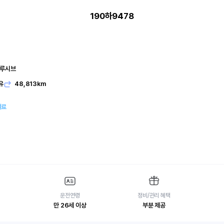
190하9478
클루시브
유
48,813km
여료
운전연령
정비/관리 혜택
만 26세 이상
부분 제공