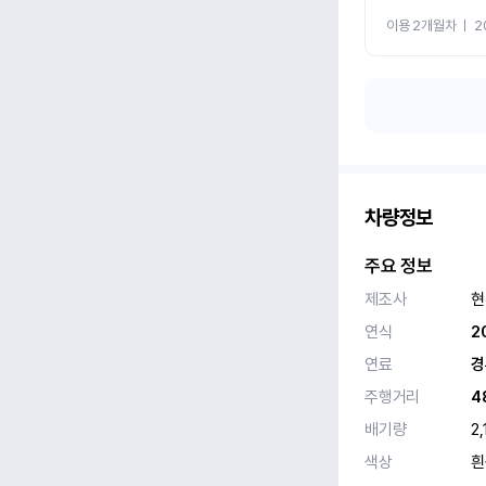
이용 2개월차
ㅣ
2
차량정보
주요 정보
제조사
현
연식
2
연료
경
주행거리
4
배기량
2,
색상
흰