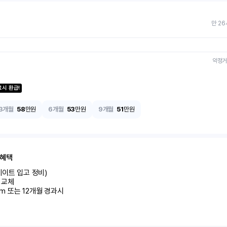
만 26
약정거
료시 환급!
3개월
58
만원
6개월
53
만원
9개월
51
만원
 혜택
이트 입고 정비)

교체

km 또는 12개월 경과시