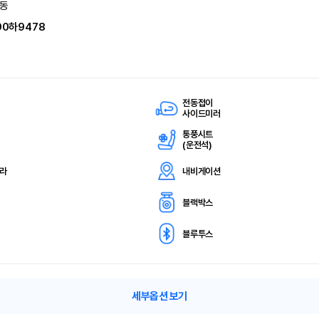
동
90하9478
전동접이
사이드미러
통풍시트
(
운전석)
메라
내비게이션
블랙박스
블루투스
세부옵션 보기