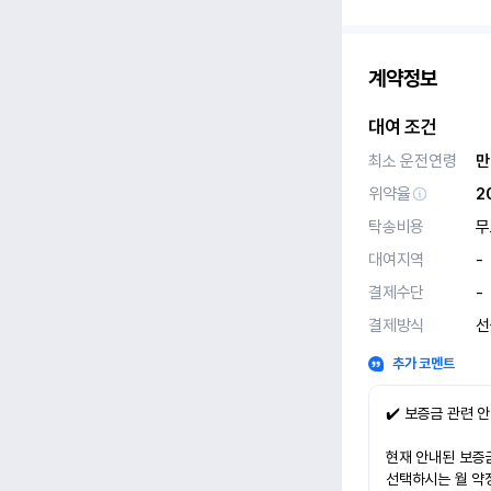
계약정보
대여 조건
최소 운전연령
만
위약율
2
탁송비용
무
대여지역
-
결제수단
-
결제방식
선
추가 코멘트
✔️ 보증금 관련 
현재 안내된 보증금
선택하시는 월 약