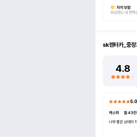
자차 보험
보상한도 내 면책
sk렌터카_중장
4.8
5.
캐스퍼
ㅣ
월 43만
너무 좋은 상태의 차