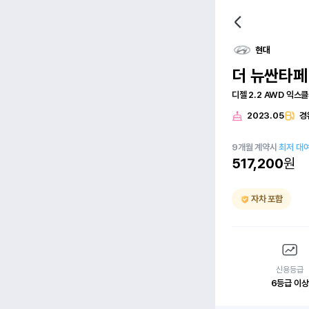
현대
더 뉴싼타페
디젤 2.2 AWD 익스
2023.05
경
9
개월
계약시
최저 대
517,200
원
자차 포함
신용등급
6등급 이상