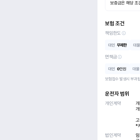
보증금은 해당 조
보험 조건
책임한도
대인
무제한
대물
면책금
대인
0
만원
대물
보험접수 발생시 부과됩
운전자 범위
개인계약
개
개
고
*
법인계약
임