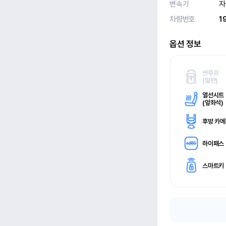
변속기
자
차량번호
1
옵션 정보
썬루프
(
일반)
열선시트
(
앞좌석)
후방 카
하이패스
스마트키