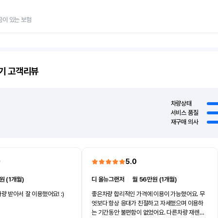
금이 있는 보험
기
고객리뷰
차량상태
서비스 품질
재구매 의사
0
5.0
원 (1개월)
디 올뉴그랜저
ㅣ
월 56만원 (1개월)
량 받아서 잘 이용했어요! :)
좋은차량 합리적인 가격에 이용이 가능했어요. 무
엇보다 항상 응대가 친절하고 자세했으며 이용하
는 기간동안 불편함이 없었어요. 다른차량 재렌트