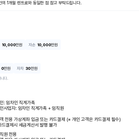
건의 1개월 렌트료와 동일한 점 참고 부탁드립니다.
10,000
만원
자손
10,000
만원
0
만원
자차
30
만원
니다.
인: 임차인 직계가족 

인사업자: 임차인 직계가족 + 임직원

객 전용 가상계좌 입금 또는 카드결제 (※ 개인 고객은 카드결제 필수)

카드결제시 세금계산서 발행 불가
직원 전용
