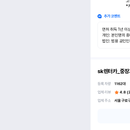
고
*
추가 코멘트
면허 취득 1년 이상
개인: 본인명의 휴
법인: 범용 공인
sk렌터카_중장
등록 차량
1162
대
업체 리뷰
4.8
(
업체 주소
서울 구로구