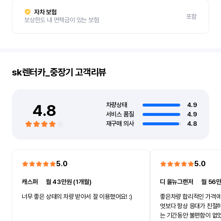
자차 보험
포함
보상한도 내 면책금이 있는 보험
sk렌터카_중장기
고객리뷰
4.8
차량상태
4.9
서비스 품질
4.9
재구매 의사
4.8
5.0
5.0
캐스퍼
ㅣ
월 43만원 (1개월)
디 올뉴그랜저
ㅣ
월 56만
너무 좋은 상태의 차량 받아서 잘 이용했어요! :)
좋은차량 합리적인 가격에
엇보다 항상 응대가 친절
는 기간동안 불편함이 없