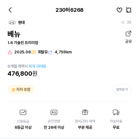
230허6268
35
현대
베뉴
공유
1.6 가솔린 프리미엄
2025.06
휘발유
4,759km
9
개월
계약시
최저 대여료
476,800
원
자차 포함
알아보기
신용등급
운전연령
정비/관리 혜택
탁송비용
6등급 이상
만 26세 이상
부분 제공
무료