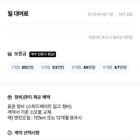
월 대여료
만 26세 이상 기준
VAT 포함
약정거리 초과 시 1km당
100
원
보증금
계약 만료시 환급!
1개월
55
만원
3개월
53
만원
6개월
49
만원
9개월
47
만원
정비/관리 제공 혜택
표준 정비 (스피드메이트 입고 정비)

계약서 기준 소모품 교체

예) 엔진오일 : 1만km 또는 12개월 경과시
계약 선택사항