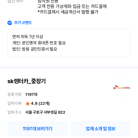
법인계약
임직원 전용

고객 전용 가상계좌 입금 또는 카드결제

*카드결제시 세금계산서 발행 불가
추가 코멘트
면허 취득 1년 이상

개인: 본인명의 휴대폰 번호 필요

법인: 범용 공인인증서 필요
sk렌터카_중장기
등록 차량
1197
대
업체 리뷰
4.8
(
22
개)
업체 주소
서울 구로구 서부샛길 822
1197
대 보러가기
업체 소개 및 정보