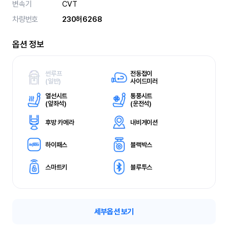
변속기
CVT
차량번호
230허6268
옵션 정보
썬루프
전동접이
(
일반)
사이드미러
열선시트
통풍시트
(
앞좌석)
(
운전석)
후방 카메라
내비게이션
하이패스
블랙박스
스마트키
블루투스
세부옵션 보기