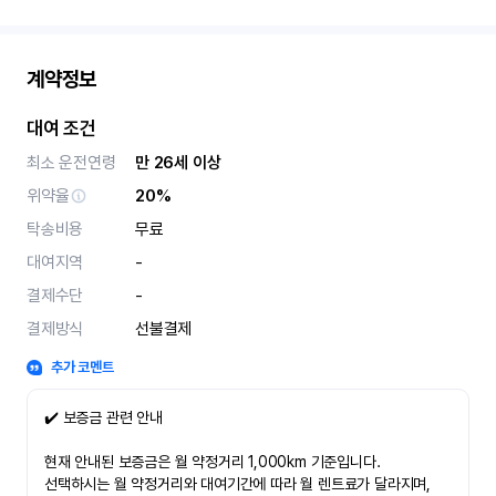
계약정보
대여 조건
최소 운전연령
만 26세 이상
위약율
20%
탁송비용
무료
대여지역
-
결제수단
-
결제방식
선불결제
추가 코멘트
✔️ 보증금 관련 안내
현재 안내된 보증금은 월 약정거리 1,000km 기준입니다.
선택하시는 월 약정거리와 대여기간에 따라 월 렌트료가 달라지며,