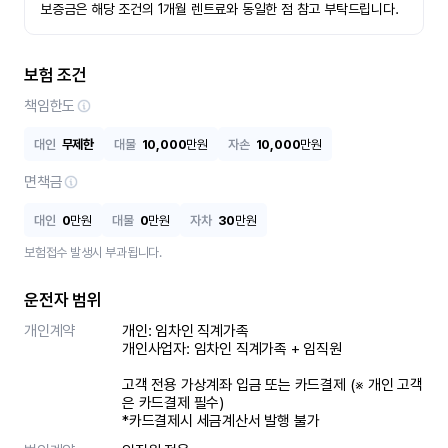
보증금은 해당 조건의 1개월 렌트료와 동일한 점 참고 부탁드립니다.
보험 조건
책임한도
대인
무제한
대물
10,000
만원
자손
10,000
만원
면책금
대인
0
만원
대물
0
만원
자차
30
만원
보험접수 발생시 부과됩니다.
운전자 범위
개인계약
개인: 임차인 직계가족 

개인사업자: 임차인 직계가족 + 임직원

고객 전용 가상계좌 입금 또는 카드결제 (※ 개인 고객
은 카드결제 필수)

*카드결제시 세금계산서 발행 불가