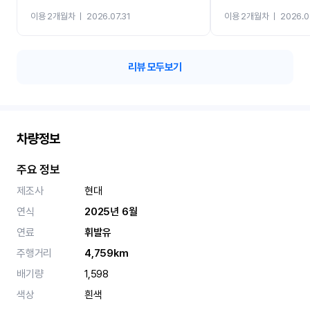
까지 진행할만큼 여러가지
이용 2개월차
ㅣ
2026.07.31
이용 2개월차
ㅣ
2026.0
카 렌트 고민없이 강추합니
리뷰 모두보기
차량정보
주요 정보
제조사
현대
연식
2025년 6월
연료
휘발유
주행거리
4,759km
배기량
1,598
색상
흰색