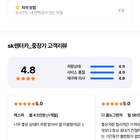
자차 보험
포함
보상한도 내 면책금이 있는 보험
sk렌터카_중장기
고객리뷰
4.8
차량상태
4.9
서비스 품질
4.9
재구매 의사
4.8
5.0
5.0
캐스퍼
ㅣ
월 43만원 (1개월)
디 올뉴그랜저
ㅣ
월 56만
너무 좋은 상태의 차량 받아서 잘 이용했어요! :)
좋은차량 합리적인 가격에
엇보다 항상 응대가 친절
는 기간동안 불편함이 없