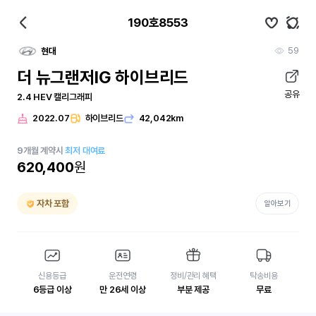
190호8553
59
현대
더 뉴그랜저IG 하이브리드
공유
2.4 HEV 캘리그래피
2022.07
하이브리드
42,042km
9
개월
계약시
최저 대여료
620,400
원
자차 포함
알아보기
신용등급
운전연령
정비/관리 혜택
탁송비용
6등급 이상
만 26세 이상
부분 제공
무료