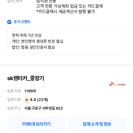
법인계약
임직원 전용

고객 전용 가상계좌 입금 또는 카드결제

*카드결제시 세금계산서 발행 불가
추가 코멘트
면허 취득 1년 이상

개인: 본인명의 휴대폰 번호 필요

법인: 범용 공인인증서 필요
sk렌터카_중장기
등록 차량
1195
대
업체 리뷰
4.8
(
22
개)
업체 주소
서울 구로구 서부샛길 822
1195
대 보러가기
업체 소개 및 정보