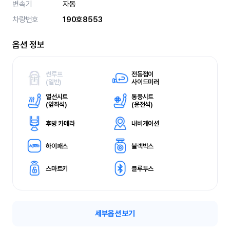
변속기
자동
차량번호
190호8553
옵션 정보
썬루프
전동접이
(
일반)
사이드미러
열선시트
통풍시트
(
앞좌석)
(
운전석)
후방 카메라
내비게이션
하이패스
블랙박스
스마트키
블루투스
세부옵션 보기