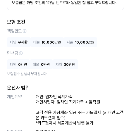
보증금은 해당 조건의 1개월 렌트료와 동일한 점 참고 부탁드립니다.
보험 조건
책임한도
대인
무제한
대물
10,000
만원
자손
10,000
만원
면책금
대인
0
만원
대물
0
만원
자차
30
만원
보험접수 발생시 부과됩니다.
운전자 범위
개인계약
개인: 임차인 직계가족 

개인사업자: 임차인 직계가족 + 임직원

고객 전용 가상계좌 입금 또는 카드결제 (※ 개인 고객
은 카드결제 필수)

*카드결제시 세금계산서 발행 불가