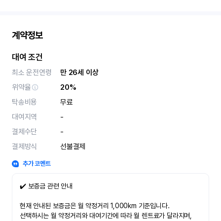
계약정보
대여 조건
최소 운전연령
만 26세 이상
위약율
20%
탁송비용
무료
대여지역
-
결제수단
-
결제방식
선불결제
추가 코멘트
✔️ 보증금 관련 안내
현재 안내된 보증금은 월 약정거리 1,000km 기준입니다.
선택하시는 월 약정거리와 대여기간에 따라 월 렌트료가 달라지며,