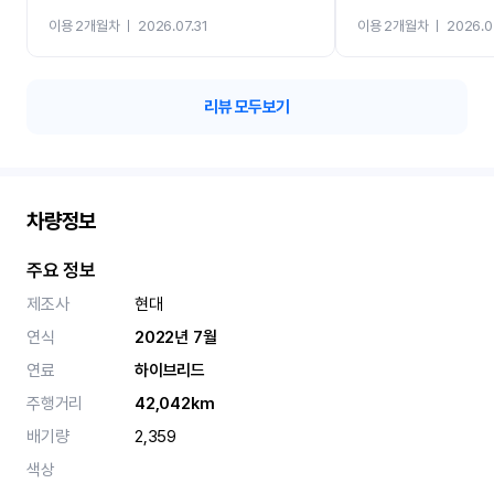
까지 진행할만큼 여러가지
이용 2개월차
ㅣ
2026.07.31
이용 2개월차
ㅣ
2026.0
카 렌트 고민없이 강추합니
리뷰 모두보기
차량정보
주요 정보
제조사
현대
연식
2022년 7월
연료
하이브리드
주행거리
42,042km
배기량
2,359
색상