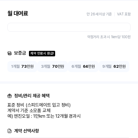
월 대여료
만 26세 이상 기준
VAT 포함
약정거리 초과 시 1km당
100
원
보증금
계약 만료시 환급!
1개월
73
만원
3개월
70
만원
6개월
64
만원
9개월
62
만원
정비/관리 제공 혜택
표준 정비 (스피드메이트 입고 정비)

계약서 기준 소모품 교체

예) 엔진오일 : 1만km 또는 12개월 경과시
계약 선택사항