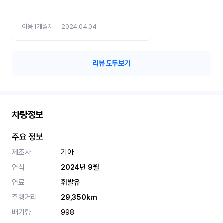
이용 1개월차
ㅣ
2024.04.04
리뷰 모두보기
차량정보
주요 정보
제조사
기아
연식
2024년 9월
연료
휘발유
주행거리
29,350km
배기량
998