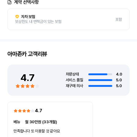
계약 선택사항
자차 보험
포함
보상한도 내 면책금이 있는 보험
아마존카
고객리뷰
4.7
차량상태
4.0
서비스 품질
5.0
재구매 의사
5.0
4.7
베뉴
ㅣ
월 30만원 (33개월)
만족합니다 또 이용할 것 같아요