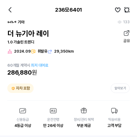
236모6401
133
기아
더 뉴기아 레이
공유
1.0 가솔린 트렌디
2024.09
휘발유
29,350km
60
개월
계약시
최저 대여료
286,880
원
자차 포함
알아보기
신용등급
운전연령
정비/관리 혜택
탁송비용
4등급 이상
만 26세 이상
부분 제공
고객 부담