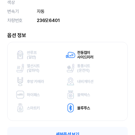
색상
변속기
자동
차량번호
236모6401
옵션 정보
썬루프
전동접이
(
일반)
사이드미러
열선시트
통풍시트
(
앞좌석)
(
운전석)
후방 카메라
내비게이션
하이패스
블랙박스
스마트키
블루투스
세부옵션 보기