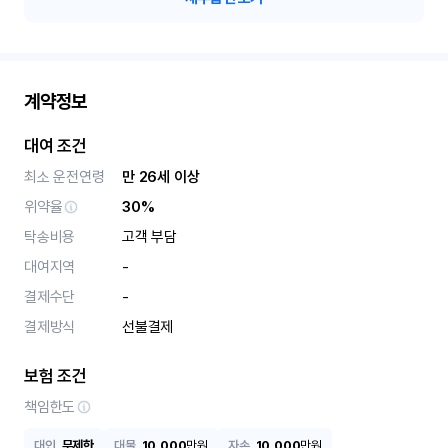
계약정보
대여 조건
최소 운전연령
만 26세 이상
위약율
30%
탁송비용
고객 부담
대여지역
-
결제수단
-
결제방식
선불결제
보험 조건
책임한도
대인
무제한
대물
10,000
만원
자손
10,000
만원