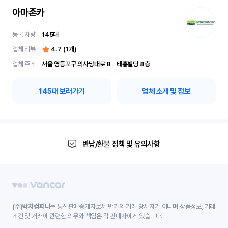
아마존카
등록 차량
145
대
업체 리뷰
4.7
(
1
개)
업체 주소
서울 영등포구 의사당대로 8	 태흥빌딩 8층
145
대 보러가기
업체 소개 및 정보
반납/환불 정책 및 유의사항
(주)박차컴퍼니
는 통신판매중개자로서 반카의 거래 당사자가 아니며 상품정보, 거래
조건 및 거래에 관련한 의무와 책임은 각 판매자에게 있습니다.