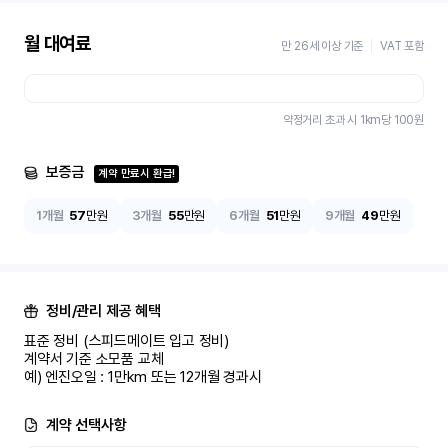
월 대여료
만 26세 이상 기준
VAT 포함
약정거리 초과 시 1km당
100
원
보증금
계약 만료시 환급!
1개월
57
만원
3개월
55
만원
6개월
51
만원
9개월
49
만원
정비/관리 제공 혜택
표준 정비 (스피드메이트 입고 정비)

계약서 기준 소모품 교체

예) 엔진오일 : 1만km 또는 12개월 경과시
계약 선택사항