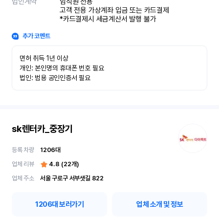
법인계약
임직원 전용

고객 전용 가상계좌 입금 또는 카드결제

*카드결제시 세금계산서 발행 불가
추가 코멘트
면허 취득 1년 이상

개인: 본인명의 휴대폰 번호 필요

법인: 범용 공인인증서 필요
sk렌터카_중장기
등록 차량
1206
대
업체 리뷰
4.8
(
22
개)
업체 주소
서울 구로구 서부샛길 822
1206
대 보러가기
업체 소개 및 정보