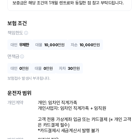
보증금은 해당 조건의 1개월 렌트료와 동일한 점 참고 부탁드립니다.
보험 조건
책임한도
대인
무제한
대물
10,000
만원
자손
10,000
만원
면책금
대인
0
만원
대물
0
만원
자차
30
만원
보험접수 발생시 부과됩니다.
운전자 범위
개인계약
개인: 임차인 직계가족 

개인사업자: 임차인 직계가족 + 임직원

고객 전용 가상계좌 입금 또는 카드결제 (※ 개인 고객
은 카드결제 필수)

*카드결제시 세금계산서 발행 불가