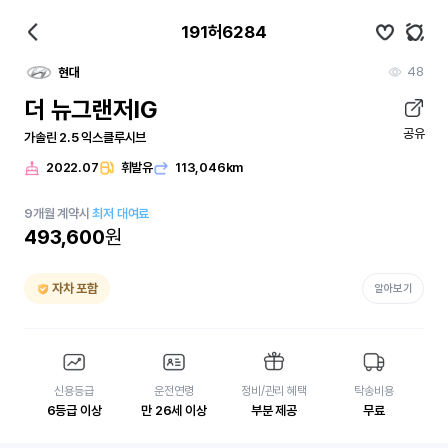
191허6284
48
현대
더 뉴그랜저IG
공유
가솔린 2.5 익스클루시브
2022.07
휘발유
113,046km
9
개월
계약시
최저 대여료
493,600
원
자차 포함
알아보기
신용등급
운전연령
정비/관리 혜택
탁송비용
6등급 이상
만 26세 이상
부분 제공
무료