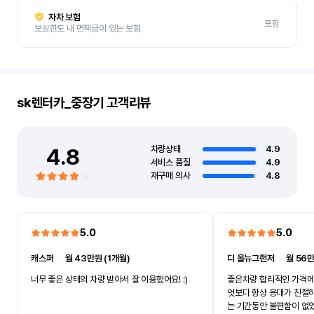
자차 보험
포함
보상한도 내 면책금이 있는 보험
sk렌터카_중장기
고객리뷰
4.8
차량상태
4.9
서비스 품질
4.9
재구매 의사
4.8
5.0
5.0
캐스퍼
ㅣ
월 43만원 (1개월)
디 올뉴그랜저
ㅣ
월 56만
너무 좋은 상태의 차량 받아서 잘 이용했어요! :)
좋은차량 합리적인 가격에
엇보다 항상 응대가 친절
는 기간동안 불편함이 없