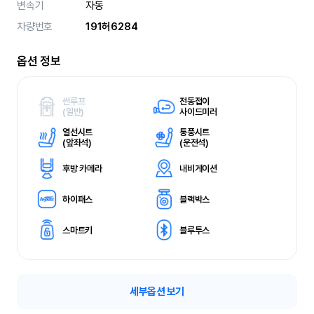
변속기
자동
차량번호
191허6284
옵션 정보
썬루프
전동접이
(
일반)
사이드미러
열선시트
통풍시트
(
앞좌석)
(
운전석)
후방 카메라
내비게이션
하이패스
블랙박스
스마트키
블루투스
세부옵션 보기