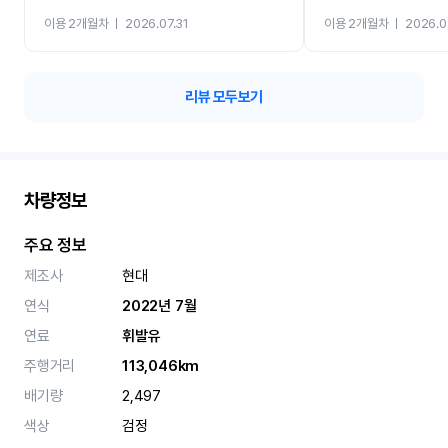
까지 진행할만큼 여러가지
이용 2개월차
ㅣ
2026.07.31
이용 2개월차
ㅣ
2026.0
카 렌트 고민없이 강추합니
리뷰 모두보기
차량정보
주요 정보
제조사
현대
연식
2022년 7월
연료
휘발유
주행거리
113,046km
배기량
2,497
색상
검정