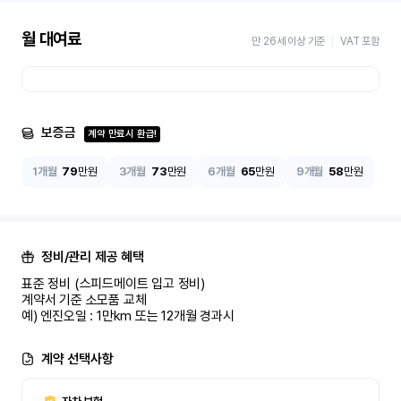
월 대여료
만 26세 이상 기준
VAT 포함
보증금
계약 만료시 환급!
1개월
79
만원
3개월
73
만원
6개월
65
만원
9개월
58
만원
정비/관리 제공 혜택
표준 정비 (스피드메이트 입고 정비)

계약서 기준 소모품 교체

예) 엔진오일 : 1만km 또는 12개월 경과시
계약 선택사항