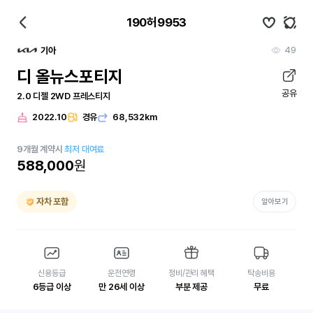
190허9953
49
기아
디 올뉴스포티지
공유
2.0 디젤 2WD 프레스티지
2022.10
경유
68,532km
9
개월
계약시
최저 대여료
588,000
원
자차 포함
알아보기
신용등급
운전연령
정비/관리 혜택
탁송비용
6등급 이상
만 26세 이상
부분 제공
무료