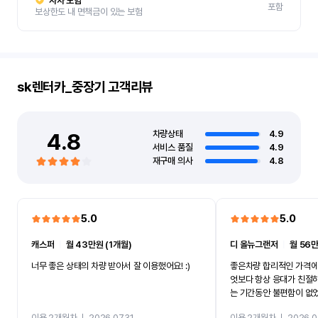
자차 보험
포함
보상한도 내 면책금이 있는 보험
sk렌터카_중장기
고객리뷰
4.8
차량상태
4.9
서비스 품질
4.9
재구매 의사
4.8
5.0
5.0
캐스퍼
ㅣ
월 43만원 (1개월)
디 올뉴그랜저
ㅣ
월 56만
너무 좋은 상태의 차량 받아서 잘 이용했어요! :)
좋은차량 합리적인 가격에
엇보다 항상 응대가 친절
는 기간동안 불편함이 없
까지 진행할만큼 여러가지
이용 2개월차
ㅣ
2026.07.31
이용 2개월차
ㅣ
2026.0