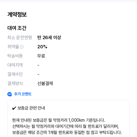
계약정보
대여 조건
최소 운전연령
만 26세 이상
위약율
20%
탁송비용
무료
대여지역
-
결제수단
-
결제방식
선불결제
추가 코멘트
✔️ 보증금 관련 안내
현재 안내된 보증금은 월 약정거리 1,000km 기준입니다.
선택하시는 월 약정거리와 대여기간에 따라 월 렌트료가 달라지며,
보증금은 해당 조건의 1개월 렌트료와 동일한 점 참고 부탁드립니다.