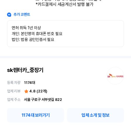
*카드결제시 세금계산서 발행 불가
추가 코멘트
면허 취득 1년 이상

개인: 본인명의 휴대폰 번호 필요

법인: 범용 공인인증서 필요
sk렌터카_중장기
등록 차량
1174
대
업체 리뷰
4.8
(
22
개)
업체 주소
서울 구로구 서부샛길 822
1174
대 보러가기
업체 소개 및 정보