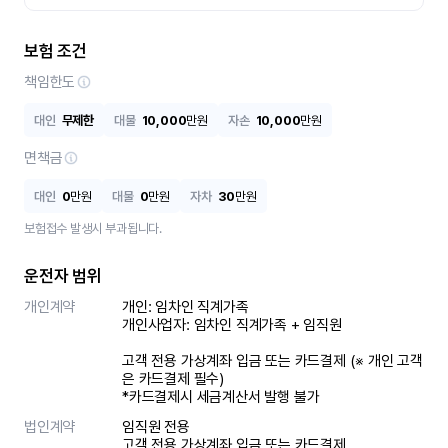
보험 조건
책임한도
대인
무제한
대물
10,000
만원
자손
10,000
만원
면책금
대인
0
만원
대물
0
만원
자차
30
만원
보험접수 발생시 부과됩니다.
운전자 범위
개인계약
개인: 임차인 직계가족 

개인사업자: 임차인 직계가족 + 임직원

고객 전용 가상계좌 입금 또는 카드결제 (※ 개인 고객
은 카드결제 필수)

*카드결제시 세금계산서 발행 불가
법인계약
임직원 전용

고객 전용 가상계좌 입금 또는 카드결제
