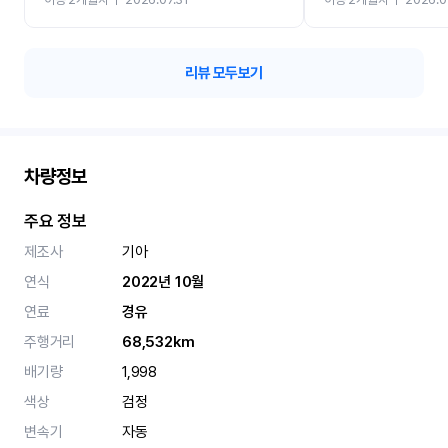
카 렌트 고민없이 강추합니
리뷰 모두보기
차량정보
주요 정보
제조사
기아
연식
2022년 10월
연료
경유
주행거리
68,532km
배기량
1,998
색상
검정
변속기
자동