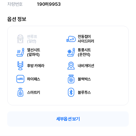
차량번호
190허9953
옵션 정보
썬루프
전동접이
(
일반)
사이드미러
열선시트
통풍시트
(
앞좌석)
(
운전석)
후방 카메라
내비게이션
하이패스
블랙박스
스마트키
블루투스
세부옵션 보기