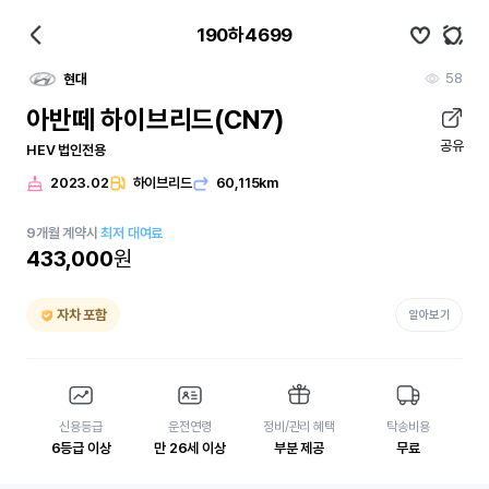
190하4699
58
현대
아반떼 하이브리드(CN7)
공유
HEV 법인전용
2023.02
하이브리드
60,115km
9
개월
계약시
최저 대여료
433,000
원
자차 포함
알아보기
신용등급
운전연령
정비/관리 혜택
탁송비용
6등급 이상
만 26세 이상
부분 제공
무료