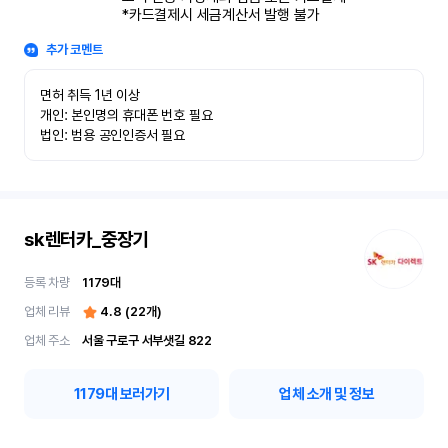
*카드결제시 세금계산서 발행 불가
추가 코멘트
면허 취득 1년 이상

개인: 본인명의 휴대폰 번호 필요

법인: 범용 공인인증서 필요
sk렌터카_중장기
등록 차량
1179
대
업체 리뷰
4.8
(
22
개)
업체 주소
서울 구로구 서부샛길 822
1179
대 보러가기
업체 소개 및 정보