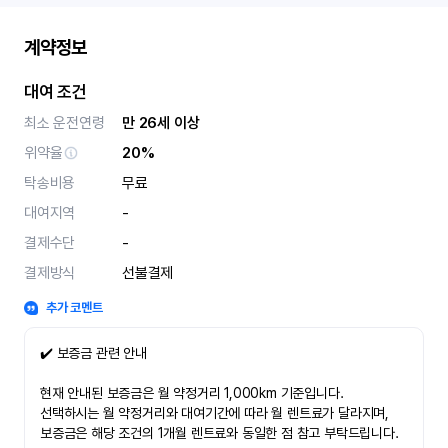
계약정보
대여 조건
최소 운전연령
만 26세 이상
위약율
20%
탁송비용
무료
대여지역
-
결제수단
-
결제방식
선불결제
추가 코멘트
✔️ 보증금 관련 안내
현재 안내된 보증금은 월 약정거리 1,000km 기준입니다.
선택하시는 월 약정거리와 대여기간에 따라 월 렌트료가 달라지며,
보증금은 해당 조건의 1개월 렌트료와 동일한 점 참고 부탁드립니다.