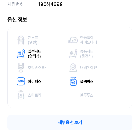
차량번호
190하4699
옵션 정보
썬루프
전동접이
(
일반)
사이드미러
열선시트
통풍시트
(
앞좌석)
(
운전석)
후방 카메라
내비게이션
하이패스
블랙박스
스마트키
블루투스
세부옵션 보기