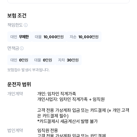
보험 조건
책임한도
대인
무제한
대물
10,000
만원
자손
10,000
만원
면책금
대인
0
만원
대물
0
만원
자차
30
만원
보험접수 발생시 부과됩니다.
운전자 범위
개인계약
개인: 임차인 직계가족 

개인사업자: 임차인 직계가족 + 임직원

고객 전용 가상계좌 입금 또는 카드결제 (※ 개인 고객
은 카드결제 필수)

*카드결제시 세금계산서 발행 불가
법인계약
임직원 전용

고객 전용 가상계좌 입금 또는 카드결제
