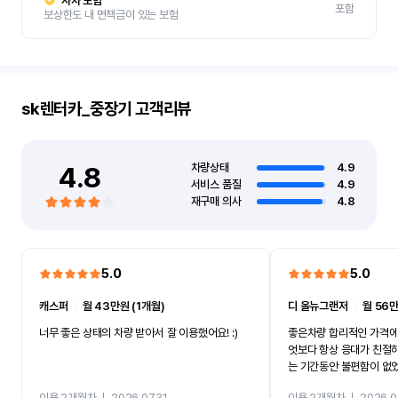
자차 보험
포함
보상한도 내 면책금이 있는 보험
sk렌터카_중장기
고객리뷰
4.8
차량상태
4.9
서비스 품질
4.9
재구매 의사
4.8
5.0
5.0
캐스퍼
ㅣ
월 43만원 (1개월)
디 올뉴그랜저
ㅣ
월 56만
너무 좋은 상태의 차량 받아서 잘 이용했어요! :)
좋은차량 합리적인 가격에
엇보다 항상 응대가 친절
는 기간동안 불편함이 없
까지 진행할만큼 여러가지
이용 2개월차
ㅣ
2026.07.31
이용 2개월차
ㅣ
2026.0