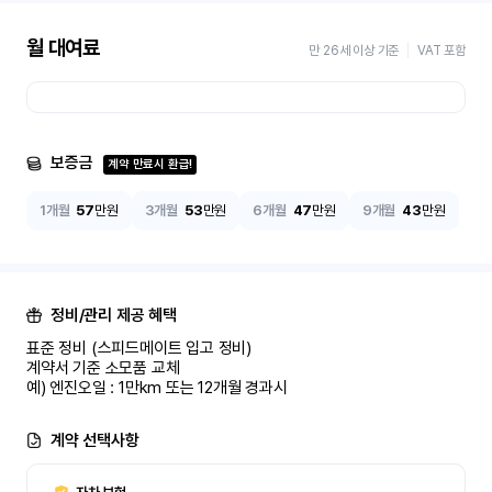
월 대여료
만 26세 이상 기준
VAT 포함
보증금
계약 만료시 환급!
1개월
57
만원
3개월
53
만원
6개월
47
만원
9개월
43
만원
정비/관리 제공 혜택
표준 정비 (스피드메이트 입고 정비)

계약서 기준 소모품 교체

예) 엔진오일 : 1만km 또는 12개월 경과시
계약 선택사항