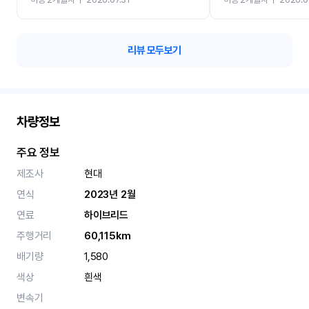
카 렌트 고민없이 강추합니
리뷰 모두보기
차량정보
주요 정보
제조사
현대
연식
2023년 2월
연료
하이브리드
주행거리
60,115km
배기량
1,580
색상
흰색
변속기