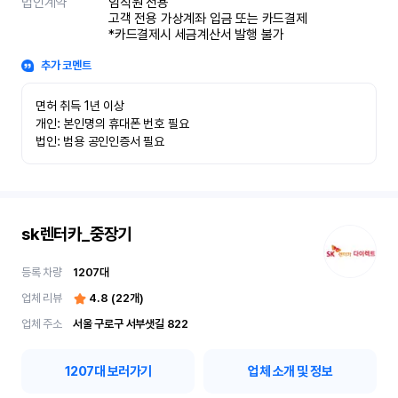
법인계약
임직원 전용

고객 전용 가상계좌 입금 또는 카드결제

*카드결제시 세금계산서 발행 불가
추가 코멘트
면허 취득 1년 이상

개인: 본인명의 휴대폰 번호 필요

법인: 범용 공인인증서 필요
sk렌터카_중장기
등록 차량
1207
대
업체 리뷰
4.8
(
22
개)
업체 주소
서울 구로구 서부샛길 822
1207
대 보러가기
업체 소개 및 정보