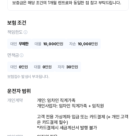
보증금은 해당 조건의 1개월 렌트료와 동일한 점 참고 부탁드립니다.
보험 조건
책임한도
대인
무제한
대물
10,000
만원
자손
10,000
만원
면책금
대인
0
만원
대물
0
만원
자차
30
만원
보험접수 발생시 부과됩니다.
운전자 범위
개인계약
개인: 임차인 직계가족 

개인사업자: 임차인 직계가족 + 임직원

고객 전용 가상계좌 입금 또는 카드결제 (※ 개인 고객
은 카드결제 필수)

*카드결제시 세금계산서 발행 불가