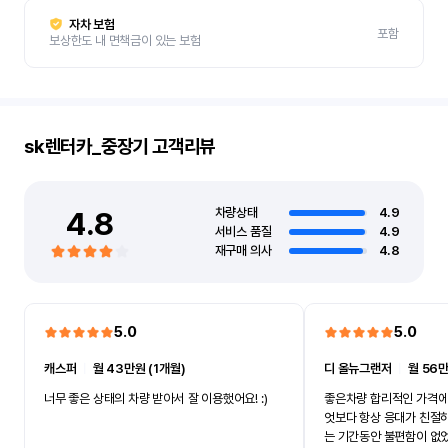
자차 보험
포함
보상한도 내 면책금이 있는 보험
sk렌터카_중장기
고객리뷰
4.8
차량상태
4.9
서비스 품질
4.9
재구매 의사
4.8
5.0
5.0
캐스퍼
ㅣ
월 43만원 (1개월)
디 올뉴그랜저
ㅣ
월 56만
너무 좋은 상태의 차량 받아서 잘 이용했어요! :)
좋은차량 합리적인 가격에
엇보다 항상 응대가 친절
는 기간동안 불편함이 없