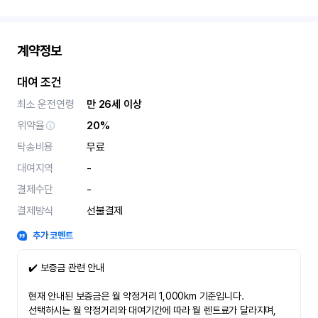
계약정보
대여 조건
최소 운전연령
만 26세 이상
위약율
20%
탁송비용
무료
대여지역
-
결제수단
-
결제방식
선불결제
추가 코멘트
✔️ 보증금 관련 안내
현재 안내된 보증금은 월 약정거리 1,000km 기준입니다.
선택하시는 월 약정거리와 대여기간에 따라 월 렌트료가 달라지며,