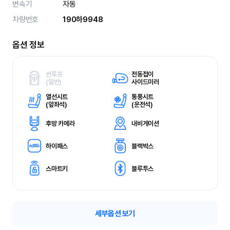
변속기
자동
차량번호
190하9948
옵션 정보
썬루프
전동접이
(
일반)
사이드미러
열선시트
통풍시트
(
앞좌석)
(
운전석)
후방 카메라
내비게이션
하이패스
블랙박스
스마트키
블루투스
세부옵션 보기