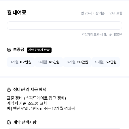
월 대여료
만 26세 이상 기준
VAT 포함
약정거리 초과 시 1km당
100
원
보증금
계약 만료시 환급!
1개월
67
만원
3개월
65
만원
6개월
59
만원
9개월
57
만원
정비/관리 제공 혜택
표준 정비 (스피드메이트 입고 정비)

계약서 기준 소모품 교체

예) 엔진오일 : 1만km 또는 12개월 경과시
계약 선택사항