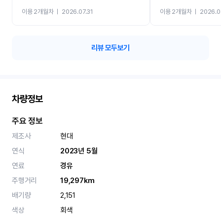
까지 진행할만큼 여러가지
이용 2개월차
ㅣ
2026.07.31
이용 2개월차
ㅣ
2026.0
카 렌트 고민없이 강추합니
리뷰 모두보기
차량정보
주요 정보
제조사
현대
연식
2023년 5월
연료
경유
주행거리
19,297km
배기량
2,151
색상
회색