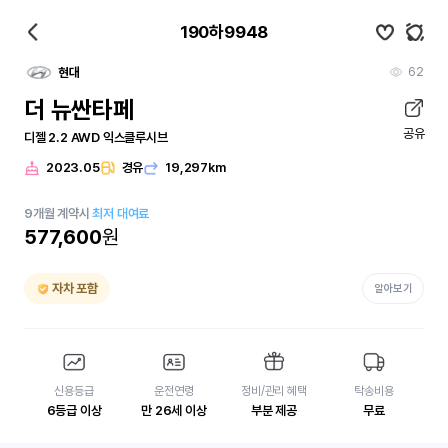
190하9948
62
현대
더 뉴싼타페
공유
디젤 2.2 AWD 익스클루시브
2023.05
경유
19,297km
9
개월
계약시
최저 대여료
577,600
원
자차 포함
알아보기
신용등급
운전연령
정비/관리 혜택
탁송비용
6등급 이상
만 26세 이상
부분 제공
무료