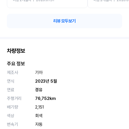
카 렌트 고민없이 강추합니
리뷰 모두보기
차량정보
주요 정보
제조사
기아
연식
2023년 5월
연료
경유
주행거리
76,752km
배기량
2,151
색상
회색
변속기
자동