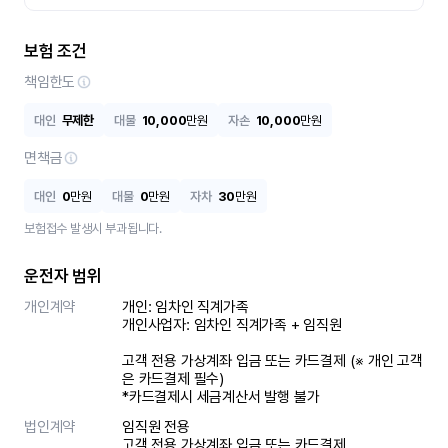
보험 조건
책임한도
대인
무제한
대물
10,000
만원
자손
10,000
만원
면책금
대인
0
만원
대물
0
만원
자차
30
만원
보험접수 발생시 부과됩니다.
운전자 범위
개인계약
개인: 임차인 직계가족 

개인사업자: 임차인 직계가족 + 임직원

고객 전용 가상계좌 입금 또는 카드결제 (※ 개인 고객
은 카드결제 필수)

*카드결제시 세금계산서 발행 불가
법인계약
임직원 전용

고객 전용 가상계좌 입금 또는 카드결제
