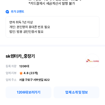
*카드결제시 세금계산서 발행 불가
추가 코멘트
면허 취득 1년 이상

개인: 본인명의 휴대폰 번호 필요

법인: 범용 공인인증서 필요
sk렌터카_중장기
등록 차량
1206
대
업체 리뷰
4.8
(
22
개)
업체 주소
서울 구로구 서부샛길 822
1206
대 보러가기
업체 소개 및 정보