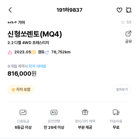
191하9837
55
기아
신형쏘렌토(MQ4)
공유
2.2 디젤 4WD 프레스티지
2023.05
경유
76,752km
9
개월
계약시
최저 대여료
816,000
원
자차 포함
알아보기
신용등급
운전연령
정비/관리 혜택
탁송비용
6등급 이상
만 26세 이상
부분 제공
무료