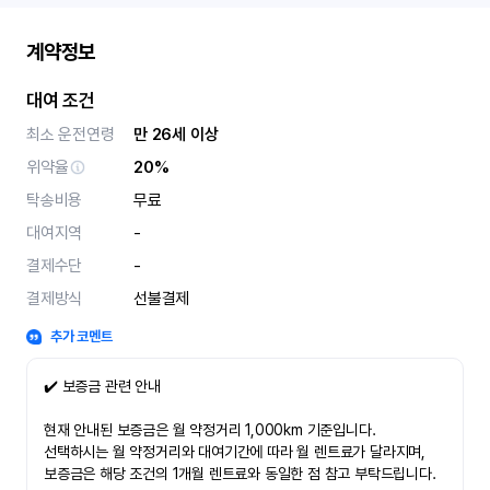
계약정보
대여 조건
최소 운전연령
만 26세 이상
위약율
20%
탁송비용
무료
대여지역
-
결제수단
-
결제방식
선불결제
추가 코멘트
✔️ 보증금 관련 안내
현재 안내된 보증금은 월 약정거리 1,000km 기준입니다.
선택하시는 월 약정거리와 대여기간에 따라 월 렌트료가 달라지며,
보증금은 해당 조건의 1개월 렌트료와 동일한 점 참고 부탁드립니다.