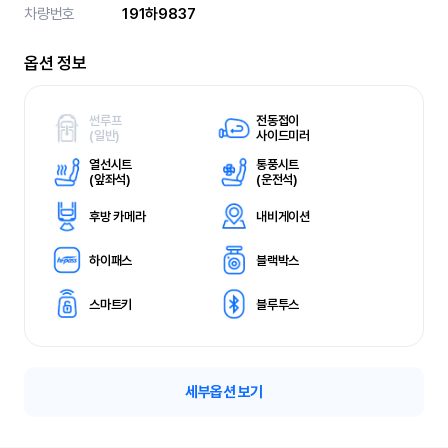
차량번호
191하9837
옵션 정보
썬루프
전동접이
(
일반)
사이드미러
열선시트
통풍시트
(
앞좌석)
(
운전석)
후방 카메라
내비게이션
하이패스
블랙박스
스마트키
블루투스
세부옵션 보기