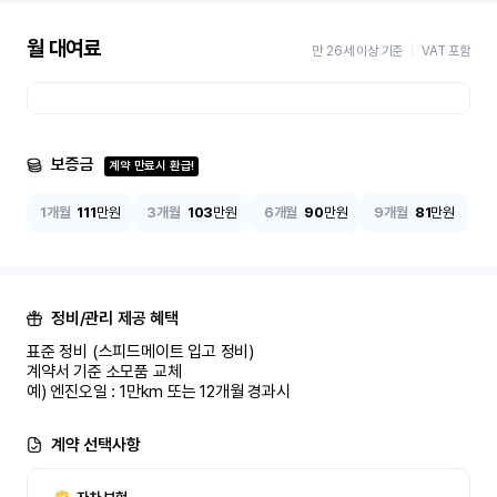
월 대여료
만 26세 이상 기준
VAT 포함
보증금
계약 만료시 환급!
1개월
111
만원
3개월
103
만원
6개월
90
만원
9개월
81
만원
정비/관리 제공 혜택
표준 정비 (스피드메이트 입고 정비)

계약서 기준 소모품 교체

예) 엔진오일 : 1만km 또는 12개월 경과시
계약 선택사항