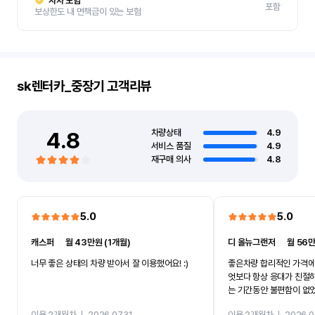
자차 보험
포함
보상한도 내 면책금이 있는 보험
sk렌터카_중장기
고객리뷰
4.8
차량상태
4.9
서비스 품질
4.9
재구매 의사
4.8
5.0
5.0
캐스퍼
ㅣ
월 43만원 (1개월)
디 올뉴그랜저
ㅣ
월 56만
너무 좋은 상태의 차량 받아서 잘 이용했어요! :)
좋은차량 합리적인 가격에
엇보다 항상 응대가 친절
는 기간동안 불편함이 없
까지 진행할만큼 여러가지
이용 2개월차
ㅣ
2026.07.31
이용 2개월차
ㅣ
2026.0