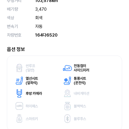
주행거리
103,578km
배기량
3,470
색상
회색
변속기
자동
차량번호
164다6520
옵션 정보
썬루프
전동접이
(
일반)
사이드미러
열선시트
통풍시트
(
앞좌석)
(
운전석)
후방 카메라
내비게이션
하이패스
블랙박스
스마트키
블루투스