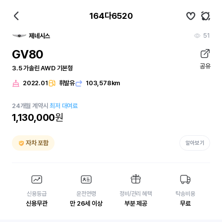
164다6520
51
제네시스
GV80
공유
3.5 가솔린 AWD 기본형
2022.01
휘발유
103,578km
24
개월
계약시
최저 대여료
1,130,000
원
자차 포함
알아보기
신용등급
운전연령
정비/관리 혜택
탁송비용
신용무관
만 26세 이상
부분 제공
무료