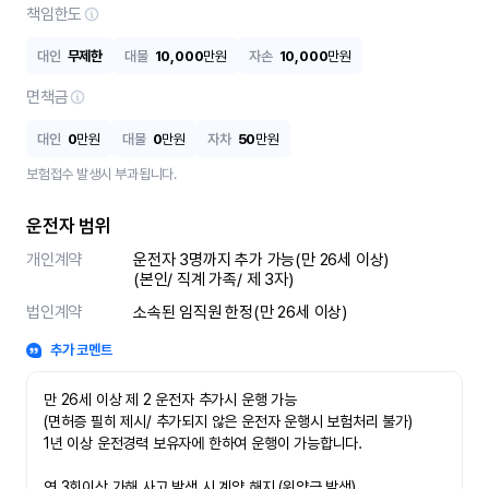
책임한도
대인
무제한
대물
10,000
만원
자손
10,000
만원
면책금
대인
0
만원
대물
0
만원
자차
50
만원
보험접수 발생시 부과됩니다.
운전자 범위
개인계약
운전자 3명까지 추가 가능(만 26세 이상)

(본인/ 직계 가족/ 제 3자)
법인계약
소속된 임직원 한정(만 26세 이상)
추가 코멘트
만 26세 이상 제 2 운전자 추가시 운행 가능

(면허증 필히 제시/ 추가되지 않은 운전자 운행시 보험처리 불가)

1년 이상 운전경력 보유자에 한하여 운행이 가능합니다.

연 3회이상 가해 사고 발생 시 계약 해지 (위약금 발생)