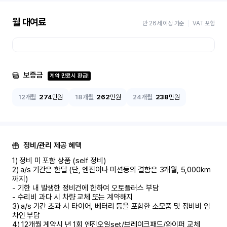
월 대여료
만 26세 이상 기준
VAT 포함
보증금
계약 만료시 환급!
12개월
274
만원
18개월
262
만원
24개월
238
만원
정비/관리 제공 혜택
1) 정비 미 포함 상품 (self 정비)	

2) a/s 기간은 한달 (단, 엔진이나 미션등의 결함은 3개월, 5,000km 
까지)

- 기한 내 발생한 정비건에 한하여 오토플러스 부담	

- 수리비 과다 시 차량 교체 또는 계약해지	

3) a/s 기간 초과 시 타이어, 베터리 등을 포함한 소모품 및 정비비 임
차인 부담

4) 12개월 계약시 년 1회 엔진오일set/브레이크패드/와이퍼 교체
