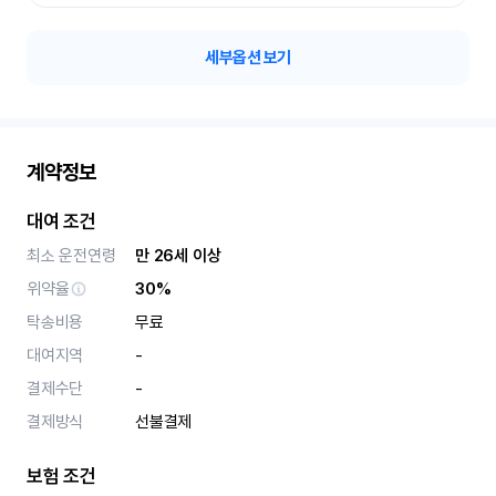
세부옵션 보기
계약정보
대여 조건
최소 운전연령
만 26세 이상
위약율
30%
탁송비용
무료
대여지역
-
결제수단
-
결제방식
선불결제
보험 조건