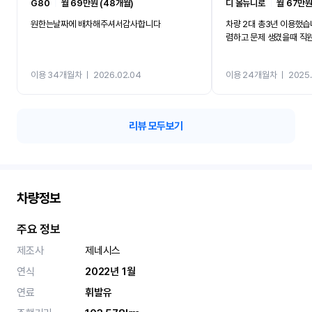
G80
ㅣ
월 69만원 (48개월)
디 올뉴니로
ㅣ
월 67만원
원한는날짜에 배차해주셔서감사합니다
차량 2대 총3년 이용했습
렴하고 문제 생겼을때 직
이용 34개월차
ㅣ
2026.02.04
이용 24개월차
ㅣ
2025.
리뷰 모두보기
차량정보
주요 정보
제조사
제네시스
연식
2022년 1월
연료
휘발유