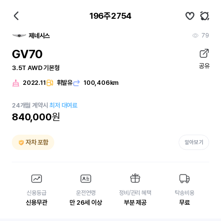
196주2754
79
제네시스
GV70
공유
3.5T AWD 기본형
2022.11
휘발유
100,406km
24
개월
계약시
최저 대여료
840,000
원
자차 포함
알아보기
신용등급
운전연령
정비/관리 혜택
탁송비용
신용무관
만 26세 이상
부분 제공
무료