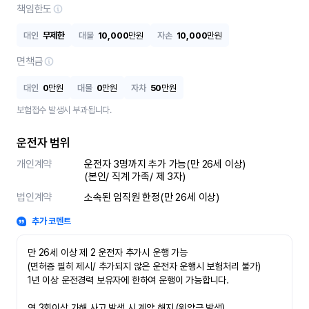
책임한도
대인
무제한
대물
10,000
만원
자손
10,000
만원
면책금
대인
0
만원
대물
0
만원
자차
50
만원
보험접수 발생시 부과됩니다.
운전자 범위
개인계약
운전자 3명까지 추가 가능(만 26세 이상)

(본인/ 직계 가족/ 제 3자)
법인계약
소속된 임직원 한정(만 26세 이상)
추가 코멘트
만 26세 이상 제 2 운전자 추가시 운행 가능

(면허증 필히 제시/ 추가되지 않은 운전자 운행시 보험처리 불가)

1년 이상 운전경력 보유자에 한하여 운행이 가능합니다.

연 3회이상 가해 사고 발생 시 계약 해지 (위약금 발생)