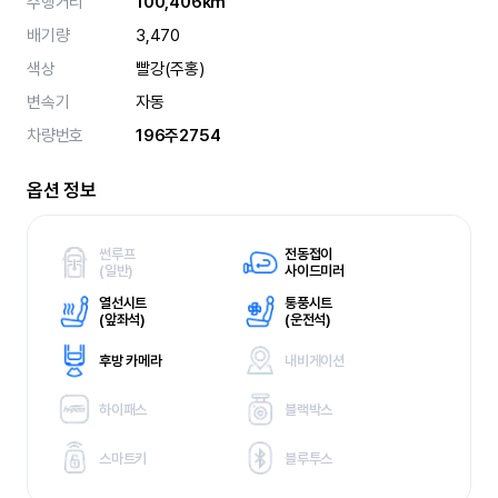
주행거리
100,406km
배기량
3,470
색상
빨강(주홍)
변속기
자동
차량번호
196주2754
옵션 정보
썬루프
전동접이
(
일반)
사이드미러
열선시트
통풍시트
(
앞좌석)
(
운전석)
후방 카메라
내비게이션
하이패스
블랙박스
스마트키
블루투스