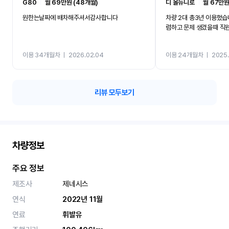
G80
ㅣ
월 69만원 (48개월)
디 올뉴니로
ㅣ
월 67만원
원한는날짜에 배차해주셔서감사합니다
차량 2대 총3년 이용했습
렴하고 문제 생겼을때 직
이용 34개월차
ㅣ
2026.02.04
이용 24개월차
ㅣ
2025.
리뷰 모두보기
차량정보
주요 정보
제조사
제네시스
연식
2022년 11월
연료
휘발유