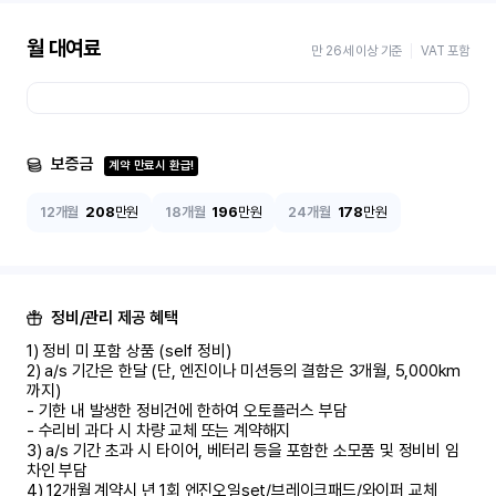
월 대여료
만 26세 이상 기준
VAT 포함
보증금
계약 만료시 환급!
12개월
208
만원
18개월
196
만원
24개월
178
만원
정비/관리 제공 혜택
1) 정비 미 포함 상품 (self 정비)	

2) a/s 기간은 한달 (단, 엔진이나 미션등의 결함은 3개월, 5,000km 
까지)

- 기한 내 발생한 정비건에 한하여 오토플러스 부담	

- 수리비 과다 시 차량 교체 또는 계약해지	

3) a/s 기간 초과 시 타이어, 베터리 등을 포함한 소모품 및 정비비 임
차인 부담

4) 12개월 계약시 년 1회 엔진오일set/브레이크패드/와이퍼 교체
