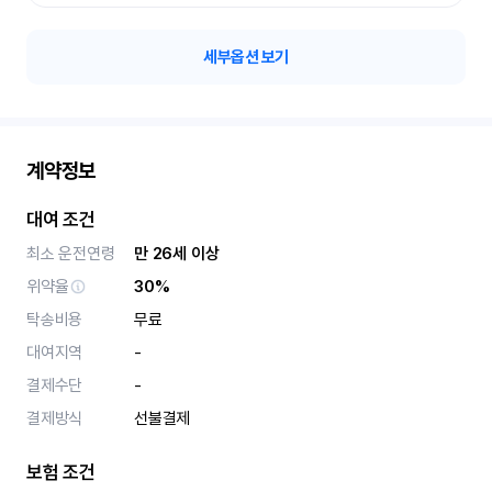
세부옵션 보기
계약정보
대여 조건
최소 운전연령
만 26세 이상
위약율
30%
탁송비용
무료
대여지역
-
결제수단
-
결제방식
선불결제
보험 조건