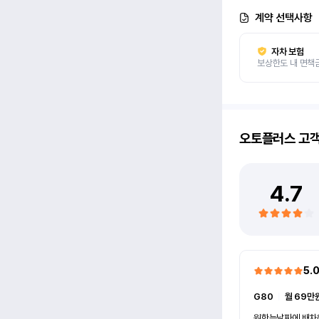
계약 선택사항
자차 보험
보상한도 내 면책
오토플러스
고
4.7
5.
G80
ㅣ
월 69만원
원한는날짜에 배