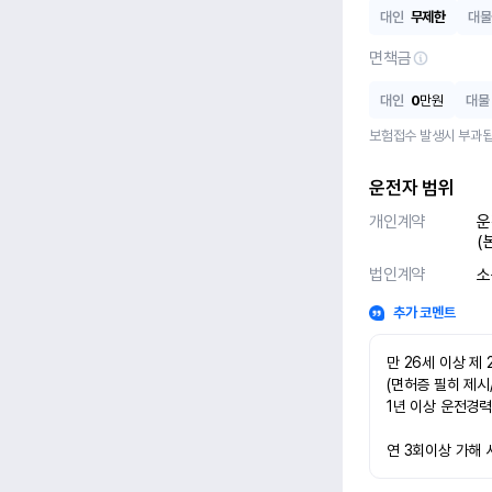
대인
무제한
대물
면책금
대인
0
만원
대물
보험접수 발생시 부과됩
운전자 범위
개인계약
운
(
법인계약
소
추가 코멘트
만 26세 이상 제 
(면허증 필히 제시
1년 이상 운전경력
연 3회이상 가해 