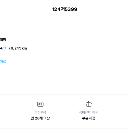
124저5399
그래피
유
76,249km
대여료
운전연령
정비/관리 혜택
만 26세 이상
부분 제공