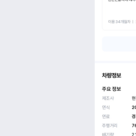
이용 34개월차
ㅣ
차량정보
주요 정보
제조사
현
연식
2
연료
경
주행거리
7
배기량
2,