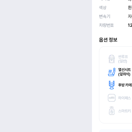
색상
흰
변속기
자
차량번호
1
옵션 정보
썬루프
(
일반)
열선시트
(
앞좌석)
후방 카
하이패스
스마트키