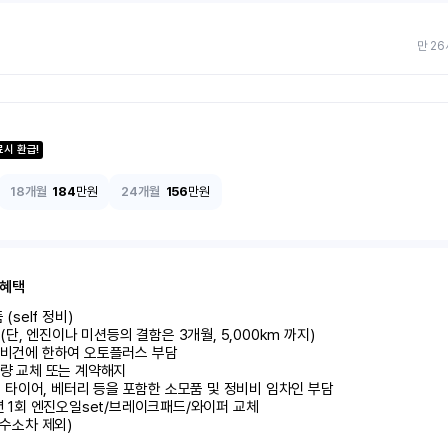
만 26
료시 환급!
18개월
184
만원
24개월
156
만원
 혜택
self 정비)	

달 (단, 엔진이나 미션등의 결함은 3개월, 5,000km 까지)

정비건에 한하여 오토플러스 부담	

량 교체 또는 계약해지	

 시 타이어, 베터리 등을 포함한 소모품 및 정비비 임차인 부담

 년 1회 엔진오일set/브레이크패드/와이퍼 교체

 수소차 제외)