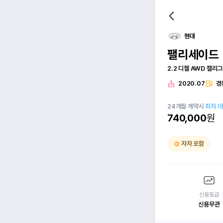
현대
팰리세이드
2.2 디젤 AWD 캘리
2020.07
경
24
개월
계약시
최저 
740,000
원
자차 포함
신용등급
신용무관