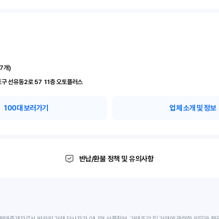
17
개)
서울 영등포구 선유동2로 57	11층 오토플러스
100
대 보러가기
업체 소개 및 정보
반납/환불 정책 및 유의사항
판매중개자로서 반카의 거래 당사자가 아니며 상품정보, 거래조건 및 거래에 관련한 의무와 책