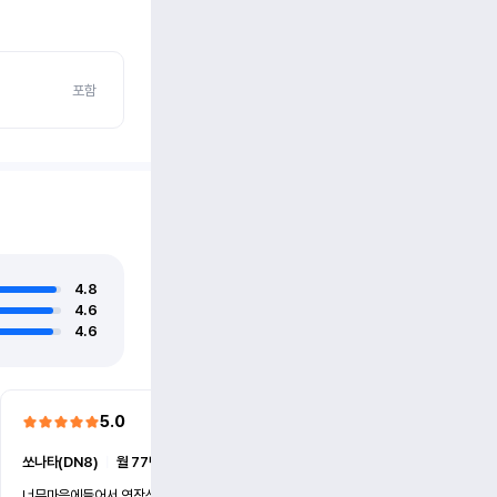
포함
4.8
4.6
4.6
5.0
5.0
쏘나타(DN8)
ㅣ
월 77만원 (6개월)
쏘나타(DN8)
ㅣ
월 77만원 (
너무마음에들어서 연장신청했어요
친절하시고 사고대처바르시고 