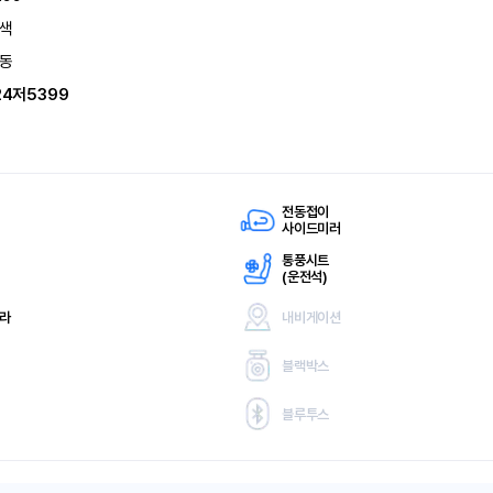
색
동
24저5399
전동접이
사이드미러
통풍시트
(
운전석)
메라
내비게이션
블랙박스
블루투스