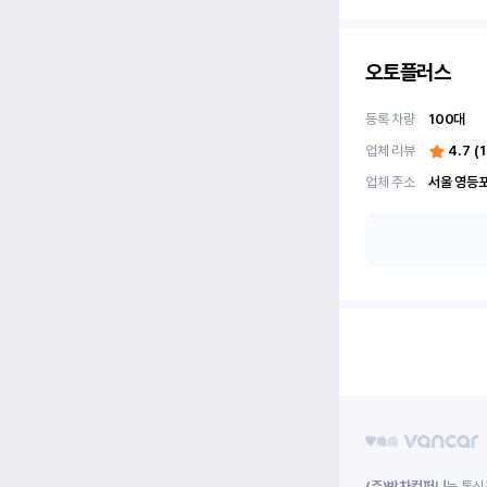
오토플러스
등록 차량
100
대
업체 리뷰
4.7
(
업체 주소
(주)박차컴퍼니
는 통신