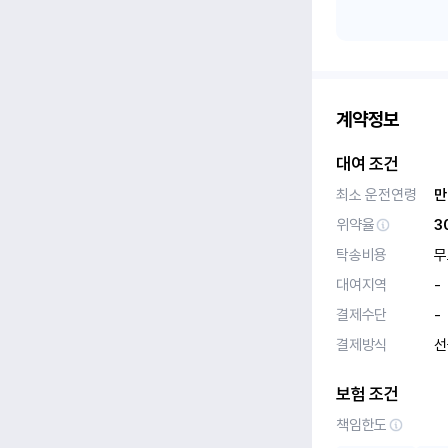
계약정보
대여 조건
최소 운전연령
만
위약율
3
탁송비용
무
대여지역
-
결제수단
-
결제방식
선
보험 조건
책임한도