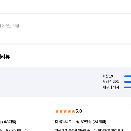
금이 있는 보험
객리뷰
차량상태
서비스 품질
재구매 의사
0
5.0
 (48개월)
디 올뉴니로
ㅣ
월 67만원 (24개월)
차해주셔서감사합니다
차량 2대 총3년 이용했습니다 친절하고 가격도 저