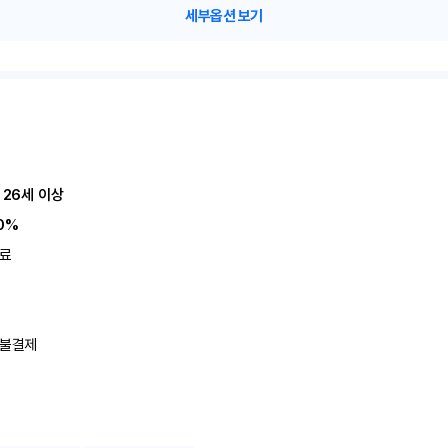
세부옵션 보기
 26세 이상
0%
료
불결제