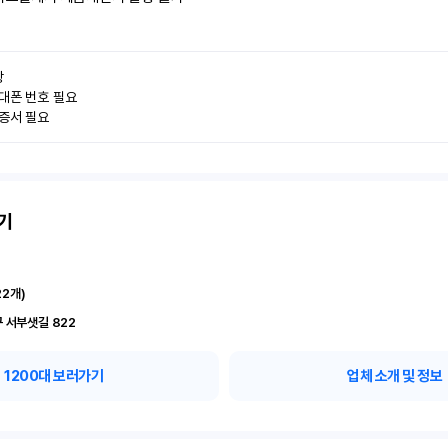


대폰 번호 필요

인증서 필요
기
22
개)
 서부샛길 822
1200
대 보러가기
업체 소개 및 정보