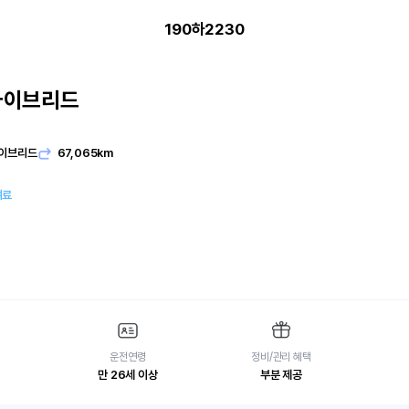
190하2230
하이브리드
이브리드
67,065km
여료
운전연령
정비/관리 혜택
만 26세 이상
부분 제공