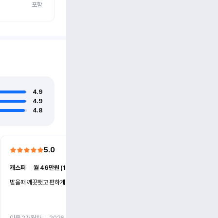
포함
4.9
4.9
4.8
5.0
5.0
캐스퍼
ㅣ
월 46만원 (1개월)
EV6
ㅣ
월 74만원 (1개월)
받을때 깨끗햇고 편하게 잘이용했습니다!
전기차 처음 타봤는데 편하게 
니다
이용 2개월차
ㅣ
2026.07.08
이용 2개월차
ㅣ
2026.06.10