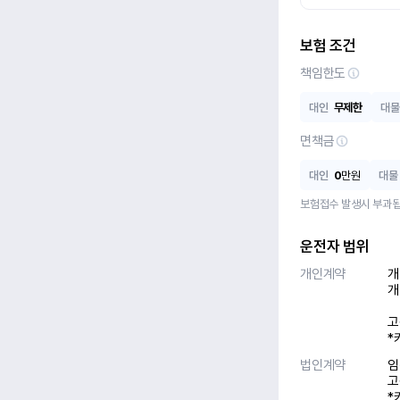
보험 조건
책임한도
대인
무제한
대물
면책금
대인
0
만원
대물
보험접수 발생시 부과됩
운전자 범위
개인계약
개
개
고
*
법인계약
임
고
*