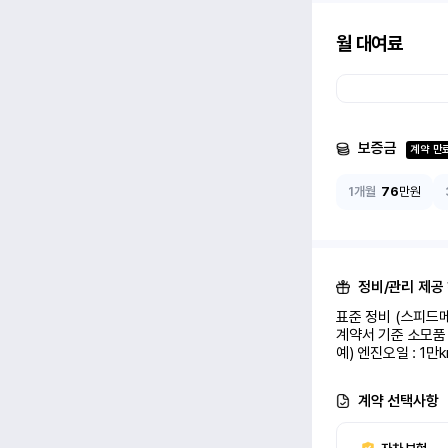
월 대여료
보증금
계약 만
1개월
76
만원
정비/관리 제공
표준 정비 (스피드메
계약서 기준 소모품 
예) 엔진오일 : 1만
계약 선택사항