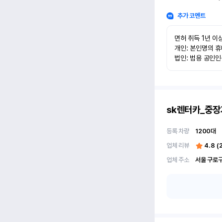
추가 코멘트
면허 취득 1년 이상
개인: 본인명의 휴
법인: 범용 공인
sk렌터카_중장
등록 차량
1200
대
업체 리뷰
4.8
(
업체 주소
서울 구로구