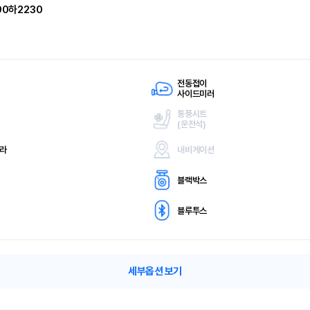
90하2230
전동접이
사이드미러
통풍시트
(
운전석)
메라
내비게이션
블랙박스
블루투스
세부옵션 보기