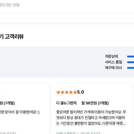
금이 있는 보험
기
고객리뷰
차량상태
서비스 품질
재구매 의사
0
5.0
원 (1개월)
디 올뉴그랜저
ㅣ
월 56만원 (1개월)
량 받아서 잘 이용했어요! :)
좋은차량 합리적인 가격에 이용이 가능했어요. 무
엇보다 항상 응대가 친절하고 자세했으며 이용하
는 기간동안 불편함이 없었어요. 다른차량 재렌트
까지 진행할만큼 여러가지로 만족스럽습니다. 반
026.07.31
이용 2개월차
ㅣ
2026.07.23