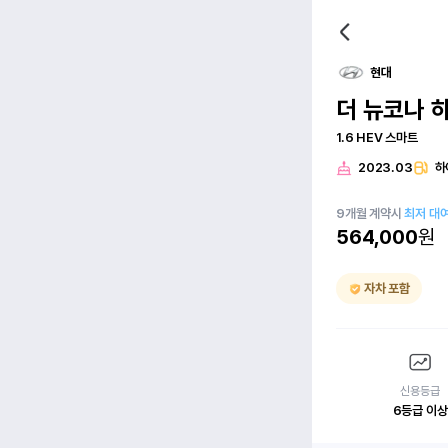
현대
더 뉴코나 
1.6 HEV 스마트
2023.03
하
9
개월
계약시
최저 대
564,000
원
자차 포함
신용등급
6등급 이상