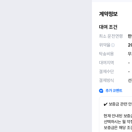
계약정보
대여 조건
최소 운전연령
만
위약율
2
탁송비용
무
대여지역
-
결제수단
-
결제방식
선
추가 코멘트
✔️ 보증금 관련 
현재 안내된 보증금
선택하시는 월 약
보증금은 해당 조