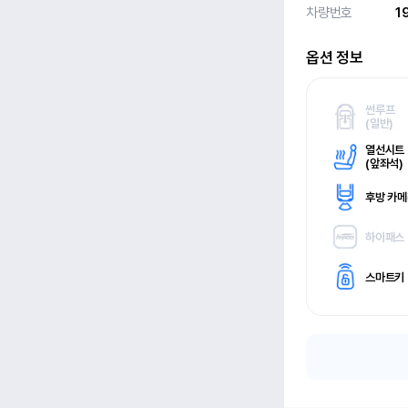
차량번호
1
옵션 정보
썬루프
(
일반)
열선시트
(
앞좌석)
후방 카
하이패스
스마트키