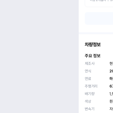
차량정보
주요 정보
제조사
현
연식
2
연료
하
주행거리
6
배기량
1,
색상
흰
변속기
자