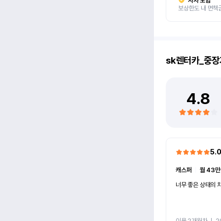
자차 보험
보상한도 내 면책
sk렌터카_중장
4.8
5.
캐스퍼
ㅣ
월 43만
너무 좋은 상태의 차
이용 2개월차
ㅣ
2