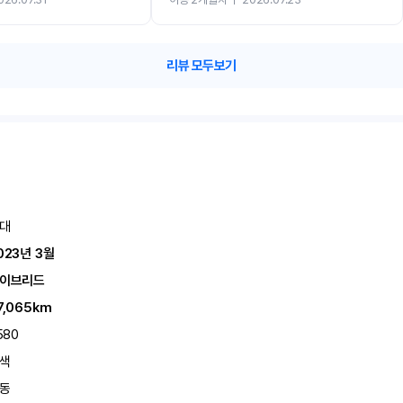
카 렌트 고민없이 강추합니다!!
리뷰 모두보기
대
023년 3월
이브리드
7,065km
580
색
동