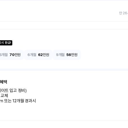
만 26
료시 환급!
3개월
70
만원
6개월
62
만원
9개월
56
만원
 혜택
이트 입고 정비)

교체

km 또는 12개월 경과시